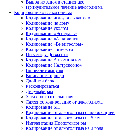
Вывод из запоя в стационаре
Принудительное лечение алкоголизма
Кодирование от алкоголизма
Кодирование иглоука лыванием
Кодирование на дому
Кодирование уколом
Кодирование «Эспераль»
Кодирование «Аквилонг»
Кодирование «Вивитролом»
Кодирование гипнозом
По методу Довженко
Кодирование Алгоминалом
Кодирование Налтрексоном
Вшивание ампулы
Вшивание торпедо
Двойной блок
Раскодироваться
Дисульфирам
Химзащита от алкоголя
Лазерное кодирование от алкоголизма
Кодирование SIT
Кодирование от алкоголизма с провокацией
Кодирование от алкоголизма на 5 лет
Имплантация Продетоксоном
Кодирование от алкоголизма на 3 года