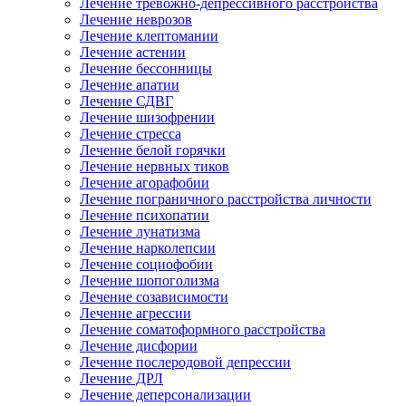
Лечение тревожно-депрессивного расстройства
Лечение неврозов
Лечение клептомании
Лечение астении
Лечение бессонницы
Лечение апатии
Лечение СДВГ
Лечение шизофрении
Лечение стресса
Лечение белой горячки
Лечение нервных тиков
Лечение агорафобии
Лечение пограничного расстройства личности
Лечение психопатии
Лечение лунатизма
Лечение нарколепсии
Лечение социофобии
Лечение шопоголизма
Лечение созависимости
Лечение агрессии
Лечение соматоформного расстройства
Лечение дисфории
Лечение послеродовой депрессии
Лечение ДРЛ
Лечение деперсонализации