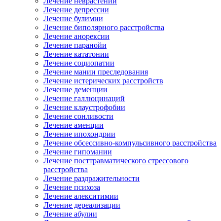
Лечение неврастении
Лечение депрессии
Лечение булимии
Лечение биполярного расстройства
Лечение анорексии
Лечение паранойи
Лечение кататонии
Лечение социопатии
Лечение мании преследования
Лечение истерических расстройств
Лечение деменции
Лечение галлюцинаций
Лечение клаустрофобии
Лечение сонливости
Лечение аменции
Лечение ипохондрии
Лечение обсессивно-компульсивного расстройства
Лечение гипомании
Лечение посттравматического стрессового
расстройства
Лечение раздражительности
Лечение психоза
Лечение алекситимии
Лечение дереализации
Лечение абулии