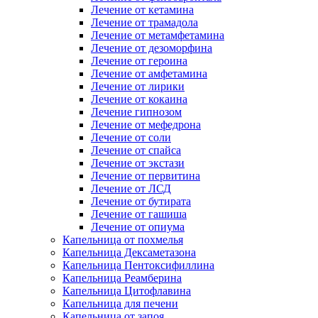
Лечение от кетамина
Лечение от трамадола
Лечение от метамфетамина
Лечение от дезоморфина
Лечение от героина
Лечение от амфетамина
Лечение от лирики
Лечение от кокаина
Лечение гипнозом
Лечение от мефедрона
Лечение от соли
Лечение от спайса
Лечение от экстази
Лечение от первитина
Лечение от ЛСД
Лечение от бутирата
Лечение от гашиша
Лечение от опиума
Капельница от похмелья
Капельница Дексаметазона
Капельница Пентоксифиллина
Капельница Реамберина
Капельница Цитофлавина
Капельница для печени
Капельница от запоя