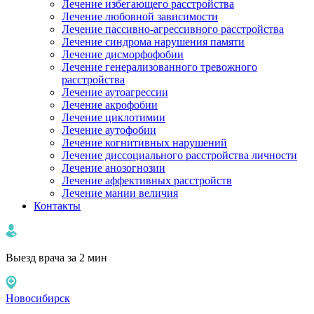
Лечение избегающего расстройства
Лечение любовной зависимости
Лечение пассивно-агрессивного расстройства
Лечение синдрома нарушения памяти
Лечение дисморфофобии
Лечение генерализованного тревожного
расстройства
Лечение аутоагрессии
Лечение акрофобии
Лечение циклотимии
Лечение аутофобии
Лечение когнитивных нарушений
Лечение диссоциального расстройства личности
Лечение анозогнозии
Лечение аффективных расстройств
Лечение мании величия
Контакты
Выезд врача за 2 мин
Новосибирск