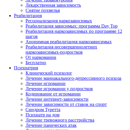
Лекарственная зависимость
Снятие похмелья
Реабилитация
Ресоциализация наркозависимых
Реабилитация зависимых: программа Day Top
Реабилитация наркозависимых по программе 12
шагов
Анонимная реабилитация наркозависимых
Реабилитация несовершеннолетних
наркозависимых-подростков
От наркомании
Бесплатно
Психиатрия
Клинический психолог
Лечение маниакального-депрессивного психоза
Лечение игромании
Лечение игромании у подростков
Кодирование от игромании
Лечение интернет-зависимости
Лечение зависимости от ставок на спорт
Синдром Туретта
Психиатр на дом
Лечение тревожного расстройства
Лечение панических атак