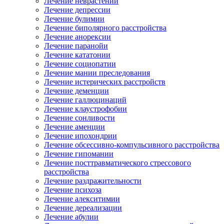
Лечение неврастении
Лечение депрессии
Лечение булимии
Лечение биполярного расстройства
Лечение анорексии
Лечение паранойи
Лечение кататонии
Лечение социопатии
Лечение мании преследования
Лечение истерических расстройств
Лечение деменции
Лечение галлюцинаций
Лечение клаустрофобии
Лечение сонливости
Лечение аменции
Лечение ипохондрии
Лечение обсессивно-компульсивного расстройства
Лечение гипомании
Лечение посттравматического стрессового
расстройства
Лечение раздражительности
Лечение психоза
Лечение алекситимии
Лечение дереализации
Лечение абулии