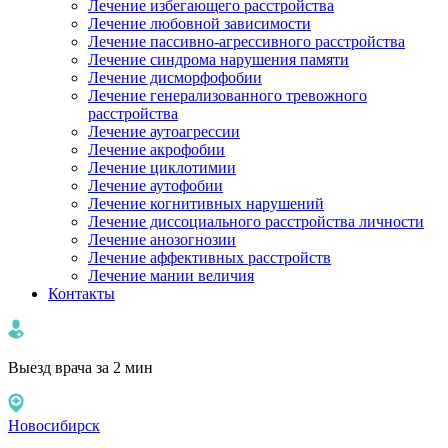
Лечение избегающего расстройства
Лечение любовной зависимости
Лечение пассивно-агрессивного расстройства
Лечение синдрома нарушения памяти
Лечение дисморфофобии
Лечение генерализованного тревожного
расстройства
Лечение аутоагрессии
Лечение акрофобии
Лечение циклотимии
Лечение аутофобии
Лечение когнитивных нарушений
Лечение диссоциального расстройства личности
Лечение анозогнозии
Лечение аффективных расстройств
Лечение мании величия
Контакты
Выезд врача за 2 мин
Новосибирск