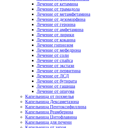
Лечение от кетамина
Лечение от трамадола
Лечение от метамфетамина
Лечение от дезоморфина
Лечение от героина
Лечение от амфетамина
Лечение от лирики
Лечение от кокаина
Лечение гипнозом
Лечение от мефедрона
Лечение от соли
Лечение от спайса
Лечение от экстази
Лечение от первитина
Лечение от ЛСД
Лечение от бутирата
Лечение от гашиша
Лечение от опиума
Капельница от похмелья
Капельница Дексаметазона
Капельница Пентоксифиллина
Капельница Реамберина
Капельница Цитофлавина
Капельница для печени
Капельница от запоя