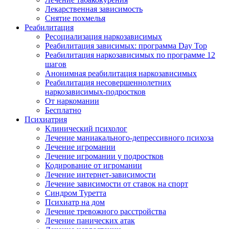
Лекарственная зависимость
Снятие похмелья
Реабилитация
Ресоциализация наркозависимых
Реабилитация зависимых: программа Day Top
Реабилитация наркозависимых по программе 12
шагов
Анонимная реабилитация наркозависимых
Реабилитация несовершеннолетних
наркозависимых-подростков
От наркомании
Бесплатно
Психиатрия
Клинический психолог
Лечение маниакального-депрессивного психоза
Лечение игромании
Лечение игромании у подростков
Кодирование от игромании
Лечение интернет-зависимости
Лечение зависимости от ставок на спорт
Синдром Туретта
Психиатр на дом
Лечение тревожного расстройства
Лечение панических атак