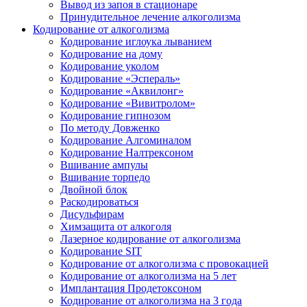
Вывод из запоя в стационаре
Принудительное лечение алкоголизма
Кодирование от алкоголизма
Кодирование иглоука лыванием
Кодирование на дому
Кодирование уколом
Кодирование «Эспераль»
Кодирование «Аквилонг»
Кодирование «Вивитролом»
Кодирование гипнозом
По методу Довженко
Кодирование Алгоминалом
Кодирование Налтрексоном
Вшивание ампулы
Вшивание торпедо
Двойной блок
Раскодироваться
Дисульфирам
Химзащита от алкоголя
Лазерное кодирование от алкоголизма
Кодирование SIT
Кодирование от алкоголизма с провокацией
Кодирование от алкоголизма на 5 лет
Имплантация Продетоксоном
Кодирование от алкоголизма на 3 года