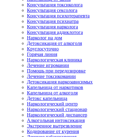
Консультация токсиколога
Консультация сексолога
Консультация психотерапевта
Консультация психиатра
Консультация нарколога
Консультация аддиклотога
Нарколог на дом
Детоксикация от алкоголя
Круглосуточно
Горячая линия
Наркологическая клиника
Лечение игромании
Помощь при передозировке
Лечение токсикомании
Детоксикация наркозависимых
Капельница от наркотиков
Капельница от алкоголя
Детокс капельница
Наркологический центр
Наркологический стационар
Наркологический диспансер
Алкогольная интоксикация
Экстренное вытрезвление
Кодирование от курения
Лечение табакокурения