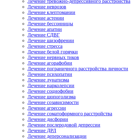
Лечение тревожно-депрессивного расстройства
Лечение неврозов
Лечение клептомании
Лечение астении
Лечение бессонницы
Лечение апатии
Лечение СДВГ
Лечение шизофрении
Лечение стресса
Лечение белой горячки
Лечение нервных тиков
Лечение агорафобии
Лечение пограничного расстройства личности
Лечение психопатии
Лечение лунатизма
Лечение нарколепсии
Лечение социофобии
Лечение шопоголизма
Лечение созависимости
Лечение агрессии
Лечение соматоформного расстройства
Лечение дисфории
Лечение послеродовой депрессии
Лечение ДРЛ
Лечение деперсонализации