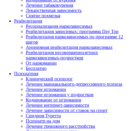
Лечение табакокурения
Лекарственная зависимость
Снятие похмелья
Реабилитация
Ресоциализация наркозависимых
Реабилитация зависимых: программа Day Top
Реабилитация наркозависимых по программе 12
шагов
Анонимная реабилитация наркозависимых
Реабилитация несовершеннолетних
наркозависимых-подростков
От наркомании
Бесплатно
Психиатрия
Клинический психолог
Лечение маниакального-депрессивного психоза
Лечение игромании
Лечение игромании у подростков
Кодирование от игромании
Лечение интернет-зависимости
Лечение зависимости от ставок на спорт
Синдром Туретта
Психиатр на дом
Лечение тревожного расстройства