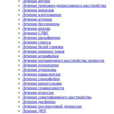
Лечение абулии
Лечение тревожно-депрессивного расстройства
Лечение неврозов
Лечение клептомании
Лечение астении
Лечение бессонницы
Лечение апатии
Лечение СДВГ
Лечение шизофрении
Лечение стресса
Лечение белой горячки
Лечение нервных тиков
Лечение агорафобии
Лечение пограничного расстройства личности
Лечение психопатии
Лечение лунатизма
Лечение нарколепсии
Лечение социофобии
Лечение шопоголизма
Лечение созависимости
Лечение агрессии
Лечение соматоформного расстройства
Лечение дисфории
Лечение послеродовой депрессии
Лечение ДРЛ