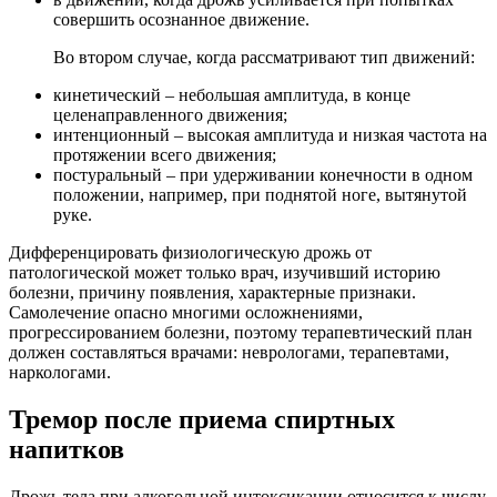
совершить осознанное движение.
Во втором случае, когда рассматривают тип движений:
кинетический – небольшая амплитуда, в конце
целенаправленного движения;
интенционный – высокая амплитуда и низкая частота на
протяжении всего движения;
постуральный – при удерживании конечности в одном
положении, например, при поднятой ноге, вытянутой
руке.
Дифференцировать физиологическую дрожь от
патологической может только врач, изучивший историю
болезни, причину появления, характерные признаки.
Самолечение опасно многими осложнениями,
прогрессированием болезни, поэтому терапевтический план
должен составляться врачами: неврологами, терапевтами,
наркологами.
Тремор после приема спиртных
напитков
Дрожь тела при алкогольной интоксикации относится к числу