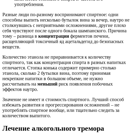
употребления.
Разные люди по-разному воспринимают спиртное: одни
способны выпить несколько бутылок вина за вечер, наутро не
столкнувшись с неприятными осложнениями, другие плохо
себя чувствуют после одного бокала шампанского. Причина
тому – разница в
концентрации
ферментов печени,
расщепляющий токсичный яд ацетальдегид до безопасных
веществ.
Количество этанола не приравнивается к количеству
спиртного, так как концентрация спирта в разных напитках
отличается. Стопка конька содержит примерно столько
этанола, сколько 2 бутылки вина, поэтому принимая
некрепкие напитки в большом объеме, не нужно
рассчитывать на
меньший
риск появления побочных
эффектов наутро.
Значение не имеет и стоимость спиртного. Лучший способ
избежать развития и прогрессирования осложнений – не
употреблять спиртное вообще, или тщательно следить за
количеством выпитого.
Лечение алкогольного тремора