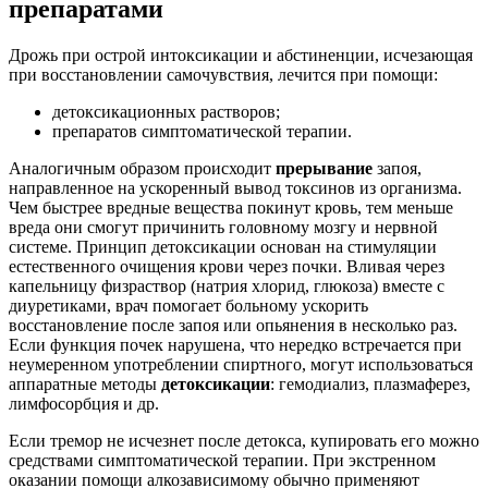
препаратами
Дрожь при острой интоксикации и абстиненции, исчезающая
при восстановлении самочувствия, лечится при помощи:
детоксикационных растворов;
препаратов симптоматической терапии.
Аналогичным образом происходит
прерывание
запоя,
направленное на ускоренный вывод токсинов из организма.
Чем быстрее вредные вещества покинут кровь, тем меньше
вреда они смогут причинить головному мозгу и нервной
системе. Принцип детоксикации основан на стимуляции
естественного очищения крови через почки. Вливая через
капельницу физраствор (натрия хлорид, глюкоза) вместе с
диуретиками, врач помогает больному ускорить
восстановление после запоя или опьянения в несколько раз.
Если функция почек нарушена, что нередко встречается при
неумеренном употреблении спиртного, могут использоваться
аппаратные методы
детоксикации
: гемодиализ, плазмаферез,
лимфосорбция и др.
Если тремор не исчезнет после детокса, купировать его можно
средствами симптоматической терапии. При экстренном
оказании помощи алкозависимому обычно применяют