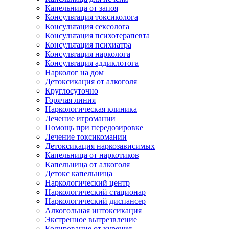
Капельница от запоя
Консультация токсиколога
Консультация сексолога
Консультация психотерапевта
Консультация психиатра
Консультация нарколога
Консультация аддиклотога
Нарколог на дом
Детоксикация от алкоголя
Круглосуточно
Горячая линия
Наркологическая клиника
Лечение игромании
Помощь при передозировке
Лечение токсикомании
Детоксикация наркозависимых
Капельница от наркотиков
Капельница от алкоголя
Детокс капельница
Наркологический центр
Наркологический стационар
Наркологический диспансер
Алкогольная интоксикация
Экстренное вытрезвление
Кодирование от курения