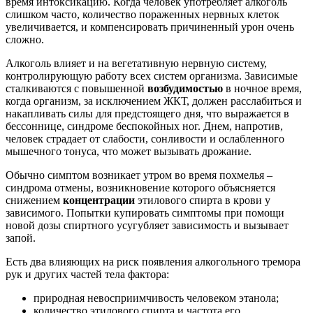
время интоксикацию. Когда человек употребляет алкоголь
слишком часто, количество пораженных нервных клеток
увеличивается, и компенсировать причиненный урон очень
сложно.
Алкоголь влияет и на вегетативную нервную систему,
контролирующую работу всех систем организма. Зависимые
сталкиваются с повышенной
возбудимостью
в ночное время,
когда организм, за исключением ЖКТ, должен расслабиться и
накапливать силы для предстоящего дня, что выражается в
бессоннице, синдроме беспокойных ног. Днем, напротив,
человек страдает от слабости, сонливости и ослабленного
мышечного тонуса, что может вызывать дрожание.
Обычно симптом возникает утром во время похмелья –
синдрома отмены, возникновение которого объясняется
снижением
концентрации
этилового спирта в крови у
зависимого. Попытки купировать симптомы при помощи
новой дозы спиртного усугубляет зависимость и вызывает
запой.
Есть два влияющих на риск появления алкогольного тремора
рук и других частей тела фактора:
природная невосприимчивость человеком этанола;
количество этилового спирта и частота его