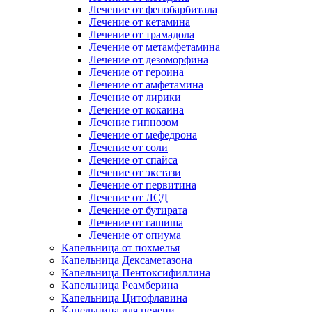
Лечение от фенобарбитала
Лечение от кетамина
Лечение от трамадола
Лечение от метамфетамина
Лечение от дезоморфина
Лечение от героина
Лечение от амфетамина
Лечение от лирики
Лечение от кокаина
Лечение гипнозом
Лечение от мефедрона
Лечение от соли
Лечение от спайса
Лечение от экстази
Лечение от первитина
Лечение от ЛСД
Лечение от бутирата
Лечение от гашиша
Лечение от опиума
Капельница от похмелья
Капельница Дексаметазона
Капельница Пентоксифиллина
Капельница Реамберина
Капельница Цитофлавина
Капельница для печени