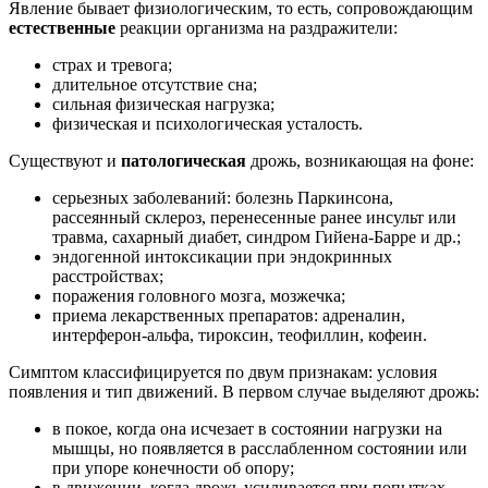
Явление бывает физиологическим, то есть, сопровождающим
естественные
реакции организма на раздражители:
страх и тревога;
длительное отсутствие сна;
сильная физическая нагрузка;
физическая и психологическая усталость.
Существуют и
патологическая
дрожь, возникающая на фоне:
серьезных заболеваний: болезнь Паркинсона,
рассеянный склероз, перенесенные ранее инсульт или
травма, сахарный диабет, синдром Гийена-Барре и др.;
эндогенной интоксикации при эндокринных
расстройствах;
поражения головного мозга, мозжечка;
приема лекарственных препаратов: адреналин,
интерферон-альфа, тироксин, теофиллин, кофеин.
Симптом классифицируется по двум признакам: условия
появления и тип движений. В первом случае выделяют дрожь:
в покое, когда она исчезает в состоянии нагрузки на
мышцы, но появляется в расслабленном состоянии или
при упоре конечности об опору;
в движении, когда дрожь усиливается при попытках