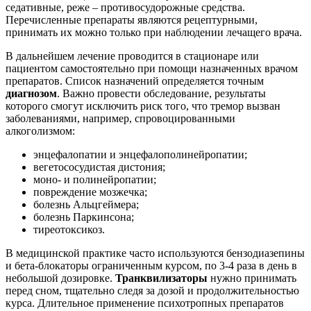
седативные, реже – противосудорожные средства.
Перечисленные препараты являются рецептурными,
принимать их можно только при наблюдении лечащего врача.
В дальнейшем лечение проводится в стационаре или
пациентом самостоятельно при помощи назначенных врачом
препаратов. Список назначений определяется точным
диагнозом
. Важно провести обследование, результаты
которого смогут исключить риск того, что тремор вызван
заболеваниями, например, спровоцированными
алкоголизмом:
энцефалопатии и энцефалополинейропатии;
вегетососудистая дистония;
моно- и полинейропатии;
повреждение мозжечка;
болезнь Альцгеймера;
болезнь Паркинсона;
тиреотоксикоз.
В медицинской практике часто используются бензодиазепины
и бета-блокаторы ограниченным курсом, по 3-4 раза в день в
небольшой дозировке.
Транквилизаторы
нужно принимать
перед сном, тщательно следя за дозой и продолжительностью
курса. Длительное применение психотропных препаратов