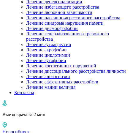
Лечение деперсонализации
Лечение избегающего расстройства
Лечение любовной зависимости
Лечение пассивно-агрессивного расстройства
Лечение синдрома нарушения памяти
Лечение дисморфофобии
Лечение генерализованного тревожного
расстройства
Лечение аутоагрессии
Лечение акрофобии
Лечение циклотимии
Лечение аутофобии
Лечение когнитивных нарушений
Лечение диссоциального расстройства личности
Лечение анозогнозии
Лечение аффективных расстройств
Лечение мании величия
Контакты
Выезд врача за 2 мин
Новосибирск