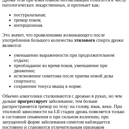
патологических лекарственных, и протекает как:
постуралальная;
тремор покоя;
интерционная.
Это значит, что проявлениями возникающего после
употребления большого количества
этилового
спирта дрожи
являются:
уменьшение выраженности при продолжительном
отдыхе;
преобладание во время покоя, уменьшение при
движении;
исчезновение симптома после приема новой дозы
спиртного;
сохранение тонуса мышц в норме.
Обычно алкоголики сталкиваются с дрожью в руках, но чем
дальше
прогрессирует
заболевание, тем больше
распространяется тремор по телу: на голову, язык, веки. При
этиловой зависимости на I-II стадии дрожь появляется только
в состоянии опьянения и при сильном волнении, при
запущенной форме заболевания симптом наблюдается
постоянно и становится отличительным признаком