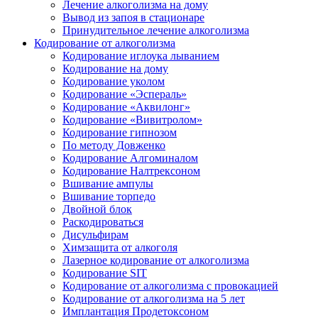
Лечение алкоголизма на дому
Вывод из запоя в стационаре
Принудительное лечение алкоголизма
Кодирование от алкоголизма
Кодирование иглоука лыванием
Кодирование на дому
Кодирование уколом
Кодирование «Эспераль»
Кодирование «Аквилонг»
Кодирование «Вивитролом»
Кодирование гипнозом
По методу Довженко
Кодирование Алгоминалом
Кодирование Налтрексоном
Вшивание ампулы
Вшивание торпедо
Двойной блок
Раскодироваться
Дисульфирам
Химзащита от алкоголя
Лазерное кодирование от алкоголизма
Кодирование SIT
Кодирование от алкоголизма с провокацией
Кодирование от алкоголизма на 5 лет
Имплантация Продетоксоном