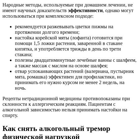
Народные методы, используемые при домашнем лечении, не
имеют научных доказательств
эффективности
, однако могут
использоваться при комплексном подходе:
рекомендуется разжевывать цветки пижмы на
протяжении долгого времени;
настойка корейской мяты (лофанта) готовится при
помощи 1,5 ложки растения, заваренной в стакане
кипятка, и употребляется трижды в день по трети
стакана;
полезны двадцатиминутные лечебные ванны с шалфеем,
а также массаж с маслом на основе шалфея;
отвар успокаивающих растений (валериана, пустырник
мята, ромашка) эффективен для профилактики, но
принимать его нужно курсом не менее 2 недель, на
ночь.
Рецепты нетрадиционной медицины противопоказаны при
склонности к аллергическим реакциям. Пациентам с
алкогольной зависимостью нельзя принимать настойки на
спирту.
Как снять алкогольный тремор
физической нагрузкой