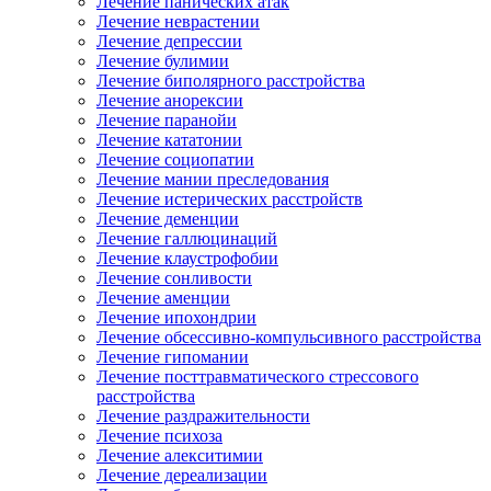
Лечение панических атак
Лечение неврастении
Лечение депрессии
Лечение булимии
Лечение биполярного расстройства
Лечение анорексии
Лечение паранойи
Лечение кататонии
Лечение социопатии
Лечение мании преследования
Лечение истерических расстройств
Лечение деменции
Лечение галлюцинаций
Лечение клаустрофобии
Лечение сонливости
Лечение аменции
Лечение ипохондрии
Лечение обсессивно-компульсивного расстройства
Лечение гипомании
Лечение посттравматического стрессового
расстройства
Лечение раздражительности
Лечение психоза
Лечение алекситимии
Лечение дереализации