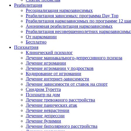
Реабилитация
Ресоциализация наркозависимых
Реабилитация зависимых: программа Day Top
Реабилитация наркозависимых по программе 12 ша
Анонимная реабилитация наркозависимых
Реабилитация несовершеннолетних наркозависимы
От наркомании
Бесплатно
Психиатрия
Клинический психолог
Лечение маниакального-депрессивного психоза
Лечение игромании
Лечение игромании у подростков
Кодирование от игромании
Лечение интернет-зависимости
Лечение зависимости от ставок на спорт
Синдром Туретта
Психиатр на дом
Лечение тревожного расстройства
Лечение панических атак
Лечение неврастении
Лечение депрессии
Лечение булимии
Лечение биполярного расстройства