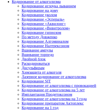
Кодирование от алкоголизма
Кодирование иглоука лыванием
Кодирование на дому
Кодирование уколом
Кодирование «Эспераль»
Кодирование «Аквилонг»
Кодирование «Вивитролом»
Кодирование гипнозом
По методу Довженко
Кодирование Алгоминалом
Кодирование Налтрексоном
Вшивание ампулы
Вшивание торпедо
Двойной блок
Раскодироваться
Дисульфирам
Химзащита от алкоголя
Лазерное кодирование от алкоголизма
Кодирование SIT
Кодирование от алкоголизма с провокацией
Кодирование от алкоголизма на 5 лет
Имплантация Продетоксоном
Кодирование от алкоголизма на 3 года
Кодирование препаратом Актоплекс
Кодирование на 1 год