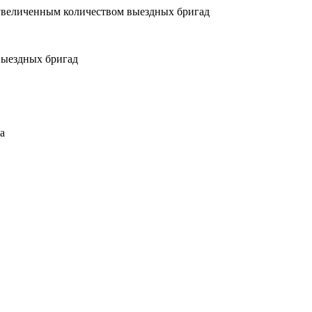
увеличенным количеством выездных бригад
выездных бригад
а