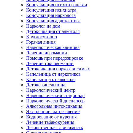
Консультация психотерапевта
Консультация психиатра
Консультация нарколога
Консультация аддиклотога
Нарколог на дом
Детоксикация от алкоголя
Круглосуточно
Горячая линия
Наркологическая клиника
Лечение игромании
Помощь при передозировке
Лечение токсикомании
Детоксикация наркозависимых
Капельница от наркотиков
Капельница от алкоголя
Детокс капельница
Наркологический центр
Наркологический стационар
Наркологический диспансер
Алкогольная интоксикация
Экстренное вытрезвление
Кодирование от курения
Лечение табакокурения
Лекарственная зависимость
Снятие похмелья