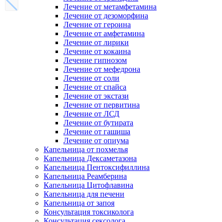
Лечение от метамфетамина
Лечение от дезоморфина
Лечение от героина
Лечение от амфетамина
Лечение от лирики
Лечение от кокаина
Лечение гипнозом
Лечение от мефедрона
Лечение от соли
Лечение от спайса
Лечение от экстази
Лечение от первитина
Лечение от ЛСД
Лечение от бутирата
Лечение от гашиша
Лечение от опиума
Капельница от похмелья
Капельница Дексаметазона
Капельница Пентоксифиллина
Капельница Реамберина
Капельница Цитофлавина
Капельница для печени
Капельница от запоя
Консультация токсиколога
Консультация сексолога