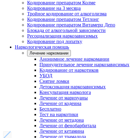
Кодирование препаратом Колме
Кодирование на 3 месяца
Тройное кодирование от алкоголизма
Кодирование препаратом Тетлонг
Кодирование препаратом Витамерц Депо
Блокада от алкогольной зависимости
Ресоциализация наркозависимых
Кодирование под лопатку
Наркологическая помощь
Лечение наркомании
Анонимное лечение наркомании
Принудительное лечение наркозависимых
Кодирование от наркотиков
УБОД
Снятие ломки
Детоксикация наркозависимых
Консультация нарколога
Лечение от марихуаны
Лечение от кодеина
Бесплатно
Тест на наркотики
Лечение от метадона
Лечение от фенобарбитала
Лечение от кетамина
Лечение от трамадола