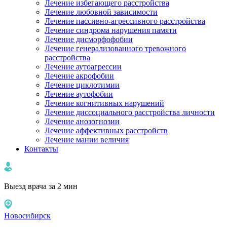
Лечение избегающего расстройства
Лечение любовной зависимости
Лечение пассивно-агрессивного расстройства
Лечение синдрома нарушения памяти
Лечение дисморфофобии
Лечение генерализованного тревожного
расстройства
Лечение аутоагрессии
Лечение акрофобии
Лечение циклотимии
Лечение аутофобии
Лечение когнитивных нарушений
Лечение диссоциального расстройства личности
Лечение анозогнозии
Лечение аффективных расстройств
Лечение мании величия
Контакты
Выезд врача за 2 мин
Новосибирск