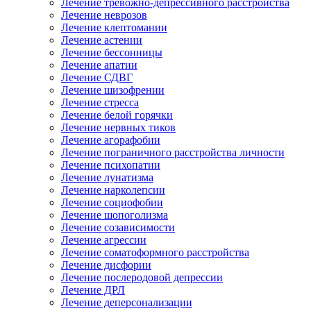
Лечение тревожно-депрессивного расстройства
Лечение неврозов
Лечение клептомании
Лечение астении
Лечение бессонницы
Лечение апатии
Лечение СДВГ
Лечение шизофрении
Лечение стресса
Лечение белой горячки
Лечение нервных тиков
Лечение агорафобии
Лечение пограничного расстройства личности
Лечение психопатии
Лечение лунатизма
Лечение нарколепсии
Лечение социофобии
Лечение шопоголизма
Лечение созависимости
Лечение агрессии
Лечение соматоформного расстройства
Лечение дисфории
Лечение послеродовой депрессии
Лечение ДРЛ
Лечение деперсонализации