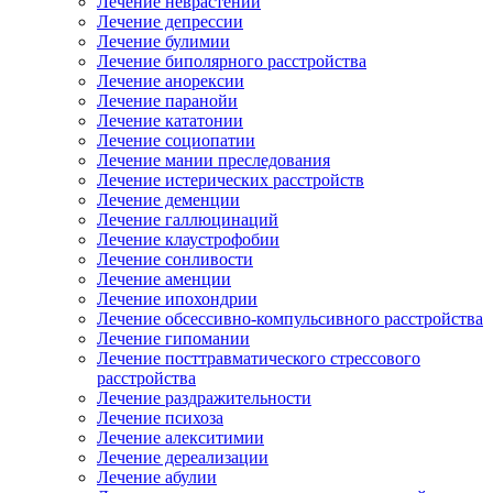
Лечение неврастении
Лечение депрессии
Лечение булимии
Лечение биполярного расстройства
Лечение анорексии
Лечение паранойи
Лечение кататонии
Лечение социопатии
Лечение мании преследования
Лечение истерических расстройств
Лечение деменции
Лечение галлюцинаций
Лечение клаустрофобии
Лечение сонливости
Лечение аменции
Лечение ипохондрии
Лечение обсессивно-компульсивного расстройства
Лечение гипомании
Лечение посттравматического стрессового
расстройства
Лечение раздражительности
Лечение психоза
Лечение алекситимии
Лечение дереализации
Лечение абулии