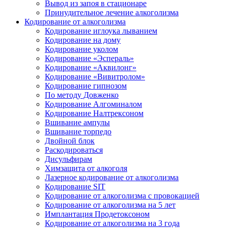
Вывод из запоя в стационаре
Принудительное лечение алкоголизма
Кодирование от алкоголизма
Кодирование иглоука лыванием
Кодирование на дому
Кодирование уколом
Кодирование «Эспераль»
Кодирование «Аквилонг»
Кодирование «Вивитролом»
Кодирование гипнозом
По методу Довженко
Кодирование Алгоминалом
Кодирование Налтрексоном
Вшивание ампулы
Вшивание торпедо
Двойной блок
Раскодироваться
Дисульфирам
Химзащита от алкоголя
Лазерное кодирование от алкоголизма
Кодирование SIT
Кодирование от алкоголизма с провокацией
Кодирование от алкоголизма на 5 лет
Имплантация Продетоксоном
Кодирование от алкоголизма на 3 года