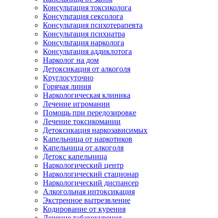
Консультация токсиколога
Консультация сексолога
Консультация психотерапевта
Консультация психиатра
Консультация нарколога
Консультация аддиклотога
Нарколог на дом
Детоксикация от алкоголя
Круглосуточно
Горячая линия
Наркологическая клиника
Лечение игромании
Помощь при передозировке
Лечение токсикомании
Детоксикация наркозависимых
Капельница от наркотиков
Капельница от алкоголя
Детокс капельница
Наркологический центр
Наркологический стационар
Наркологический диспансер
Алкогольная интоксикация
Экстренное вытрезвление
Кодирование от курения
Лечение табакокурения