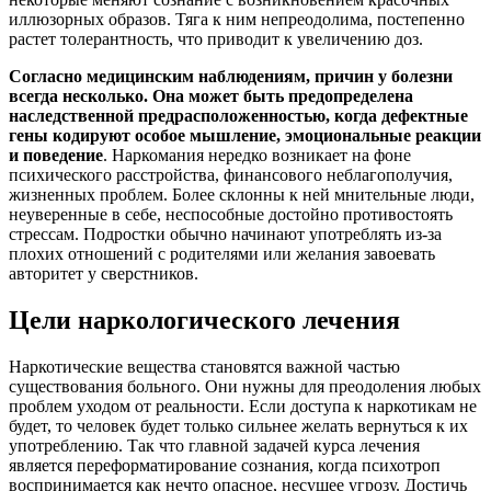
иллюзорных образов. Тяга к ним непреодолима, постепенно
растет толерантность, что приводит к увеличению доз.
Согласно медицинским наблюдениям, причин у болезни
всегда несколько. Она может быть предопределена
наследственной предрасположенностью, когда дефектные
гены кодируют особое мышление, эмоциональные реакции
и поведение
. Наркомания нередко возникает на фоне
психического расстройства, финансового неблагополучия,
жизненных проблем. Более склонны к ней мнительные люди,
неуверенные в себе, неспособные достойно противостоять
стрессам. Подростки обычно начинают употреблять из-за
плохих отношений с родителями или желания завоевать
авторитет у сверстников.
Цели наркологического лечения
Наркотические вещества становятся важной частью
существования больного. Они нужны для преодоления любых
проблем уходом от реальности. Если доступа к наркотикам не
будет, то человек будет только сильнее желать вернуться к их
употреблению. Так что главной задачей курса лечения
является переформатирование сознания, когда психотроп
воспринимается как нечто опасное, несущее угрозу. Достичь