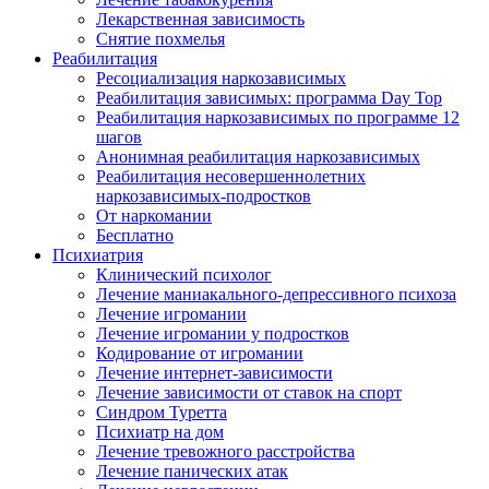
Лекарственная зависимость
Снятие похмелья
Реабилитация
Ресоциализация наркозависимых
Реабилитация зависимых: программа Day Top
Реабилитация наркозависимых по программе 12
шагов
Анонимная реабилитация наркозависимых
Реабилитация несовершеннолетних
наркозависимых-подростков
От наркомании
Бесплатно
Психиатрия
Клинический психолог
Лечение маниакального-депрессивного психоза
Лечение игромании
Лечение игромании у подростков
Кодирование от игромании
Лечение интернет-зависимости
Лечение зависимости от ставок на спорт
Синдром Туретта
Психиатр на дом
Лечение тревожного расстройства
Лечение панических атак