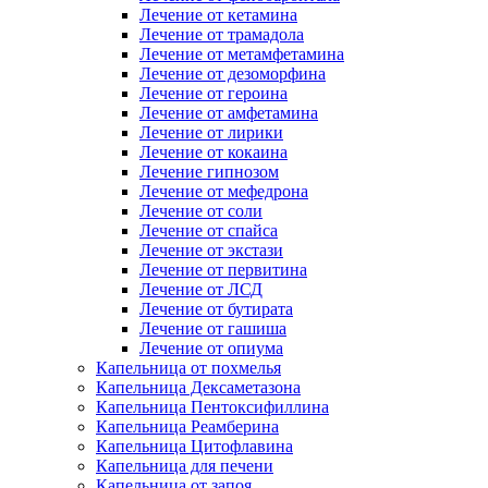
Лечение от кетамина
Лечение от трамадола
Лечение от метамфетамина
Лечение от дезоморфина
Лечение от героина
Лечение от амфетамина
Лечение от лирики
Лечение от кокаина
Лечение гипнозом
Лечение от мефедрона
Лечение от соли
Лечение от спайса
Лечение от экстази
Лечение от первитина
Лечение от ЛСД
Лечение от бутирата
Лечение от гашиша
Лечение от опиума
Капельница от похмелья
Капельница Дексаметазона
Капельница Пентоксифиллина
Капельница Реамберина
Капельница Цитофлавина
Капельница для печени
Капельница от запоя