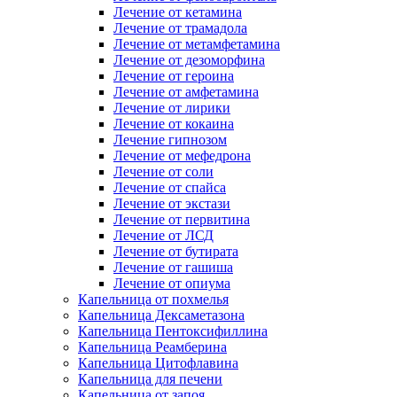
Лечение от кетамина
Лечение от трамадола
Лечение от метамфетамина
Лечение от дезоморфина
Лечение от героина
Лечение от амфетамина
Лечение от лирики
Лечение от кокаина
Лечение гипнозом
Лечение от мефедрона
Лечение от соли
Лечение от спайса
Лечение от экстази
Лечение от первитина
Лечение от ЛСД
Лечение от бутирата
Лечение от гашиша
Лечение от опиума
Капельница от похмелья
Капельница Дексаметазона
Капельница Пентоксифиллина
Капельница Реамберина
Капельница Цитофлавина
Капельница для печени
Капельница от запоя