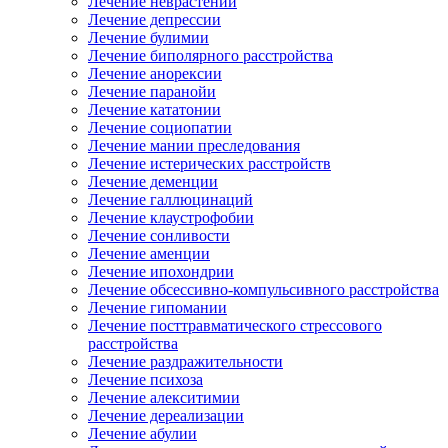
Лечение неврастении
Лечение депрессии
Лечение булимии
Лечение биполярного расстройства
Лечение анорексии
Лечение паранойи
Лечение кататонии
Лечение социопатии
Лечение мании преследования
Лечение истерических расстройств
Лечение деменции
Лечение галлюцинаций
Лечение клаустрофобии
Лечение сонливости
Лечение аменции
Лечение ипохондрии
Лечение обсессивно-компульсивного расстройства
Лечение гипомании
Лечение посттравматического стрессового
расстройства
Лечение раздражительности
Лечение психоза
Лечение алекситимии
Лечение дереализации
Лечение абулии