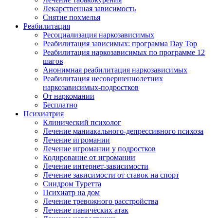
Лекарственная зависимость
Снятие похмелья
Реабилитация
Ресоциализация наркозависимых
Реабилитация зависимых: программа Day Top
Реабилитация наркозависимых по программе 12
шагов
Анонимная реабилитация наркозависимых
Реабилитация несовершеннолетних
наркозависимых-подростков
От наркомании
Бесплатно
Психиатрия
Клинический психолог
Лечение маниакального-депрессивного психоза
Лечение игромании
Лечение игромании у подростков
Кодирование от игромании
Лечение интернет-зависимости
Лечение зависимости от ставок на спорт
Синдром Туретта
Психиатр на дом
Лечение тревожного расстройства
Лечение панических атак