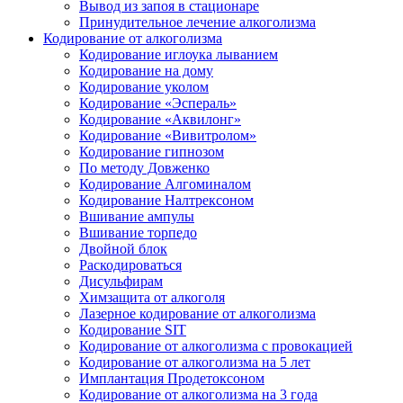
Вывод из запоя в стационаре
Принудительное лечение алкоголизма
Кодирование от алкоголизма
Кодирование иглоука лыванием
Кодирование на дому
Кодирование уколом
Кодирование «Эспераль»
Кодирование «Аквилонг»
Кодирование «Вивитролом»
Кодирование гипнозом
По методу Довженко
Кодирование Алгоминалом
Кодирование Налтрексоном
Вшивание ампулы
Вшивание торпедо
Двойной блок
Раскодироваться
Дисульфирам
Химзащита от алкоголя
Лазерное кодирование от алкоголизма
Кодирование SIT
Кодирование от алкоголизма с провокацией
Кодирование от алкоголизма на 5 лет
Имплантация Продетоксоном
Кодирование от алкоголизма на 3 года