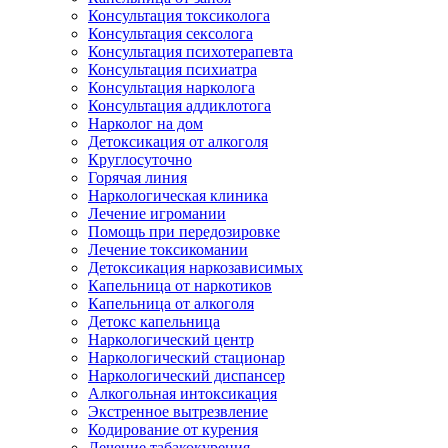
Консультация токсиколога
Консультация сексолога
Консультация психотерапевта
Консультация психиатра
Консультация нарколога
Консультация аддиклотога
Нарколог на дом
Детоксикация от алкоголя
Круглосуточно
Горячая линия
Наркологическая клиника
Лечение игромании
Помощь при передозировке
Лечение токсикомании
Детоксикация наркозависимых
Капельница от наркотиков
Капельница от алкоголя
Детокс капельница
Наркологический центр
Наркологический стационар
Наркологический диспансер
Алкогольная интоксикация
Экстренное вытрезвление
Кодирование от курения
Лечение табакокурения