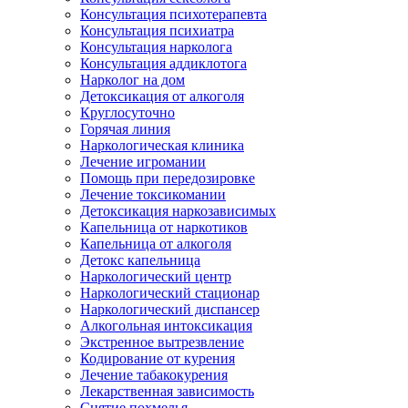
Консультация психотерапевта
Консультация психиатра
Консультация нарколога
Консультация аддиклотога
Нарколог на дом
Детоксикация от алкоголя
Круглосуточно
Горячая линия
Наркологическая клиника
Лечение игромании
Помощь при передозировке
Лечение токсикомании
Детоксикация наркозависимых
Капельница от наркотиков
Капельница от алкоголя
Детокс капельница
Наркологический центр
Наркологический стационар
Наркологический диспансер
Алкогольная интоксикация
Экстренное вытрезвление
Кодирование от курения
Лечение табакокурения
Лекарственная зависимость
Снятие похмелья