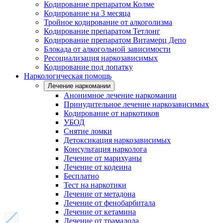
Кодирование препаратом Колме
Кодирование на 3 месяца
Тройное кодирование от алкоголизма
Кодирование препаратом Тетлонг
Кодирование препаратом Витамерц Депо
Блокада от алкогольной зависимости
Ресоциализация наркозависимых
Кодирование под лопатку
Наркологическая помощь
Лечение наркомании
Анонимное лечение наркомании
Принудительное лечение наркозависимых
Кодирование от наркотиков
УБОД
Снятие ломки
Детоксикация наркозависимых
Консультация нарколога
Лечение от марихуаны
Лечение от кодеина
Бесплатно
Тест на наркотики
Лечение от метадона
Лечение от фенобарбитала
Лечение от кетамина
Лечение от трамадола