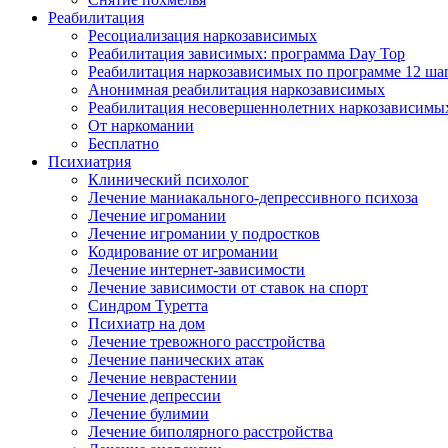
Реабилитация
Ресоциализация наркозависимых
Реабилитация зависимых: программа Day Top
Реабилитация наркозависимых по программе 12 ша
Анонимная реабилитация наркозависимых
Реабилитация несовершеннолетних наркозависимы
От наркомании
Бесплатно
Психиатрия
Клинический психолог
Лечение маниакального-депрессивного психоза
Лечение игромании
Лечение игромании у подростков
Кодирование от игромании
Лечение интернет-зависимости
Лечение зависимости от ставок на спорт
Синдром Туретта
Психиатр на дом
Лечение тревожного расстройства
Лечение панических атак
Лечение неврастении
Лечение депрессии
Лечение булимии
Лечение биполярного расстройства