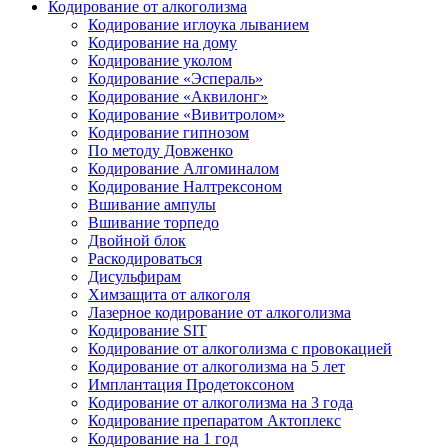
Кодирование от алкоголизма
Кодирование иглоука лыванием
Кодирование на дому
Кодирование уколом
Кодирование «Эспераль»
Кодирование «Аквилонг»
Кодирование «Вивитролом»
Кодирование гипнозом
По методу Довженко
Кодирование Алгоминалом
Кодирование Налтрексоном
Вшивание ампулы
Вшивание торпедо
Двойной блок
Раскодироваться
Дисульфирам
Химзащита от алкоголя
Лазерное кодирование от алкоголизма
Кодирование SIT
Кодирование от алкоголизма с провокацией
Кодирование от алкоголизма на 5 лет
Имплантация Продетоксоном
Кодирование от алкоголизма на 3 года
Кодирование препаратом Актоплекс
Кодирование на 1 год