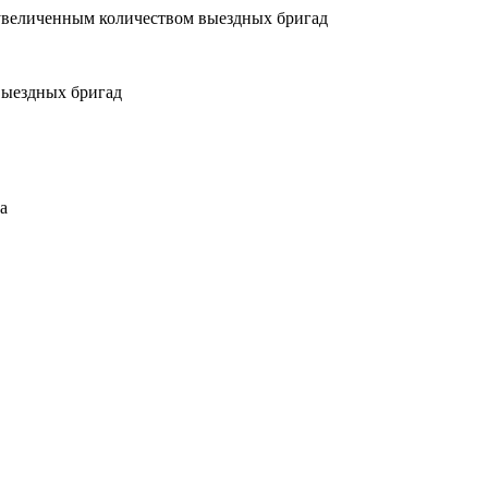
увеличенным количеством выездных бригад
выездных бригад
а