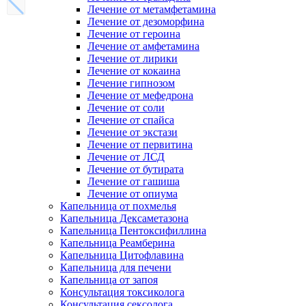
Лечение от метамфетамина
Лечение от дезоморфина
Лечение от героина
Лечение от амфетамина
Лечение от лирики
Лечение от кокаина
Лечение гипнозом
Лечение от мефедрона
Лечение от соли
Лечение от спайса
Лечение от экстази
Лечение от первитина
Лечение от ЛСД
Лечение от бутирата
Лечение от гашиша
Лечение от опиума
Капельница от похмелья
Капельница Дексаметазона
Капельница Пентоксифиллина
Капельница Реамберина
Капельница Цитофлавина
Капельница для печени
Капельница от запоя
Консультация токсиколога
Консультация сексолога