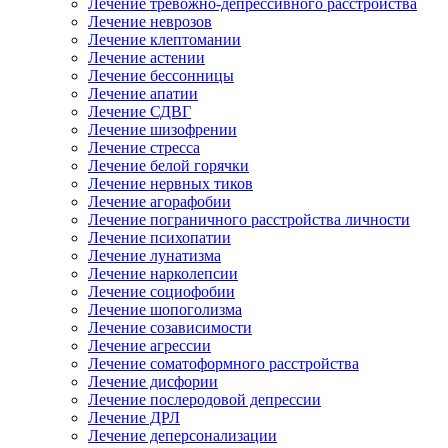
Лечение тревожно-депрессивного расстройства
Лечение неврозов
Лечение клептомании
Лечение астении
Лечение бессонницы
Лечение апатии
Лечение СДВГ
Лечение шизофрении
Лечение стресса
Лечение белой горячки
Лечение нервных тиков
Лечение агорафобии
Лечение пограничного расстройства личности
Лечение психопатии
Лечение лунатизма
Лечение нарколепсии
Лечение социофобии
Лечение шопоголизма
Лечение созависимости
Лечение агрессии
Лечение соматоформного расстройства
Лечение дисфории
Лечение послеродовой депрессии
Лечение ДРЛ
Лечение деперсонализации