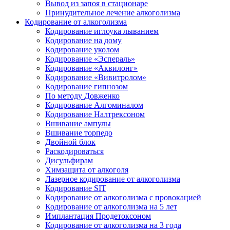
Вывод из запоя в стационаре
Принудительное лечение алкоголизма
Кодирование от алкоголизма
Кодирование иглоука лыванием
Кодирование на дому
Кодирование уколом
Кодирование «Эспераль»
Кодирование «Аквилонг»
Кодирование «Вивитролом»
Кодирование гипнозом
По методу Довженко
Кодирование Алгоминалом
Кодирование Налтрексоном
Вшивание ампулы
Вшивание торпедо
Двойной блок
Раскодироваться
Дисульфирам
Химзащита от алкоголя
Лазерное кодирование от алкоголизма
Кодирование SIT
Кодирование от алкоголизма с провокацией
Кодирование от алкоголизма на 5 лет
Имплантация Продетоксоном
Кодирование от алкоголизма на 3 года