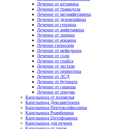
Лечение от кетамина
Лечение от трамадола
Лечение от метамфетамина
Лечение от дезоморфина
Лечение от героина
Лечение от амфетамина
Лечение от лирики
Лечение от кокаина
Лечение гипнозом
Лечение от мефедрона
Лечение от соли
Лечение от спайса
Лечение от экстази
Лечение от первитина
Лечение от ЛСД
Лечение от бутирата
Лечение от гашиша
Лечение от опиума
Капельница от похмелья
Капельница Дексаметазона
Капельница Пентоксифиллина
Капельница Реамберина
Капельница Цитофлавина
Капельница для печени
Капельница от запоя