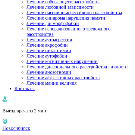
Лечение избегающего расстройства
Лечение любовной зависимости
Лечение пассивно-агрессивного расстройства
Лечение синдрома нарушения памяти
Лечение дисморфофобии
Лечение генерализованного тревожного
расстройства
Лечение аутоагрессии
Лечение акрофобии
Лечение циклотимии
Лечение аутофобии
Лечение когнитивных нарушений
Лечение диссоциального расстройства личности
Лечение анозогнозии
Лечение аффективных расстройств
Лечение мании величия
Контакты
Выезд врача за 2 мин
Новосибирск