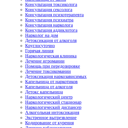
Консультация токсиколога
Консультация сексолога
Консультация психотерапевта
Консультация психиатра
Консультация нарколога
Консультация аддиклотога
Нарколог на дом
Детоксикация от алкоголя
Круглосуточно
Горячая линия
Наркологическая клиника
Лечение игромании
Помощь при передозировке
Лечение токсикомании
Детоксикация наркозависимых
Капельница от наркотиков
Капельница от алкоголя
Детокс капельница
Наркологический центр
Наркологический стационар
Наркологический диспансер
Алкогольная интоксикация
Экстренное вытрезвление
Кодирование от курения
Лечение табакокурения