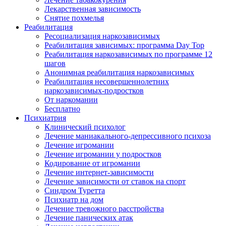
Лекарственная зависимость
Снятие похмелья
Реабилитация
Ресоциализация наркозависимых
Реабилитация зависимых: программа Day Top
Реабилитация наркозависимых по программе 12
шагов
Анонимная реабилитация наркозависимых
Реабилитация несовершеннолетних
наркозависимых-подростков
От наркомании
Бесплатно
Психиатрия
Клинический психолог
Лечение маниакального-депрессивного психоза
Лечение игромании
Лечение игромании у подростков
Кодирование от игромании
Лечение интернет-зависимости
Лечение зависимости от ставок на спорт
Синдром Туретта
Психиатр на дом
Лечение тревожного расстройства
Лечение панических атак