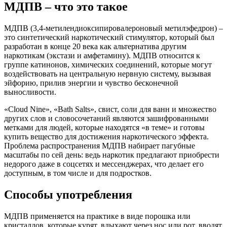
МДПВ – что это такое
МДПВ (3,4-метилендиоксипировалероновый метилэфедрон) –
это синтетический наркотический стимулятор, который был
разработан в конце 20 века как альтернатива другим
наркотикам (экстази и амфетамину). МДПВ относится к
группе катинонов, химических соединений, которые могут
воздействовать на центральную нервную систему, вызывая
эйфорию, прилив энергии и чувство бесконечной
выносливости.
«Cloud Nine», «Bath Salts», свист, соли для ванн и множество
других слов и словосочетаний являются зашифрованными
метками для людей, которые находятся «в теме» и готовы
купить вещество для достижения наркотического эффекта.
Проблема распространения МДПВ набирает пагубные
масштабы по сей день: ведь наркотик предлагают приобрести
недорого даже в соцсетях и мессенджерах, что делает его
доступным, в том числе и для подростков.
Способы употребления
МДПВ применяется на практике в виде порошка или
кристаллов, которые курят, вдыхают через нос или рот, вводят