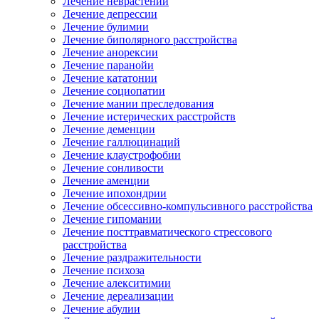
Лечение неврастении
Лечение депрессии
Лечение булимии
Лечение биполярного расстройства
Лечение анорексии
Лечение паранойи
Лечение кататонии
Лечение социопатии
Лечение мании преследования
Лечение истерических расстройств
Лечение деменции
Лечение галлюцинаций
Лечение клаустрофобии
Лечение сонливости
Лечение аменции
Лечение ипохондрии
Лечение обсессивно-компульсивного расстройства
Лечение гипомании
Лечение посттравматического стрессового
расстройства
Лечение раздражительности
Лечение психоза
Лечение алекситимии
Лечение дереализации
Лечение абулии