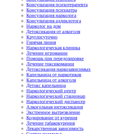
Консультация психотерапевта
Консультация психиатра
Консультация нарколога
Консультация аддиклотога
Нарколог на дом
Детоксикация от алкоголя
Круглосуточно
Горячая линия
Наркологическая клиника
Лечение игромании
Помощь при передозировке
Лечение токсикомании
Детоксикация наркозависимых
Капельница от наркотиков
Капельница от алкоголя
Детокс капельница
Наркологический центр
Наркологический стационар
Наркологический диспансер
Алкогольная интоксикация
Экстренное вытрезвление
Кодирование от курения
Лечение табакокурения
Лекарственная зависимость
Снятие похмелья