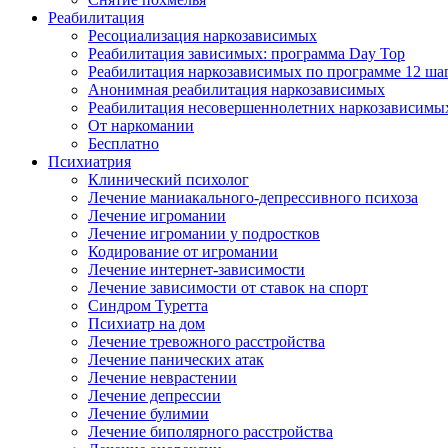
Реабилитация
Ресоциализация наркозависимых
Реабилитация зависимых: программа Day Top
Реабилитация наркозависимых по программе 12 ша
Анонимная реабилитация наркозависимых
Реабилитация несовершеннолетних наркозависимы
От наркомании
Бесплатно
Психиатрия
Клинический психолог
Лечение маниакального-депрессивного психоза
Лечение игромании
Лечение игромании у подростков
Кодирование от игромании
Лечение интернет-зависимости
Лечение зависимости от ставок на спорт
Синдром Туретта
Психиатр на дом
Лечение тревожного расстройства
Лечение панических атак
Лечение неврастении
Лечение депрессии
Лечение булимии
Лечение биполярного расстройства