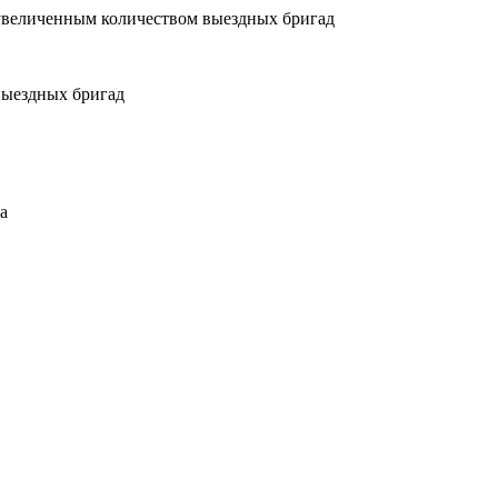
увеличенным количеством выездных бригад
выездных бригад
а