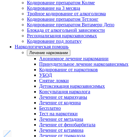
Кодирование препаратом Колме
Кодирование на 3 месяца
Тройное кодирование от алкоголизма
Кодирование препаратом Тетлонг
Кодирование препаратом Витамерц Депо
Блокада от алкогольной зависимости
Ресоциализация наркозависимых
Кодирование под лопатку
Наркологическая помощь
Лечение наркомании
Анонимное лечение наркомании
Принудительное лечение наркозависимых
Кодирование от наркотиков
УБОД
Снятие ломки
Детоксикация наркозависимых
Консультация нарколога
Лечение от марихуаны
Лечение от кодеина
Бесплатно
Тест на наркотики
Лечение от метадона
Лечение от фенобарбитала
Лечение от кетамина
Лечение от трамадола