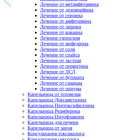
Лечение от метамфетамина
Лечение от дезоморфина
Лечение от героина
Лечение от амфетамина
Лечение от лирики
Лечение от кокаина
Лечение гипнозом
Лечение от мефедрона
Лечение от соли
Лечение от спайса
Лечение от экстази
Лечение от первитина
Лечение от ЛСД
Лечение от бутирата
Лечение от гашиша
Лечение от опиума
Капельница от похмелья
Капельница Дексаметазона
Капельница Пентоксифиллина
Капельница Реамберина
Капельница Цитофлавина
Капельница для печени
Капельница от запоя
Консультация токсиколога
Консультация сексолога