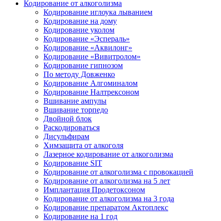
Кодирование от алкоголизма
Кодирование иглоука лыванием
Кодирование на дому
Кодирование уколом
Кодирование «Эспераль»
Кодирование «Аквилонг»
Кодирование «Вивитролом»
Кодирование гипнозом
По методу Довженко
Кодирование Алгоминалом
Кодирование Налтрексоном
Вшивание ампулы
Вшивание торпедо
Двойной блок
Раскодироваться
Дисульфирам
Химзащита от алкоголя
Лазерное кодирование от алкоголизма
Кодирование SIT
Кодирование от алкоголизма с провокацией
Кодирование от алкоголизма на 5 лет
Имплантация Продетоксоном
Кодирование от алкоголизма на 3 года
Кодирование препаратом Актоплекс
Кодирование на 1 год