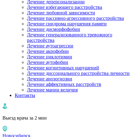
Лечение деперсонализации
Лечение избегающего расстройства
Лечение любовной зависимости
Лечение пассивно-агрессивного расстройства
Лечение синдрома нарушения памяти
Лечение дисморфофобии
Лечение генерализованного тревожного
расстройства
Лечение аутоагрессии
Лечение акрофобии
Лечение циклотимии
Лечение аутофобии
Лечение когнитивных нарушений
Лечение диссоциального расстройства личности
Лечение анозогнозии
Лечение аффективных расстройств
Лечение мании величия
Контакты
Выезд врача за 2 мин
Новосибирск