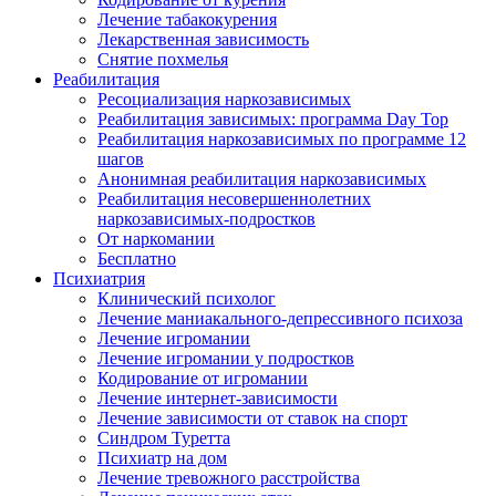
Лечение табакокурения
Лекарственная зависимость
Снятие похмелья
Реабилитация
Ресоциализация наркозависимых
Реабилитация зависимых: программа Day Top
Реабилитация наркозависимых по программе 12
шагов
Анонимная реабилитация наркозависимых
Реабилитация несовершеннолетних
наркозависимых-подростков
От наркомании
Бесплатно
Психиатрия
Клинический психолог
Лечение маниакального-депрессивного психоза
Лечение игромании
Лечение игромании у подростков
Кодирование от игромании
Лечение интернет-зависимости
Лечение зависимости от ставок на спорт
Синдром Туретта
Психиатр на дом
Лечение тревожного расстройства