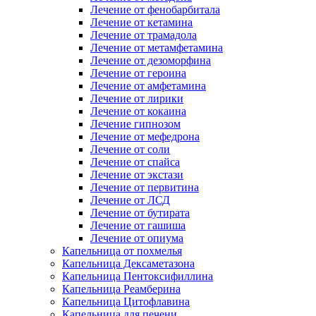
Лечение от фенобарбитала
Лечение от кетамина
Лечение от трамадола
Лечение от метамфетамина
Лечение от дезоморфина
Лечение от героина
Лечение от амфетамина
Лечение от лирики
Лечение от кокаина
Лечение гипнозом
Лечение от мефедрона
Лечение от соли
Лечение от спайса
Лечение от экстази
Лечение от первитина
Лечение от ЛСД
Лечение от бутирата
Лечение от гашиша
Лечение от опиума
Капельница от похмелья
Капельница Дексаметазона
Капельница Пентоксифиллина
Капельница Реамберина
Капельница Цитофлавина
Капельница для печени