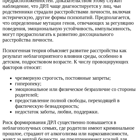
предрасположенностей. Доказательством этому служит
наблюдение, что ДРЛ чаще диагностируется у лиц, чьи
родственники страдали расстройствами личности, включая
истерическую, другие формы психопатий. Предполагается,
что определенные мутации генов, отвечающих за регуляцию
поведения, эмоциональную устойчивость, импульсивность,
могут предрасполагать к развитию диссоциального
расстройства личности.
Психогенная теория объясняет развитие расстройства как
результат неблагоприятного влияния среды, особенно в
детском, подростковом возрасте. К числу провоцирующих
факторов относят:
чрезмерную строгость, постоянные запреты;
гиперопеку;
эмоциональное или физическое безразличие со стороны
родителей;
предоставление полной свободы, переходящей в
фактическую безнадзорность;
недостаток заботы, любви, поддержки.
Риск формирования ДРЛ существенно повышается в
неблагополучных семьях, где родители имеют криминальное
прошлое, страдают от алкоголизма или наркозависимости,
живут за чертой бедности, не предпринимают усилий для