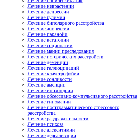
Лечение панических атак
Лечение неврастении
Лечение депрессии
Лечение булимии
Лечение биполярного расстройства
Лечение анорексии
Лечение паранойи
Лечение кататонии
Лечение социопатии
Лечение мании преследования
Лечение истерических расстройств
Лечение деменции
Лечение галлюцинаций
Лечение клаустрофобии
Лечение сонливости
Лечение аменции
Лечение ипохондрии
Лечение обсессивно-компульсивного расстройства
Лечение гипомании
Лечение посттравматического стрессового
расстройства
Лечение раздражительности
Лечение психоза
Лечение алекситимии
Лечение дереализации