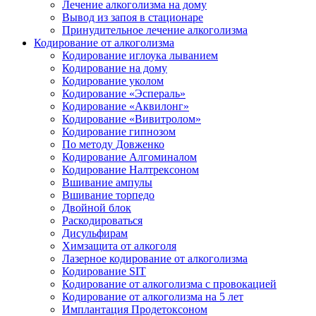
Лечение алкоголизма на дому
Вывод из запоя в стационаре
Принудительное лечение алкоголизма
Кодирование от алкоголизма
Кодирование иглоука лыванием
Кодирование на дому
Кодирование уколом
Кодирование «Эспераль»
Кодирование «Аквилонг»
Кодирование «Вивитролом»
Кодирование гипнозом
По методу Довженко
Кодирование Алгоминалом
Кодирование Налтрексоном
Вшивание ампулы
Вшивание торпедо
Двойной блок
Раскодироваться
Дисульфирам
Химзащита от алкоголя
Лазерное кодирование от алкоголизма
Кодирование SIT
Кодирование от алкоголизма с провокацией
Кодирование от алкоголизма на 5 лет
Имплантация Продетоксоном