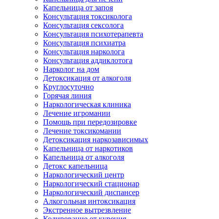
Капельница от запоя
Консультация токсиколога
Консультация сексолога
Консультация психотерапевта
Консультация психиатра
Консультация нарколога
Консультация аддиклотога
Нарколог на дом
Детоксикация от алкоголя
Круглосуточно
Горячая линия
Наркологическая клиника
Лечение игромании
Помощь при передозировке
Лечение токсикомании
Детоксикация наркозависимых
Капельница от наркотиков
Капельница от алкоголя
Детокс капельница
Наркологический центр
Наркологический стационар
Наркологический диспансер
Алкогольная интоксикация
Экстренное вытрезвление
Кодирование от курения