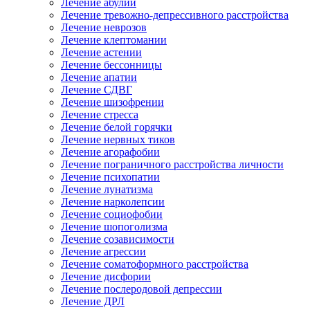
Лечение абулии
Лечение тревожно-депрессивного расстройства
Лечение неврозов
Лечение клептомании
Лечение астении
Лечение бессонницы
Лечение апатии
Лечение СДВГ
Лечение шизофрении
Лечение стресса
Лечение белой горячки
Лечение нервных тиков
Лечение агорафобии
Лечение пограничного расстройства личности
Лечение психопатии
Лечение лунатизма
Лечение нарколепсии
Лечение социофобии
Лечение шопоголизма
Лечение созависимости
Лечение агрессии
Лечение соматоформного расстройства
Лечение дисфории
Лечение послеродовой депрессии
Лечение ДРЛ