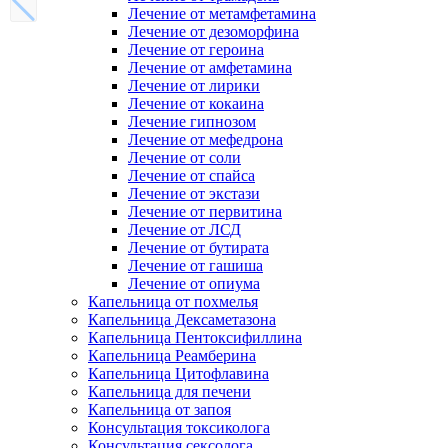
Лечение от метамфетамина
Лечение от дезоморфина
Лечение от героина
Лечение от амфетамина
Лечение от лирики
Лечение от кокаина
Лечение гипнозом
Лечение от мефедрона
Лечение от соли
Лечение от спайса
Лечение от экстази
Лечение от первитина
Лечение от ЛСД
Лечение от бутирата
Лечение от гашиша
Лечение от опиума
Капельница от похмелья
Капельница Дексаметазона
Капельница Пентоксифиллина
Капельница Реамберина
Капельница Цитофлавина
Капельница для печени
Капельница от запоя
Консультация токсиколога
Консультация сексолога