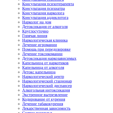
Консультация психотерапевта
Консультация психиатра
Консультация нарколога
Консультация аддиклотога
Нарколог на дом
Детоксикация от алкоголя
Круглосуточно
Горячая линия
Наркологическая клиника
Лечение игромании
Помощь при передозировке
Лечение токсикомании
Детоксикация наркозависимых
Капельница от наркотиков
Капельница от алкоголя
Детокс капельница
Наркологический центр
Наркологический стационар
Наркологический диспансер
Алкогольная интоксикация
Экстренное вытрезвление
Кодирование от курения
Лечение табакокурения
Лекарственная зависимость
Снятие похмелья