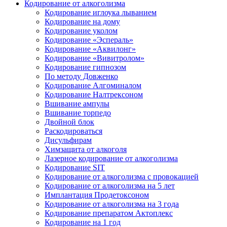
Кодирование от алкоголизма
Кодирование иглоука лыванием
Кодирование на дому
Кодирование уколом
Кодирование «Эспераль»
Кодирование «Аквилонг»
Кодирование «Вивитролом»
Кодирование гипнозом
По методу Довженко
Кодирование Алгоминалом
Кодирование Налтрексоном
Вшивание ампулы
Вшивание торпедо
Двойной блок
Раскодироваться
Дисульфирам
Химзащита от алкоголя
Лазерное кодирование от алкоголизма
Кодирование SIT
Кодирование от алкоголизма с провокацией
Кодирование от алкоголизма на 5 лет
Имплантация Продетоксоном
Кодирование от алкоголизма на 3 года
Кодирование препаратом Актоплекс
Кодирование на 1 год