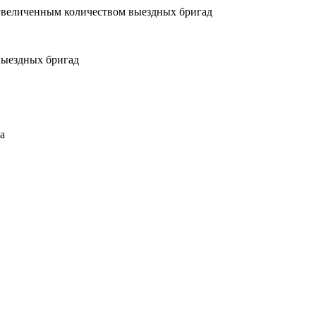
увеличенным количеством выездных бригад
выездных бригад
а