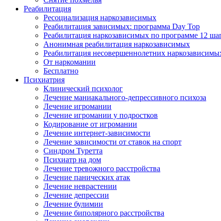
Реабилитация
Ресоциализация наркозависимых
Реабилитация зависимых: программа Day Top
Реабилитация наркозависимых по программе 12 ша
Анонимная реабилитация наркозависимых
Реабилитация несовершеннолетних наркозависимы
От наркомании
Бесплатно
Психиатрия
Клинический психолог
Лечение маниакального-депрессивного психоза
Лечение игромании
Лечение игромании у подростков
Кодирование от игромании
Лечение интернет-зависимости
Лечение зависимости от ставок на спорт
Синдром Туретта
Психиатр на дом
Лечение тревожного расстройства
Лечение панических атак
Лечение неврастении
Лечение депрессии
Лечение булимии
Лечение биполярного расстройства