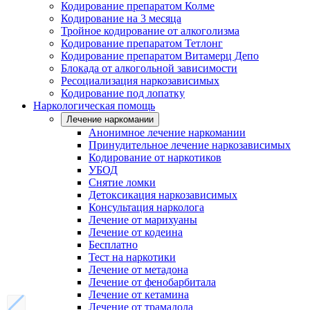
Кодирование препаратом Колме
Кодирование на 3 месяца
Тройное кодирование от алкоголизма
Кодирование препаратом Тетлонг
Кодирование препаратом Витамерц Депо
Блокада от алкогольной зависимости
Ресоциализация наркозависимых
Кодирование под лопатку
Наркологическая помощь
Лечение наркомании
Анонимное лечение наркомании
Принудительное лечение наркозависимых
Кодирование от наркотиков
УБОД
Снятие ломки
Детоксикация наркозависимых
Консультация нарколога
Лечение от марихуаны
Лечение от кодеина
Бесплатно
Тест на наркотики
Лечение от метадона
Лечение от фенобарбитала
Лечение от кетамина
Лечение от трамадола