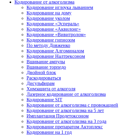
Кодирование от алкоголизма
Кодирование иглоука лыванием
Кодирование на дому
Кодирование уколом
Кодирование «Эспераль»
Кодирование «Аквилонг»
Кодирование «Вивитролом»
Кодирование гипнозом
По методу Довженко
Кодирование Алгоминалом
Кодирование Налтрексоном
Вшивание ампулы
Вшивание торпедо
Двойной блок
Раскодироваться
Дисульфирам
Химзащита от алкоголя
Лазерное кодирование от алкоголизма
Кодирование SIT
Кодирование от алкоголизма с провокацией
Кодирование от алкоголизма на 5 лет
Имплантация Продетоксоном
Кодирование от алкоголизма на 3 года
Кодирование препаратом Актоплекс
Кодирование на 1 год