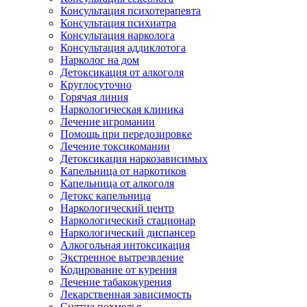
Консультация психотерапевта
Консультация психиатра
Консультация нарколога
Консультация аддиклотога
Нарколог на дом
Детоксикация от алкоголя
Круглосуточно
Горячая линия
Наркологическая клиника
Лечение игромании
Помощь при передозировке
Лечение токсикомании
Детоксикация наркозависимых
Капельница от наркотиков
Капельница от алкоголя
Детокс капельница
Наркологический центр
Наркологический стационар
Наркологический диспансер
Алкогольная интоксикация
Экстренное вытрезвление
Кодирование от курения
Лечение табакокурения
Лекарственная зависимость
Снятие похмелья