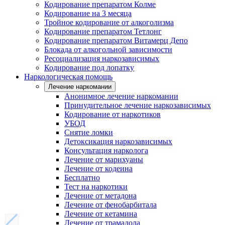
Кодирование препаратом Колме
Кодирование на 3 месяца
Тройное кодирование от алкоголизма
Кодирование препаратом Тетлонг
Кодирование препаратом Витамерц Депо
Блокада от алкогольной зависимости
Ресоциализация наркозависимых
Кодирование под лопатку
Наркологическая помощь
Лечение наркомании
Анонимное лечение наркомании
Принудительное лечение наркозависимых
Кодирование от наркотиков
УБОД
Снятие ломки
Детоксикация наркозависимых
Консультация нарколога
Лечение от марихуаны
Лечение от кодеина
Бесплатно
Тест на наркотики
Лечение от метадона
Лечение от фенобарбитала
Лечение от кетамина
Лечение от трамадола