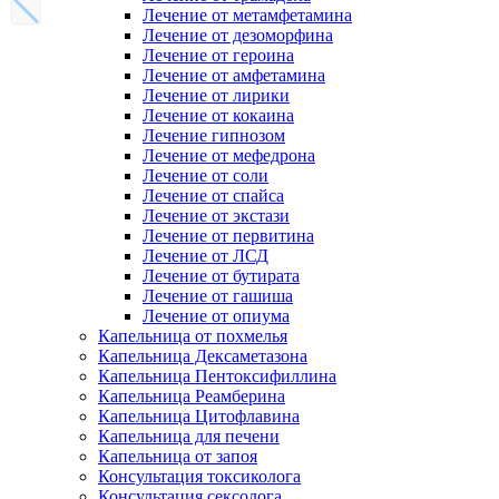
Лечение от метамфетамина
Лечение от дезоморфина
Лечение от героина
Лечение от амфетамина
Лечение от лирики
Лечение от кокаина
Лечение гипнозом
Лечение от мефедрона
Лечение от соли
Лечение от спайса
Лечение от экстази
Лечение от первитина
Лечение от ЛСД
Лечение от бутирата
Лечение от гашиша
Лечение от опиума
Капельница от похмелья
Капельница Дексаметазона
Капельница Пентоксифиллина
Капельница Реамберина
Капельница Цитофлавина
Капельница для печени
Капельница от запоя
Консультация токсиколога
Консультация сексолога