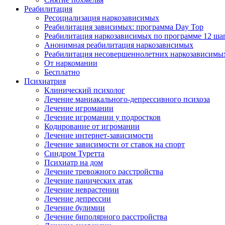
Реабилитация
Ресоциализация наркозависимых
Реабилитация зависимых: программа Day Top
Реабилитация наркозависимых по программе 12 ша
Анонимная реабилитация наркозависимых
Реабилитация несовершеннолетних наркозависимы
От наркомании
Бесплатно
Психиатрия
Клинический психолог
Лечение маниакального-депрессивного психоза
Лечение игромании
Лечение игромании у подростков
Кодирование от игромании
Лечение интернет-зависимости
Лечение зависимости от ставок на спорт
Синдром Туретта
Психиатр на дом
Лечение тревожного расстройства
Лечение панических атак
Лечение неврастении
Лечение депрессии
Лечение булимии
Лечение биполярного расстройства