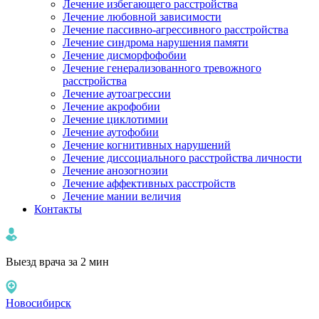
Лечение избегающего расстройства
Лечение любовной зависимости
Лечение пассивно-агрессивного расстройства
Лечение синдрома нарушения памяти
Лечение дисморфофобии
Лечение генерализованного тревожного
расстройства
Лечение аутоагрессии
Лечение акрофобии
Лечение циклотимии
Лечение аутофобии
Лечение когнитивных нарушений
Лечение диссоциального расстройства личности
Лечение анозогнозии
Лечение аффективных расстройств
Лечение мании величия
Контакты
Выезд врача за 2 мин
Новосибирск