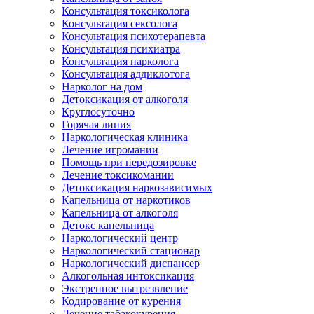
Консультация токсиколога
Консультация сексолога
Консультация психотерапевта
Консультация психиатра
Консультация нарколога
Консультация аддиклотога
Нарколог на дом
Детоксикация от алкоголя
Круглосуточно
Горячая линия
Наркологическая клиника
Лечение игромании
Помощь при передозировке
Лечение токсикомании
Детоксикация наркозависимых
Капельница от наркотиков
Капельница от алкоголя
Детокс капельница
Наркологический центр
Наркологический стационар
Наркологический диспансер
Алкогольная интоксикация
Экстренное вытрезвление
Кодирование от курения
Лечение табакокурения