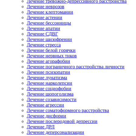
Лечение тревожно-депрессивного расстройства
Лечение неврозов
Лечение клептомании
Лечение астении
Лечение бессонницы
Лечение апатии
Лечение СДВГ
Лечение шизофрении
Лечение стресса
Лечение белой горячки
Лечение нервных тиков
Лечение агорафобии
Лечение пограничного расстройства личности
Лечение психопатии
Лечение лунатизма
Лечение нарколепсии
Лечение социофобии
Лечение шопоголизма
Лечение созависимости
Лечение агрессии
Лечение соматоформного расстройства
Лечение дисфории
Лечение послеродовой депрессии
Лечение ДРЛ
Лечение деперсонализации