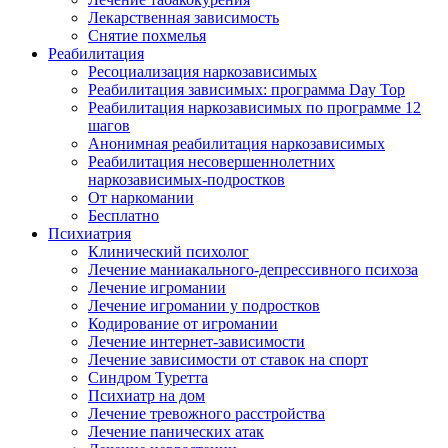
Лекарственная зависимость
Снятие похмелья
Реабилитация
Ресоциализация наркозависимых
Реабилитация зависимых: программа Day Top
Реабилитация наркозависимых по программе 12
шагов
Анонимная реабилитация наркозависимых
Реабилитация несовершеннолетних
наркозависимых-подростков
От наркомании
Бесплатно
Психиатрия
Клинический психолог
Лечение маниакального-депрессивного психоза
Лечение игромании
Лечение игромании у подростков
Кодирование от игромании
Лечение интернет-зависимости
Лечение зависимости от ставок на спорт
Синдром Туретта
Психиатр на дом
Лечение тревожного расстройства
Лечение панических атак