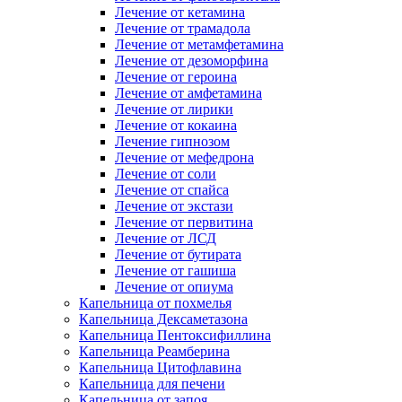
Лечение от кетамина
Лечение от трамадола
Лечение от метамфетамина
Лечение от дезоморфина
Лечение от героина
Лечение от амфетамина
Лечение от лирики
Лечение от кокаина
Лечение гипнозом
Лечение от мефедрона
Лечение от соли
Лечение от спайса
Лечение от экстази
Лечение от первитина
Лечение от ЛСД
Лечение от бутирата
Лечение от гашиша
Лечение от опиума
Капельница от похмелья
Капельница Дексаметазона
Капельница Пентоксифиллина
Капельница Реамберина
Капельница Цитофлавина
Капельница для печени
Капельница от запоя