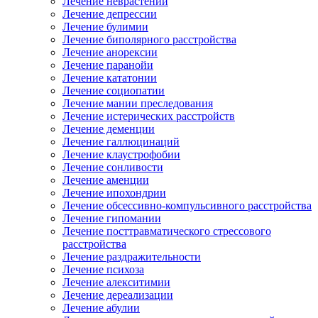
Лечение неврастении
Лечение депрессии
Лечение булимии
Лечение биполярного расстройства
Лечение анорексии
Лечение паранойи
Лечение кататонии
Лечение социопатии
Лечение мании преследования
Лечение истерических расстройств
Лечение деменции
Лечение галлюцинаций
Лечение клаустрофобии
Лечение сонливости
Лечение аменции
Лечение ипохондрии
Лечение обсессивно-компульсивного расстройства
Лечение гипомании
Лечение посттравматического стрессового
расстройства
Лечение раздражительности
Лечение психоза
Лечение алекситимии
Лечение дереализации
Лечение абулии