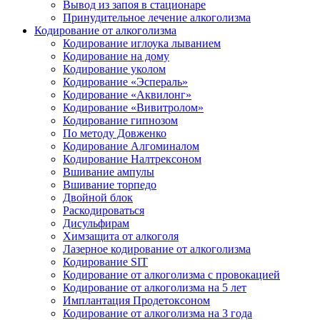
Вывод из запоя в стационаре
Принудительное лечение алкоголизма
Кодирование от алкоголизма
Кодирование иглоука лыванием
Кодирование на дому
Кодирование уколом
Кодирование «Эспераль»
Кодирование «Аквилонг»
Кодирование «Вивитролом»
Кодирование гипнозом
По методу Довженко
Кодирование Алгоминалом
Кодирование Налтрексоном
Вшивание ампулы
Вшивание торпедо
Двойной блок
Раскодироваться
Дисульфирам
Химзащита от алкоголя
Лазерное кодирование от алкоголизма
Кодирование SIT
Кодирование от алкоголизма с провокацией
Кодирование от алкоголизма на 5 лет
Имплантация Продетоксоном
Кодирование от алкоголизма на 3 года