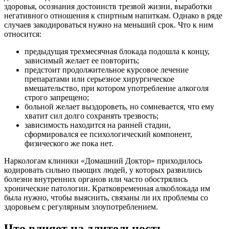
здоровья, осознания достоинств трезвой жизни, выработки
негативного отношения к спиртным напиткам. Однако в ряде
случаев закодироваться нужно на меньший срок. Что к ним
относится:
предыдущая трехмесячная блокада подошла к концу,
зависимый желает ее повторить;
предстоит продолжительное курсовое лечение
препаратами или серьезное хирургическое
вмешательство, при котором употребление алкоголя
строго запрещено;
больной желает выздороветь, но сомневается, что ему
хватит сил долго сохранять трезвость;
зависимость находится на ранней стадии,
сформировался ее психологический компонент,
физического же пока нет.
Наркологам клиники «Домашний Доктор» приходилось
кодировать сильно пьющих людей, у которых развились
болезни внутренних органов или часто обострялись
хронические патологии. Кратковременная алкоблокада им
была нужно, чтобы выяснить, связаны ли их проблемы со
здоровьем с регулярным злоупотреблением.
Что влияет на длительность