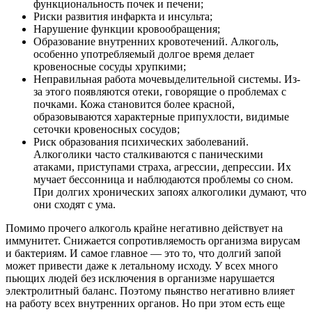
функциональность почек и печени;
Риски развития инфаркта и инсульта;
Нарушение функции кровообращения;
Образование внутренних кровотечений. Алкоголь,
особенно употребляемый долгое время делает
кровеносные сосуды хрупкими;
Неправильная работа мочевыделительной системы. Из-
за этого появляются отеки, говорящие о проблемах с
почками. Кожа становится более красной,
образовываются характерные припухлости, видимые
сеточки кровеносных сосудов;
Риск образования психических заболеваний.
Алкоголики часто сталкиваются с паническими
атаками, приступами страха, агрессии, депрессии. Их
мучает бессонница и наблюдаются проблемы со сном.
При долгих хронических запоях алкоголики думают, что
они сходят с ума.
Помимо прочего алкоголь крайне негативно действует на
иммунитет. Снижается сопротивляемость организма вирусам
и бактериям. И самое главное — это то, что долгий запой
может привести даже к летальному исходу. У всех много
пьющих людей без исключения в организме нарушается
электролитный баланс. Поэтому пьянство негативно влияет
на работу всех внутренних органов. Но при этом есть еще