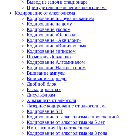
Вывод из запоя в стационаре
Принудительное лечение алкоголизма
Кодирование от алкоголизма
Кодирование иглоука лыванием
Кодирование на дому
Кодирование уколом
Кодирование «Эспераль»
Кодирование «Аквилонг»
Кодирование «Вивитролом»
Кодирование гипнозом
По методу Довженко
Кодирование Алгоминалом
Кодирование Налтрексоном
Вшивание ампулы
Вшивание торпедо
Двойной блок
Раскодироваться
Дисульфирам
Химзащита от алкоголя
Лазерное кодирование от алкоголизма
Кодирование SIT
Кодирование от алкоголизма с провокацией
Кодирование от алкоголизма на 5 лет
Имплантация Продетоксоном
Кодирование от алкоголизма на 3 года