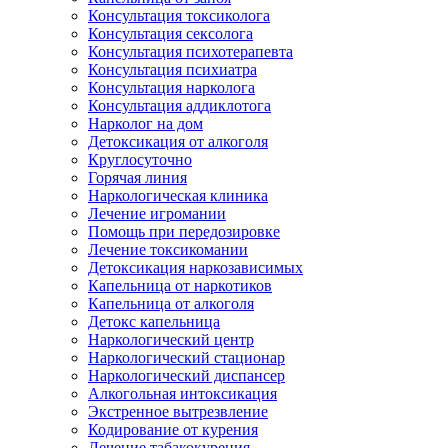
Консультация токсиколога
Консультация сексолога
Консультация психотерапевта
Консультация психиатра
Консультация нарколога
Консультация аддиклотога
Нарколог на дом
Детоксикация от алкоголя
Круглосуточно
Горячая линия
Наркологическая клиника
Лечение игромании
Помощь при передозировке
Лечение токсикомании
Детоксикация наркозависимых
Капельница от наркотиков
Капельница от алкоголя
Детокс капельница
Наркологический центр
Наркологический стационар
Наркологический диспансер
Алкогольная интоксикация
Экстренное вытрезвление
Кодирование от курения
Лечение табакокурения