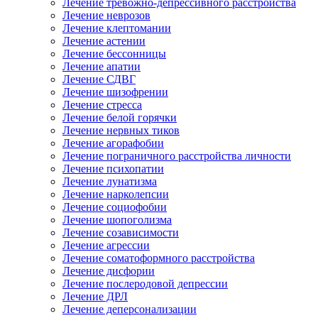
Лечение тревожно-депрессивного расстройства
Лечение неврозов
Лечение клептомании
Лечение астении
Лечение бессонницы
Лечение апатии
Лечение СДВГ
Лечение шизофрении
Лечение стресса
Лечение белой горячки
Лечение нервных тиков
Лечение агорафобии
Лечение пограничного расстройства личности
Лечение психопатии
Лечение лунатизма
Лечение нарколепсии
Лечение социофобии
Лечение шопоголизма
Лечение созависимости
Лечение агрессии
Лечение соматоформного расстройства
Лечение дисфории
Лечение послеродовой депрессии
Лечение ДРЛ
Лечение деперсонализации