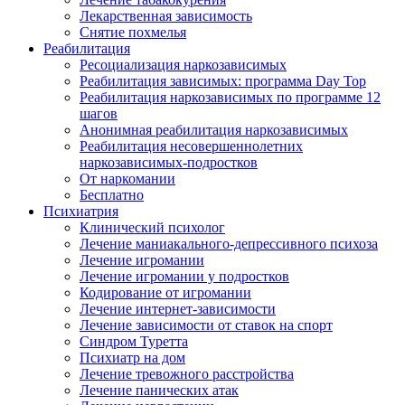
Лекарственная зависимость
Снятие похмелья
Реабилитация
Ресоциализация наркозависимых
Реабилитация зависимых: программа Day Top
Реабилитация наркозависимых по программе 12
шагов
Анонимная реабилитация наркозависимых
Реабилитация несовершеннолетних
наркозависимых-подростков
От наркомании
Бесплатно
Психиатрия
Клинический психолог
Лечение маниакального-депрессивного психоза
Лечение игромании
Лечение игромании у подростков
Кодирование от игромании
Лечение интернет-зависимости
Лечение зависимости от ставок на спорт
Синдром Туретта
Психиатр на дом
Лечение тревожного расстройства
Лечение панических атак