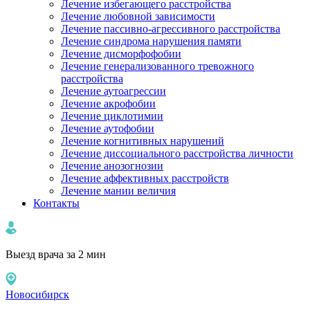
Лечение избегающего расстройства
Лечение любовной зависимости
Лечение пассивно-агрессивного расстройства
Лечение синдрома нарушения памяти
Лечение дисморфофобии
Лечение генерализованного тревожного
расстройства
Лечение аутоагрессии
Лечение акрофобии
Лечение циклотимии
Лечение аутофобии
Лечение когнитивных нарушений
Лечение диссоциального расстройства личности
Лечение анозогнозии
Лечение аффективных расстройств
Лечение мании величия
Контакты
Выезд врача за 2 мин
Новосибирск