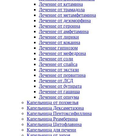
Лечение от кетамина
Лечение от трамадола
Лечение от метамфетамина
Лечение от дезоморфина
Лечение от героина
Лечение от амфетамина
Лечение от лирики
Лечение от кокаина
Лечение гипнозом
Лечение от мефедрона
Лечение от соли
Лечение от спайса
Лечение от экстази
Лечение от первитина
Лечение от ЛСД
Лечение от бутирата
Лечение от гашиша
Лечение от опиума
Капельница от похмелья
Капельница Дексаметазона
Капельница Пентоксифиллина
Капельница Реамберина
Капельница Цитофлавина
Капельница для печени
Капельница от запоя