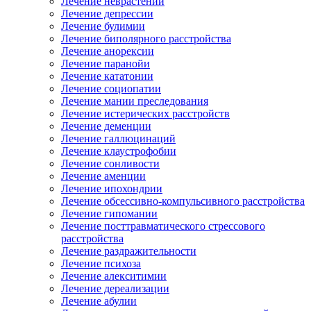
Лечение неврастении
Лечение депрессии
Лечение булимии
Лечение биполярного расстройства
Лечение анорексии
Лечение паранойи
Лечение кататонии
Лечение социопатии
Лечение мании преследования
Лечение истерических расстройств
Лечение деменции
Лечение галлюцинаций
Лечение клаустрофобии
Лечение сонливости
Лечение аменции
Лечение ипохондрии
Лечение обсессивно-компульсивного расстройства
Лечение гипомании
Лечение посттравматического стрессового
расстройства
Лечение раздражительности
Лечение психоза
Лечение алекситимии
Лечение дереализации
Лечение абулии