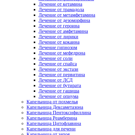
Лечение от кетамина
Лечение от трамадола
Лечение от метамфетамина
Лечение от дезоморфина
Лечение от героина
Лечение от амфетамина
Лечение от лирики
Лечение от кокаина
Лечение гипнозом
Лечение от мефедрона
Лечение от соли
Лечение от спайса
Лечение от экстази
Лечение от первитина
Лечение от ЛСД
Лечение от бутирата
Лечение от гашиша
Лечение от опиума
Капельница от похмелья
Капельница Дексаметазона
Капельница Пентоксифиллина
Капельница Реамберина
Капельница Цитофлавина
Капельница для печени
Капельница от запоя