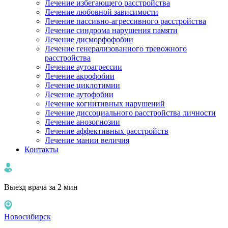
Лечение избегающего расстройства
Лечение любовной зависимости
Лечение пассивно-агрессивного расстройства
Лечение синдрома нарушения памяти
Лечение дисморфофобии
Лечение генерализованного тревожного
расстройства
Лечение аутоагрессии
Лечение акрофобии
Лечение циклотимии
Лечение аутофобии
Лечение когнитивных нарушений
Лечение диссоциального расстройства личности
Лечение анозогнозии
Лечение аффективных расстройств
Лечение мании величия
Контакты
Выезд врача за 2 мин
Новосибирск