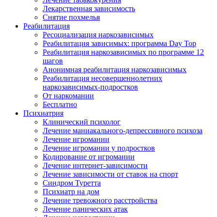
Лекарственная зависимость
Снятие похмелья
Реабилитация
Ресоциализация наркозависимых
Реабилитация зависимых: программа Day Top
Реабилитация наркозависимых по программе 12
шагов
Анонимная реабилитация наркозависимых
Реабилитация несовершеннолетних
наркозависимых-подростков
От наркомании
Бесплатно
Психиатрия
Клинический психолог
Лечение маниакального-депрессивного психоза
Лечение игромании
Лечение игромании у подростков
Кодирование от игромании
Лечение интернет-зависимости
Лечение зависимости от ставок на спорт
Синдром Туретта
Психиатр на дом
Лечение тревожного расстройства
Лечение панических атак