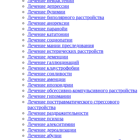
Лечение неврастении
Лечение депрессии
Лечение булимии
Лечение биполярного расстройства
Лечение анорексии
Лечение паранойи
Лечение кататонии
Лечение социопатии
Лечение мании преследования
Лечение истерических расстройств
Лечение деменции
Лечение галлюцинаций
Лечение клаустрофобии
Лечение сонливости
Лечение аменции
Лечение ипохондрии
Лечение обсессивно-компульсивного расстройства
Лечение гипомании
Лечение посттравматического стрессового
расстройства
Лечение раздражительности
Лечение психоза
Лечение алекситимии
Лечение дереализации
Лечение абулии