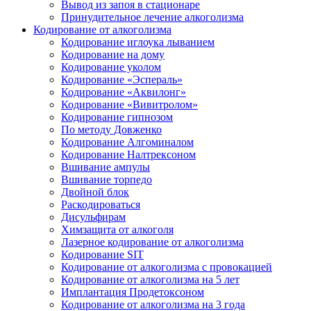
Вывод из запоя в стационаре
Принудительное лечение алкоголизма
Кодирование от алкоголизма
Кодирование иглоука лыванием
Кодирование на дому
Кодирование уколом
Кодирование «Эспераль»
Кодирование «Аквилонг»
Кодирование «Вивитролом»
Кодирование гипнозом
По методу Довженко
Кодирование Алгоминалом
Кодирование Налтрексоном
Вшивание ампулы
Вшивание торпедо
Двойной блок
Раскодироваться
Дисульфирам
Химзащита от алкоголя
Лазерное кодирование от алкоголизма
Кодирование SIT
Кодирование от алкоголизма с провокацией
Кодирование от алкоголизма на 5 лет
Имплантация Продетоксоном
Кодирование от алкоголизма на 3 года