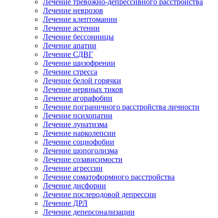
Лечение тревожно-депрессивного расстройства
Лечение неврозов
Лечение клептомании
Лечение астении
Лечение бессонницы
Лечение апатии
Лечение СДВГ
Лечение шизофрении
Лечение стресса
Лечение белой горячки
Лечение нервных тиков
Лечение агорафобии
Лечение пограничного расстройства личности
Лечение психопатии
Лечение лунатизма
Лечение нарколепсии
Лечение социофобии
Лечение шопоголизма
Лечение созависимости
Лечение агрессии
Лечение соматоформного расстройства
Лечение дисфории
Лечение послеродовой депрессии
Лечение ДРЛ
Лечение деперсонализации