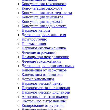
Консультация токсиколога
Консультация сексолога
Консультация психотерапевта
Консультация психиатра
Консультация нарколога
Консультация аддиклотога
Нарколог на дом
Детоксикация от алкоголя
Круглосуточно
Горячая линия
Наркологическая клиника
Лечение игромании
Помощь при передозировке
Лечение токсикомании
Детоксикация наркозависимых
Капельница от наркотиков
Капельница от алкоголя
Детокс капельница
Наркологический центр
Наркологический стационар
Наркологический диспансер
Алкогольная интоксикация
Экстренное вытрезвление
Кодирование от курения
Лечение табакокурения