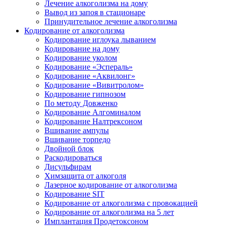
Лечение алкоголизма на дому
Вывод из запоя в стационаре
Принудительное лечение алкоголизма
Кодирование от алкоголизма
Кодирование иглоука лыванием
Кодирование на дому
Кодирование уколом
Кодирование «Эспераль»
Кодирование «Аквилонг»
Кодирование «Вивитролом»
Кодирование гипнозом
По методу Довженко
Кодирование Алгоминалом
Кодирование Налтрексоном
Вшивание ампулы
Вшивание торпедо
Двойной блок
Раскодироваться
Дисульфирам
Химзащита от алкоголя
Лазерное кодирование от алкоголизма
Кодирование SIT
Кодирование от алкоголизма с провокацией
Кодирование от алкоголизма на 5 лет
Имплантация Продетоксоном