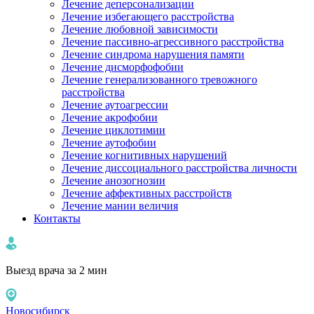
Лечение деперсонализации
Лечение избегающего расстройства
Лечение любовной зависимости
Лечение пассивно-агрессивного расстройства
Лечение синдрома нарушения памяти
Лечение дисморфофобии
Лечение генерализованного тревожного
расстройства
Лечение аутоагрессии
Лечение акрофобии
Лечение циклотимии
Лечение аутофобии
Лечение когнитивных нарушений
Лечение диссоциального расстройства личности
Лечение анозогнозии
Лечение аффективных расстройств
Лечение мании величия
Контакты
Выезд врача за 2 мин
Новосибирск