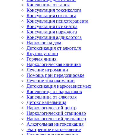
Капельница от запоя
Консультация токсиколога
Консультация сексолога
Консультация психотерапевта
Консультация психиатра
Консультация нарколога
Консультация аддиклотога
Нарколог на дом
Детоксикация от алкоголя
Круглосуточно
Горячая линия
Наркологическая клиника
Лечение игромании
Помощь при передозировке
Лечение токсикомании
Детоксикация наркозависимых
Капельница от наркотиков
Капельница от алкоголя
Детокс капельница
Наркологический центр
Наркологический стационар
Наркологический диспансер
Алкогольная интоксикация
Экстренное вытрезвление
Кодирование от курения