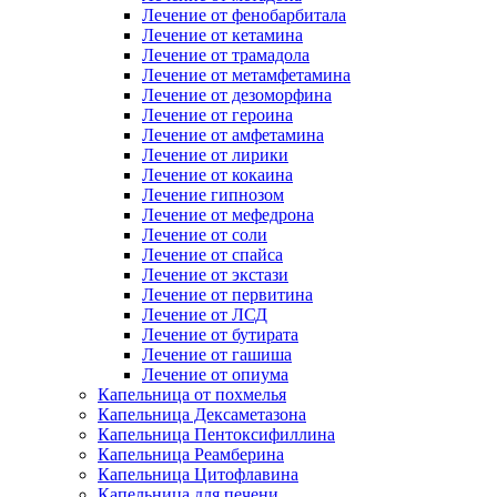
Лечение от фенобарбитала
Лечение от кетамина
Лечение от трамадола
Лечение от метамфетамина
Лечение от дезоморфина
Лечение от героина
Лечение от амфетамина
Лечение от лирики
Лечение от кокаина
Лечение гипнозом
Лечение от мефедрона
Лечение от соли
Лечение от спайса
Лечение от экстази
Лечение от первитина
Лечение от ЛСД
Лечение от бутирата
Лечение от гашиша
Лечение от опиума
Капельница от похмелья
Капельница Дексаметазона
Капельница Пентоксифиллина
Капельница Реамберина
Капельница Цитофлавина
Капельница для печени