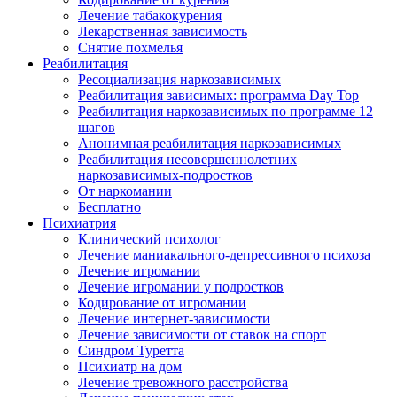
Лечение табакокурения
Лекарственная зависимость
Снятие похмелья
Реабилитация
Ресоциализация наркозависимых
Реабилитация зависимых: программа Day Top
Реабилитация наркозависимых по программе 12
шагов
Анонимная реабилитация наркозависимых
Реабилитация несовершеннолетних
наркозависимых-подростков
От наркомании
Бесплатно
Психиатрия
Клинический психолог
Лечение маниакального-депрессивного психоза
Лечение игромании
Лечение игромании у подростков
Кодирование от игромании
Лечение интернет-зависимости
Лечение зависимости от ставок на спорт
Синдром Туретта
Психиатр на дом
Лечение тревожного расстройства