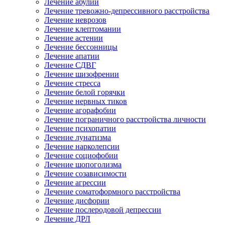
Лечение абулии
Лечение тревожно-депрессивного расстройства
Лечение неврозов
Лечение клептомании
Лечение астении
Лечение бессонницы
Лечение апатии
Лечение СДВГ
Лечение шизофрении
Лечение стресса
Лечение белой горячки
Лечение нервных тиков
Лечение агорафобии
Лечение пограничного расстройства личности
Лечение психопатии
Лечение лунатизма
Лечение нарколепсии
Лечение социофобии
Лечение шопоголизма
Лечение созависимости
Лечение агрессии
Лечение соматоформного расстройства
Лечение дисфории
Лечение послеродовой депрессии
Лечение ДРЛ