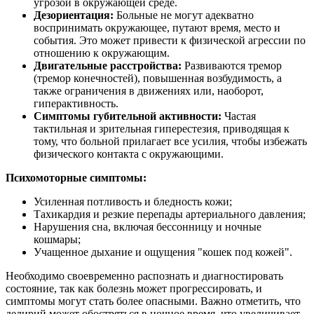
угрозой в окружающей среде.
Дезориентация:
Больные не могут адекватно
воспринимать окружающее, путают время, место и
события. Это может привести к физической агрессии по
отношению к окружающим.
Двигательные расстройства:
Развиваются тремор
(тремор конечностей), повышенная возбудимость, а
также ограничения в движениях или, наоборот,
гиперактивность.
Симптомы губительной активности:
Частая
тактильная и зрительная гиперестезия, приводящая к
тому, что больной прилагает все усилия, чтобы избежать
физического контакта с окружающими.
Психомоторные симптомы:
Усиленная потливость и бледность кожи;
Тахикардия и резкие перепады артериального давления;
Нарушения сна, включая бессонницу и ночные
кошмары;
Учащенное дыхание и ощущения "кошек под кожей".
Необходимо своевременно распознать и диагностировать
состояние, так как болезнь может прогрессировать, и
симптомы могут стать более опасными. Важно отметить, что
делирий может обостряться в ночное время, что увеличивает