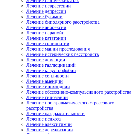
Лечение панических атак
Лечение неврастении
Лечение депрессии
Лечение булимии
Лечение биполярного расстройства
Лечение анорексии
Лечение паранойи
Лечение кататонии
Лечение социопатии
Лечение мании преследования
Лечение истерических расстройств
Лечение деменции
Лечение галлюцинаций
Лечение клаустрофобии
Лечение сонливости
Лечение аменции
Лечение ипохондрии
Лечение обсессивно-компульсивного расстройства
Лечение гипомании
Лечение посттравматического стрессового
расстройства
Лечение раздражительности
Лечение психоза
Лечение алекситимии
Лечение дереализации