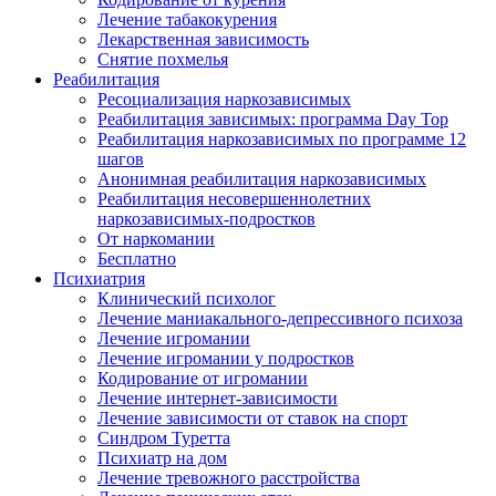
Лечение табакокурения
Лекарственная зависимость
Снятие похмелья
Реабилитация
Ресоциализация наркозависимых
Реабилитация зависимых: программа Day Top
Реабилитация наркозависимых по программе 12
шагов
Анонимная реабилитация наркозависимых
Реабилитация несовершеннолетних
наркозависимых-подростков
От наркомании
Бесплатно
Психиатрия
Клинический психолог
Лечение маниакального-депрессивного психоза
Лечение игромании
Лечение игромании у подростков
Кодирование от игромании
Лечение интернет-зависимости
Лечение зависимости от ставок на спорт
Синдром Туретта
Психиатр на дом
Лечение тревожного расстройства