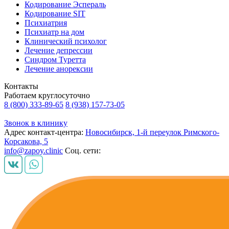
Кодирование Эспераль
Кодирование SIT
Психиатрия
Психиатр на дом
Клинический психолог
Лечение депрессии
Синдром Туретта
Лечение анорексии
Контакты
Работаем круглосуточно
8 (800) 333-89-65
8 (938) 157-73-05
Звонок в клинику
Адрес контакт-центра:
Новосибирск, 1-й переулок Римского-
Корсакова, 5
info@zapoy.clinic
Соц. сети: