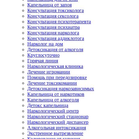
Капельница от запоя
Консультация токсиколога
Консультация сексолога
Консультация психотерапевта
Консультация психиатра
Консультация нарколога
Консультация аддиклотога
Нарколог на дом
Детоксикация от алкоголя
Круглосуточно
Горячая линия
Наркологическая клиника
Лечение игромании
Помощь при передозировке
Лечение токсикомании
Детоксикация наркозависимых
Капельница от наркотиков
Капельница от алкоголя
Детокс капельница
Наркологический центр
Наркологический стационар
Наркологический диспансер
Алкогольная интоксикация
Экстренное вытрезвление
Кодирование от курения