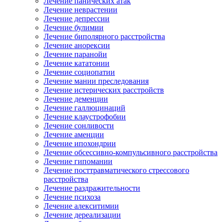
Лечение панических атак
Лечение неврастении
Лечение депрессии
Лечение булимии
Лечение биполярного расстройства
Лечение анорексии
Лечение паранойи
Лечение кататонии
Лечение социопатии
Лечение мании преследования
Лечение истерических расстройств
Лечение деменции
Лечение галлюцинаций
Лечение клаустрофобии
Лечение сонливости
Лечение аменции
Лечение ипохондрии
Лечение обсессивно-компульсивного расстройства
Лечение гипомании
Лечение посттравматического стрессового
расстройства
Лечение раздражительности
Лечение психоза
Лечение алекситимии
Лечение дереализации