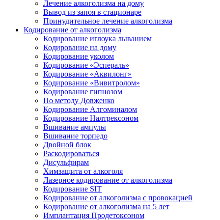
Лечение алкоголизма на дому
Вывод из запоя в стационаре
Принудительное лечение алкоголизма
Кодирование от алкоголизма
Кодирование иглоука лыванием
Кодирование на дому
Кодирование уколом
Кодирование «Эспераль»
Кодирование «Аквилонг»
Кодирование «Вивитролом»
Кодирование гипнозом
По методу Довженко
Кодирование Алгоминалом
Кодирование Налтрексоном
Вшивание ампулы
Вшивание торпедо
Двойной блок
Раскодироваться
Дисульфирам
Химзащита от алкоголя
Лазерное кодирование от алкоголизма
Кодирование SIT
Кодирование от алкоголизма с провокацией
Кодирование от алкоголизма на 5 лет
Имплантация Продетоксоном