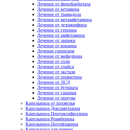
Лечение от фенобарбитала
Лечение от кетамина
Лечение от трамадола
Лечение от метамфетамина
Лечение от дезоморфина
Лечение от героина
Лечение от амфетамина
Лечение от лирики
Лечение от кокаина
Лечение гипнозом
Лечение от мефедрона
Лечение от соли
Лечение от спайса
Лечение от экстази
Лечение от первитина
Лечение от ЛСД
Лечение от бутирата
Лечение от гашиша
Лечение от опиума
Капельница от похмелья
Капельница Дексаметазона
Капельница Пентоксифиллина
Капельница Реамберина
Капельница Цитофлавина
Капельница для печени