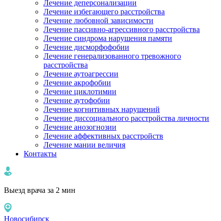
Лечение деперсонализации
Лечение избегающего расстройства
Лечение любовной зависимости
Лечение пассивно-агрессивного расстройства
Лечение синдрома нарушения памяти
Лечение дисморфофобии
Лечение генерализованного тревожного
расстройства
Лечение аутоагрессии
Лечение акрофобии
Лечение циклотимии
Лечение аутофобии
Лечение когнитивных нарушений
Лечение диссоциального расстройства личности
Лечение анозогнозии
Лечение аффективных расстройств
Лечение мании величия
Контакты
Выезд врача за 2 мин
Новосибирск