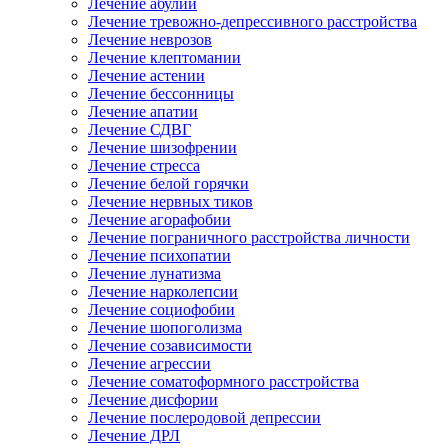
Лечение абулии
Лечение тревожно-депрессивного расстройства
Лечение неврозов
Лечение клептомании
Лечение астении
Лечение бессонницы
Лечение апатии
Лечение СДВГ
Лечение шизофрении
Лечение стресса
Лечение белой горячки
Лечение нервных тиков
Лечение агорафобии
Лечение пограничного расстройства личности
Лечение психопатии
Лечение лунатизма
Лечение нарколепсии
Лечение социофобии
Лечение шопоголизма
Лечение созависимости
Лечение агрессии
Лечение соматоформного расстройства
Лечение дисфории
Лечение послеродовой депрессии
Лечение ДРЛ