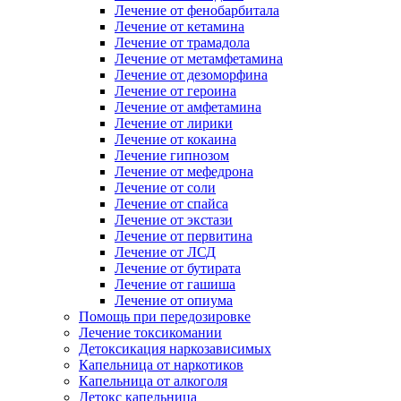
Лечение от фенобарбитала
Лечение от кетамина
Лечение от трамадола
Лечение от метамфетамина
Лечение от дезоморфина
Лечение от героина
Лечение от амфетамина
Лечение от лирики
Лечение от кокаина
Лечение гипнозом
Лечение от мефедрона
Лечение от соли
Лечение от спайса
Лечение от экстази
Лечение от первитина
Лечение от ЛСД
Лечение от бутирата
Лечение от гашиша
Лечение от опиума
Помощь при передозировке
Лечение токсикомании
Детоксикация наркозависимых
Капельница от наркотиков
Капельница от алкоголя
Детокс капельница