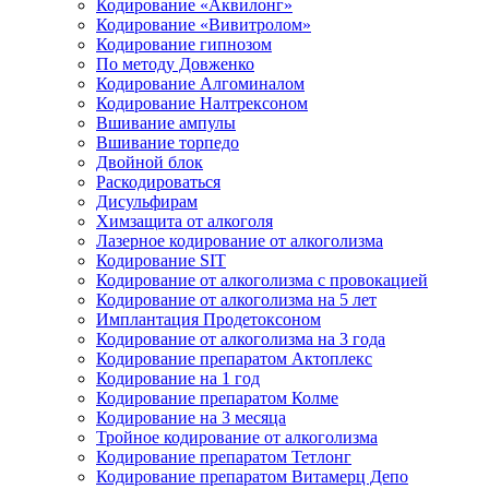
Кодирование «Аквилонг»
Кодирование «Вивитролом»
Кодирование гипнозом
По методу Довженко
Кодирование Алгоминалом
Кодирование Налтрексоном
Вшивание ампулы
Вшивание торпедо
Двойной блок
Раскодироваться
Дисульфирам
Химзащита от алкоголя
Лазерное кодирование от алкоголизма
Кодирование SIT
Кодирование от алкоголизма с провокацией
Кодирование от алкоголизма на 5 лет
Имплантация Продетоксоном
Кодирование от алкоголизма на 3 года
Кодирование препаратом Актоплекс
Кодирование на 1 год
Кодирование препаратом Колме
Кодирование на 3 месяца
Тройное кодирование от алкоголизма
Кодирование препаратом Тетлонг
Кодирование препаратом Витамерц Депо