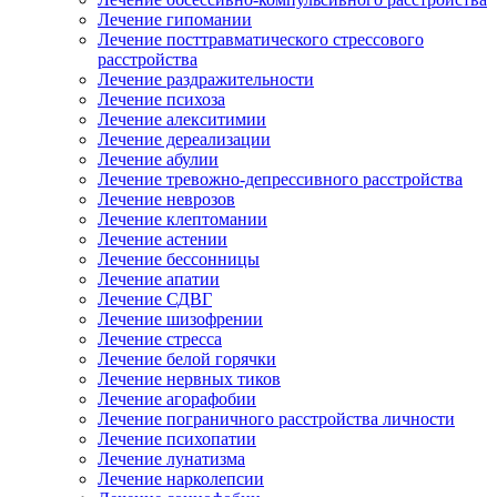
Лечение гипомании
Лечение посттравматического стрессового
расстройства
Лечение раздражительности
Лечение психоза
Лечение алекситимии
Лечение дереализации
Лечение абулии
Лечение тревожно-депрессивного расстройства
Лечение неврозов
Лечение клептомании
Лечение астении
Лечение бессонницы
Лечение апатии
Лечение СДВГ
Лечение шизофрении
Лечение стресса
Лечение белой горячки
Лечение нервных тиков
Лечение агорафобии
Лечение пограничного расстройства личности
Лечение психопатии
Лечение лунатизма
Лечение нарколепсии