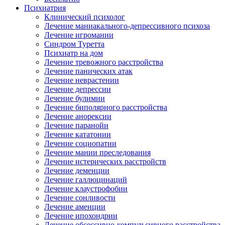
Психиатрия
Клинический психолог
Лечение маниакального-депрессивного психоза
Лечение игромании
Синдром Туретта
Психиатр на дом
Лечение тревожного расстройства
Лечение панических атак
Лечение неврастении
Лечение депрессии
Лечение булимии
Лечение биполярного расстройства
Лечение анорексии
Лечение паранойи
Лечение кататонии
Лечение социопатии
Лечение мании преследования
Лечение истерических расстройств
Лечение деменции
Лечение галлюцинаций
Лечение клаустрофобии
Лечение сонливости
Лечение аменции
Лечение ипохондрии
Лечение обсессивно-компульсивного расстройства