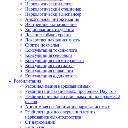
Наркологический центр
Наркологический стационар
Наркологический диспансер
Алкогольная интоксикация
Экстренное вытрезвление
Кодирование от курения
Лечение табакокурения
Лекарственная зависимость
Снятие похмелья
Консультация токсиколога
Консультация сексолога
Консультация психотерапевта
Консультация психиатра
Консультация нарколога
Консультация аддиклотога
Реабилитация
Ресоциализация наркозависимых
Реабилитация зависимых: программа Day Top
Реабилитация наркозависимых по программе 12
шагов
Анонимная реабилитация наркозависимых
Реабилитация несовершеннолетних
наркозависимых-подростков
От наркомании
Бесплатно