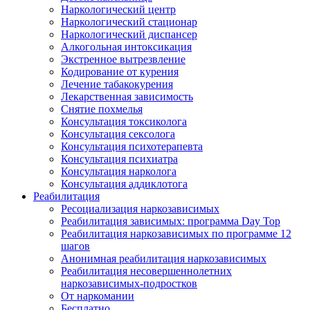
Наркологический центр
Наркологический стационар
Наркологический диспансер
Алкогольная интоксикация
Экстренное вытрезвление
Кодирование от курения
Лечение табакокурения
Лекарственная зависимость
Снятие похмелья
Консультация токсиколога
Консультация сексолога
Консультация психотерапевта
Консультация психиатра
Консультация нарколога
Консультация аддиклотога
Реабилитация
Ресоциализация наркозависимых
Реабилитация зависимых: программа Day Top
Реабилитация наркозависимых по программе 12
шагов
Анонимная реабилитация наркозависимых
Реабилитация несовершеннолетних
наркозависимых-подростков
От наркомании
Бесплатно