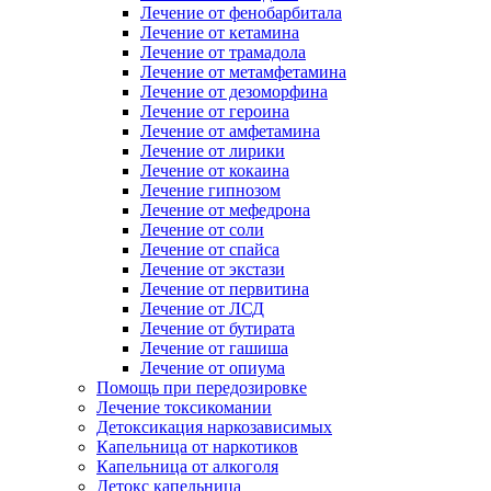
Лечение от фенобарбитала
Лечение от кетамина
Лечение от трамадола
Лечение от метамфетамина
Лечение от дезоморфина
Лечение от героина
Лечение от амфетамина
Лечение от лирики
Лечение от кокаина
Лечение гипнозом
Лечение от мефедрона
Лечение от соли
Лечение от спайса
Лечение от экстази
Лечение от первитина
Лечение от ЛСД
Лечение от бутирата
Лечение от гашиша
Лечение от опиума
Помощь при передозировке
Лечение токсикомании
Детоксикация наркозависимых
Капельница от наркотиков
Капельница от алкоголя
Детокс капельница