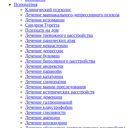
Психиатрия
Клинический психолог
Лечение маниакального-депрессивного психоза
Лечение игромании
Синдром Туретта
Психиатр на дом
Лечение тревожного расстройства
Лечение панических атак
Лечение неврастении
Лечение депрессии
Лечение булимии
Лечение биполярного расстройства
Лечение анорексии
Лечение паранойи
Лечение кататонии
Лечение социопатии
Лечение мании преследования
Лечение истерических расстройств
Лечение деменции
Лечение галлюцинаций
Лечение клаустрофобии
Лечение сонливости
Лечение аменции
Лечение ипохондрии
Лечение обсессивно-компульсивного расстройства