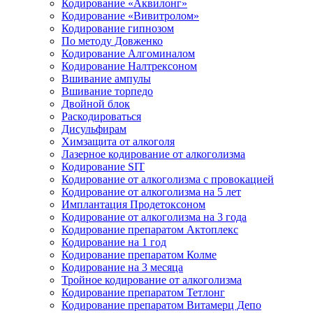
Кодирование «Аквилонг»
Кодирование «Вивитролом»
Кодирование гипнозом
По методу Довженко
Кодирование Алгоминалом
Кодирование Налтрексоном
Вшивание ампулы
Вшивание торпедо
Двойной блок
Раскодироваться
Дисульфирам
Химзащита от алкоголя
Лазерное кодирование от алкоголизма
Кодирование SIT
Кодирование от алкоголизма с провокацией
Кодирование от алкоголизма на 5 лет
Имплантация Продетоксоном
Кодирование от алкоголизма на 3 года
Кодирование препаратом Актоплекс
Кодирование на 1 год
Кодирование препаратом Колме
Кодирование на 3 месяца
Тройное кодирование от алкоголизма
Кодирование препаратом Тетлонг
Кодирование препаратом Витамерц Депо