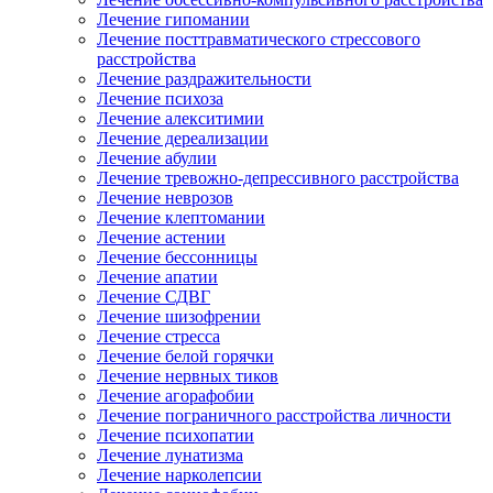
Лечение гипомании
Лечение посттравматического стрессового
расстройства
Лечение раздражительности
Лечение психоза
Лечение алекситимии
Лечение дереализации
Лечение абулии
Лечение тревожно-депрессивного расстройства
Лечение неврозов
Лечение клептомании
Лечение астении
Лечение бессонницы
Лечение апатии
Лечение СДВГ
Лечение шизофрении
Лечение стресса
Лечение белой горячки
Лечение нервных тиков
Лечение агорафобии
Лечение пограничного расстройства личности
Лечение психопатии
Лечение лунатизма
Лечение нарколепсии