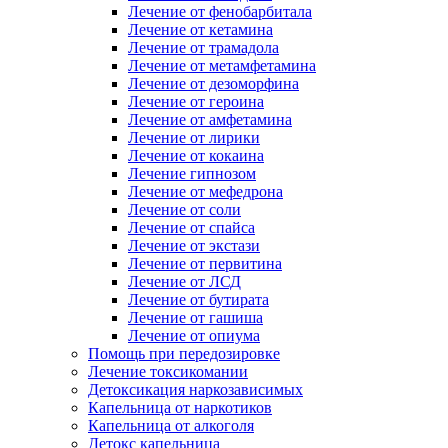
Лечение от фенобарбитала
Лечение от кетамина
Лечение от трамадола
Лечение от метамфетамина
Лечение от дезоморфина
Лечение от героина
Лечение от амфетамина
Лечение от лирики
Лечение от кокаина
Лечение гипнозом
Лечение от мефедрона
Лечение от соли
Лечение от спайса
Лечение от экстази
Лечение от первитина
Лечение от ЛСД
Лечение от бутирата
Лечение от гашиша
Лечение от опиума
Помощь при передозировке
Лечение токсикомании
Детоксикация наркозависимых
Капельница от наркотиков
Капельница от алкоголя
Детокс капельница