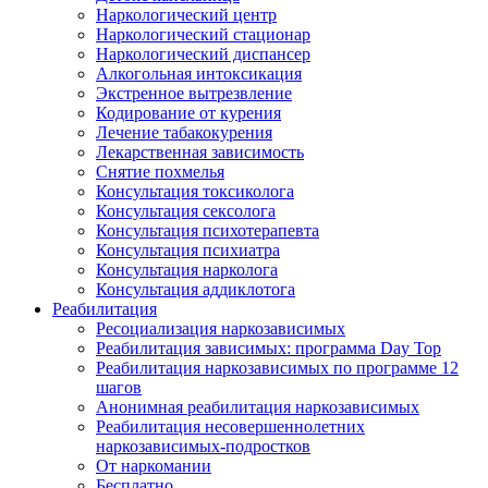
Наркологический центр
Наркологический стационар
Наркологический диспансер
Алкогольная интоксикация
Экстренное вытрезвление
Кодирование от курения
Лечение табакокурения
Лекарственная зависимость
Снятие похмелья
Консультация токсиколога
Консультация сексолога
Консультация психотерапевта
Консультация психиатра
Консультация нарколога
Консультация аддиклотога
Реабилитация
Ресоциализация наркозависимых
Реабилитация зависимых: программа Day Top
Реабилитация наркозависимых по программе 12
шагов
Анонимная реабилитация наркозависимых
Реабилитация несовершеннолетних
наркозависимых-подростков
От наркомании
Бесплатно