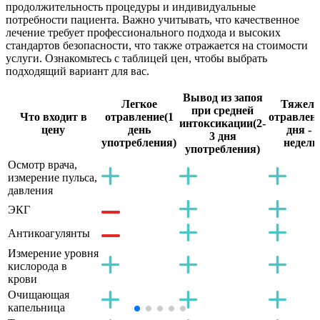
продолжительность процедуры и индивидуальные
потребности пациента. Важно учитывать, что качественное
лечение требует профессионального подхода и высоких
стандартов безопасности, что также отражается на стоимости
услуги. Ознакомьтесь с таблицей цен, чтобы выбрать
подходящий вариант для вас.
Вывод из запоя
Легкое
Тяжело
при средней
Что входит в
отравление
(1
отравлен
интоксикации
(2-
цену
день
дня - 2
3 дня
употребления)
недели
употребления)
Осмотр врача,
измерение пульса,
давления
ЭКГ
Антикоагулянты
Измерение уровня
кислорода в
крови
Очищающая
капельница