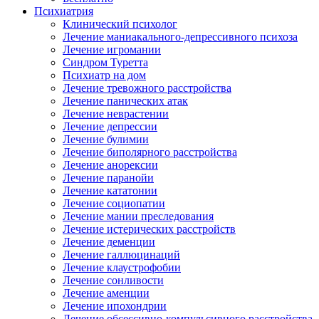
Психиатрия
Клинический психолог
Лечение маниакального-депрессивного психоза
Лечение игромании
Синдром Туретта
Психиатр на дом
Лечение тревожного расстройства
Лечение панических атак
Лечение неврастении
Лечение депрессии
Лечение булимии
Лечение биполярного расстройства
Лечение анорексии
Лечение паранойи
Лечение кататонии
Лечение социопатии
Лечение мании преследования
Лечение истерических расстройств
Лечение деменции
Лечение галлюцинаций
Лечение клаустрофобии
Лечение сонливости
Лечение аменции
Лечение ипохондрии
Лечение обсессивно-компульсивного расстройства