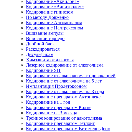
Кодирование «Аквилонг»
Кодирование «Вивитролом»
Кодирование гипнозом
По методу Довженко
Кодирование Алгоминалом
Кодирование Налтрексоном
Вшивание ампулы
Вшивание торпедо
Двойной блок
Раскодироваться
Дисульфирам
Химзащита от алкоголя
Лазерное кодирование от алкоголизма
Кодирование SIT
Кодирование от алкоголизма с провокацией
Кодирование от алкоголизма на 5 лет
Имплантация Продетоксоном
Кодирование от алкоголизма на 3 года
Кодирование препаратом Актоплекс
Кодирование на 1 год
Кодирование препаратом Колме
Кодирование на 3 месяца
Тройное кодирование от алкоголизма
Кодирование препаратом Тетлонг
Кодирование препаратом Витамерц Депо