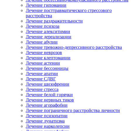
Лечение гипомании
Лечение посттравматического стрессового
расстройства
Лечение раздражительности
Лечение психоза
Лечение алекситимии
Лечение дереализации
Лечение абулии
Лечение тревожно-депрессивного расстройства
Лечение неврозов
Лечение клептомании
Лечение астении
Лечение бессонницы
Лечение апатии
Лечение СДВГ
Лечение шизофрении
Лечение стресса
Лечение белой горячки
Лечение нервных тиков
Лечение агорафобии
Лечение пограничного расстройства личности
Лечение психопатии
Лечение лунатизма
Лечение нарколепсии