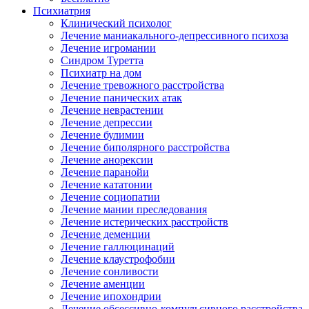
Психиатрия
Клинический психолог
Лечение маниакального-депрессивного психоза
Лечение игромании
Синдром Туретта
Психиатр на дом
Лечение тревожного расстройства
Лечение панических атак
Лечение неврастении
Лечение депрессии
Лечение булимии
Лечение биполярного расстройства
Лечение анорексии
Лечение паранойи
Лечение кататонии
Лечение социопатии
Лечение мании преследования
Лечение истерических расстройств
Лечение деменции
Лечение галлюцинаций
Лечение клаустрофобии
Лечение сонливости
Лечение аменции
Лечение ипохондрии
Лечение обсессивно-компульсивного расстройства