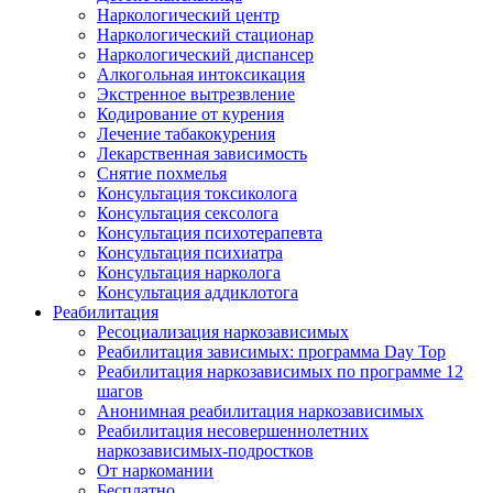
Наркологический центр
Наркологический стационар
Наркологический диспансер
Алкогольная интоксикация
Экстренное вытрезвление
Кодирование от курения
Лечение табакокурения
Лекарственная зависимость
Снятие похмелья
Консультация токсиколога
Консультация сексолога
Консультация психотерапевта
Консультация психиатра
Консультация нарколога
Консультация аддиклотога
Реабилитация
Ресоциализация наркозависимых
Реабилитация зависимых: программа Day Top
Реабилитация наркозависимых по программе 12
шагов
Анонимная реабилитация наркозависимых
Реабилитация несовершеннолетних
наркозависимых-подростков
От наркомании
Бесплатно