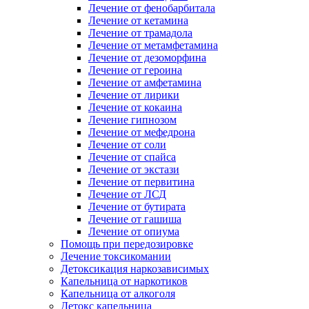
Лечение от фенобарбитала
Лечение от кетамина
Лечение от трамадола
Лечение от метамфетамина
Лечение от дезоморфина
Лечение от героина
Лечение от амфетамина
Лечение от лирики
Лечение от кокаина
Лечение гипнозом
Лечение от мефедрона
Лечение от соли
Лечение от спайса
Лечение от экстази
Лечение от первитина
Лечение от ЛСД
Лечение от бутирата
Лечение от гашиша
Лечение от опиума
Помощь при передозировке
Лечение токсикомании
Детоксикация наркозависимых
Капельница от наркотиков
Капельница от алкоголя
Детокс капельница