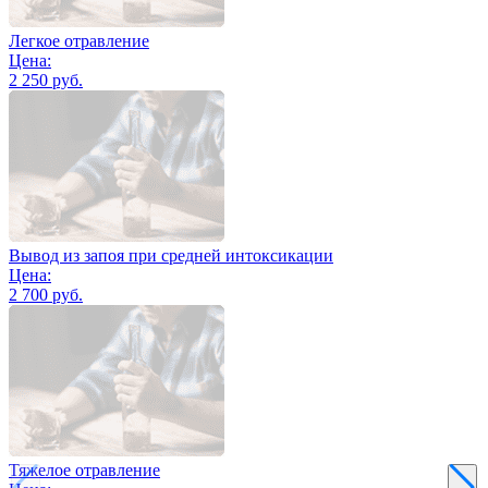
Легкое отравление
Цена:
2 250 руб.
Вывод из запоя при средней интоксикации
Цена:
2 700 руб.
Тяжелое отравление