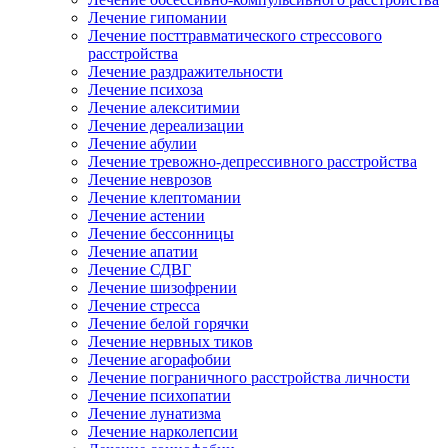
Лечение гипомании
Лечение посттравматического стрессового
расстройства
Лечение раздражительности
Лечение психоза
Лечение алекситимии
Лечение дереализации
Лечение абулии
Лечение тревожно-депрессивного расстройства
Лечение неврозов
Лечение клептомании
Лечение астении
Лечение бессонницы
Лечение апатии
Лечение СДВГ
Лечение шизофрении
Лечение стресса
Лечение белой горячки
Лечение нервных тиков
Лечение агорафобии
Лечение пограничного расстройства личности
Лечение психопатии
Лечение лунатизма
Лечение нарколепсии