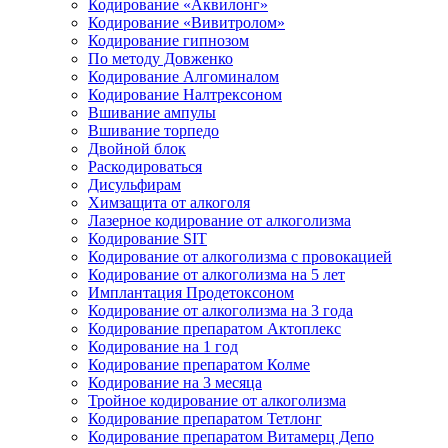
Кодирование «Аквилонг»
Кодирование «Вивитролом»
Кодирование гипнозом
По методу Довженко
Кодирование Алгоминалом
Кодирование Налтрексоном
Вшивание ампулы
Вшивание торпедо
Двойной блок
Раскодироваться
Дисульфирам
Химзащита от алкоголя
Лазерное кодирование от алкоголизма
Кодирование SIT
Кодирование от алкоголизма с провокацией
Кодирование от алкоголизма на 5 лет
Имплантация Продетоксоном
Кодирование от алкоголизма на 3 года
Кодирование препаратом Актоплекс
Кодирование на 1 год
Кодирование препаратом Колме
Кодирование на 3 месяца
Тройное кодирование от алкоголизма
Кодирование препаратом Тетлонг
Кодирование препаратом Витамерц Депо