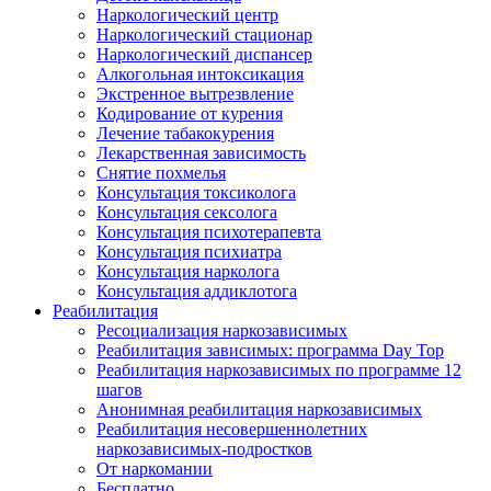
Наркологический центр
Наркологический стационар
Наркологический диспансер
Алкогольная интоксикация
Экстренное вытрезвление
Кодирование от курения
Лечение табакокурения
Лекарственная зависимость
Снятие похмелья
Консультация токсиколога
Консультация сексолога
Консультация психотерапевта
Консультация психиатра
Консультация нарколога
Консультация аддиклотога
Реабилитация
Ресоциализация наркозависимых
Реабилитация зависимых: программа Day Top
Реабилитация наркозависимых по программе 12
шагов
Анонимная реабилитация наркозависимых
Реабилитация несовершеннолетних
наркозависимых-подростков
От наркомании
Бесплатно