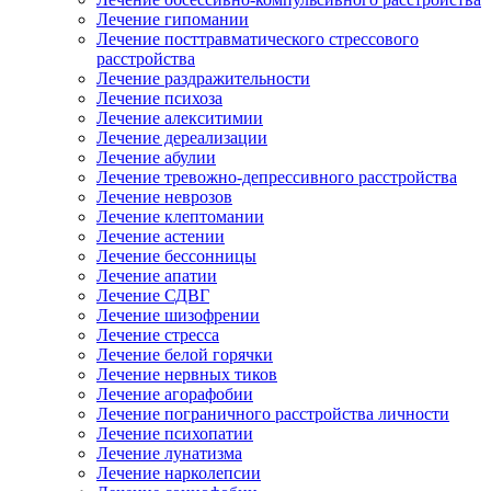
Лечение гипомании
Лечение посттравматического стрессового
расстройства
Лечение раздражительности
Лечение психоза
Лечение алекситимии
Лечение дереализации
Лечение абулии
Лечение тревожно-депрессивного расстройства
Лечение неврозов
Лечение клептомании
Лечение астении
Лечение бессонницы
Лечение апатии
Лечение СДВГ
Лечение шизофрении
Лечение стресса
Лечение белой горячки
Лечение нервных тиков
Лечение агорафобии
Лечение пограничного расстройства личности
Лечение психопатии
Лечение лунатизма
Лечение нарколепсии