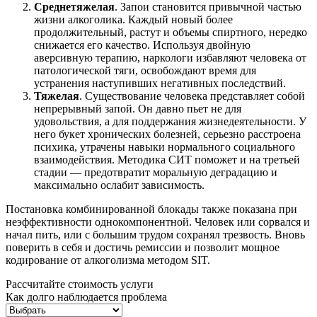
Среднетяжелая
. Запои становится привычной частью
жизни алкоголика. Каждый новый более
продолжительный, растут и объемы спиртного, нередко
снижается его качество. Используя двойную
аверсивную терапию, наркологи избавляют человека от
патологической тяги, освобождают время для
устранения наступивших негативных последствий.
Тяжелая
. Существование человека представляет собой
непрерывный запой. Он давно пьет не для
удовольствия, а для поддержания жизнедеятельности. У
него букет хронических болезней, серьезно расстроена
психика, утрачены навыки нормального социального
взаимодействия. Методика СИТ поможет и на третьей
стадии — предотвратит моральную деградацию и
максимально ослабит зависимость.
Постановка комбинированной блокады также показана при
неэффективности однокомпонентной. Человек или сорвался и
начал пить, или с большим трудом сохранял трезвость. Вновь
поверить в себя и достичь ремиссии и позволит мощное
кодирование от алкоголизма методом SIT.
Рассчитайте стоимость услуги
Как долго наблюдается проблема