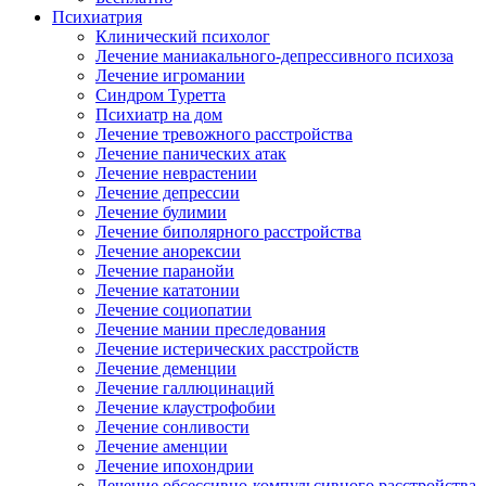
Психиатрия
Клинический психолог
Лечение маниакального-депрессивного психоза
Лечение игромании
Синдром Туретта
Психиатр на дом
Лечение тревожного расстройства
Лечение панических атак
Лечение неврастении
Лечение депрессии
Лечение булимии
Лечение биполярного расстройства
Лечение анорексии
Лечение паранойи
Лечение кататонии
Лечение социопатии
Лечение мании преследования
Лечение истерических расстройств
Лечение деменции
Лечение галлюцинаций
Лечение клаустрофобии
Лечение сонливости
Лечение аменции
Лечение ипохондрии
Лечение обсессивно-компульсивного расстройства