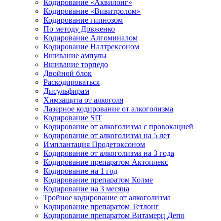
Кодирование «Аквилонг»
Кодирование «Вивитролом»
Кодирование гипнозом
По методу Довженко
Кодирование Алгоминалом
Кодирование Налтрексоном
Вшивание ампулы
Вшивание торпедо
Двойной блок
Раскодироваться
Дисульфирам
Химзащита от алкоголя
Лазерное кодирование от алкоголизма
Кодирование SIT
Кодирование от алкоголизма с провокацией
Кодирование от алкоголизма на 5 лет
Имплантация Продетоксоном
Кодирование от алкоголизма на 3 года
Кодирование препаратом Актоплекс
Кодирование на 1 год
Кодирование препаратом Колме
Кодирование на 3 месяца
Тройное кодирование от алкоголизма
Кодирование препаратом Тетлонг
Кодирование препаратом Витамерц Депо