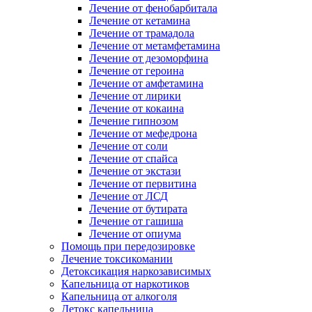
Лечение от фенобарбитала
Лечение от кетамина
Лечение от трамадола
Лечение от метамфетамина
Лечение от дезоморфина
Лечение от героина
Лечение от амфетамина
Лечение от лирики
Лечение от кокаина
Лечение гипнозом
Лечение от мефедрона
Лечение от соли
Лечение от спайса
Лечение от экстази
Лечение от первитина
Лечение от ЛСД
Лечение от бутирата
Лечение от гашиша
Лечение от опиума
Помощь при передозировке
Лечение токсикомании
Детоксикация наркозависимых
Капельница от наркотиков
Капельница от алкоголя
Детокс капельница