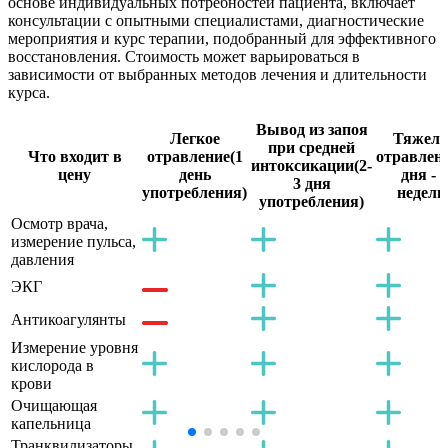
основе индивидуальных потребностей пациента, включает
консультации с опытными специалистами, диагностические
мероприятия и курс терапии, подобранный для эффективного
восстановления. Стоимость может варьироваться в
зависимости от выбранных методов лечения и длительности
курса.
Вывод из запоя
Легкое
Тяжело
при средней
Что входит в
отравление
(1
отравлен
интоксикации
(2-
цену
день
дня - 2
3 дня
употребления)
недели
употребления)
Осмотр врача,
измерение пульса,
давления
ЭКГ
Антикоагулянты
Измерение уровня
кислорода в
крови
Очищающая
капельница
Транквилизаторы,