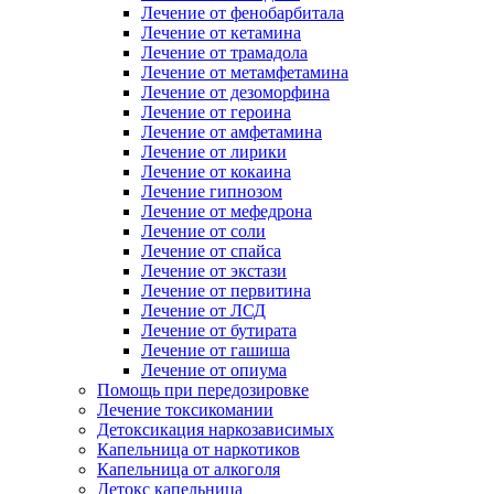
Лечение от фенобарбитала
Лечение от кетамина
Лечение от трамадола
Лечение от метамфетамина
Лечение от дезоморфина
Лечение от героина
Лечение от амфетамина
Лечение от лирики
Лечение от кокаина
Лечение гипнозом
Лечение от мефедрона
Лечение от соли
Лечение от спайса
Лечение от экстази
Лечение от первитина
Лечение от ЛСД
Лечение от бутирата
Лечение от гашиша
Лечение от опиума
Помощь при передозировке
Лечение токсикомании
Детоксикация наркозависимых
Капельница от наркотиков
Капельница от алкоголя
Детокс капельница