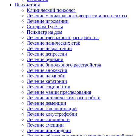
Психиатрия
Клинический психолог
Лечение маниакального-депрессивного психоза
Лечение игромании
Синдром Туретта
Психиатр на дом
Лечение тревожного расстройства
Лечение панических атак
Лечение неврастении
Лечение депрессии
Лечение булимии
Лечение биполярного расстройства
Лечение анорексии
Лечение паранойи
Лечение кататонии
Лечение социопатии
Лечение мании преследования
Лечение истерических расстройств
Лечение деменции
Лечение галлюцинаций
Лечение клаустрофобии
Лечение сонливости
Лечение аменции
Лечение ипохондрии
Лечение обсессивно-компульсивного расстройства