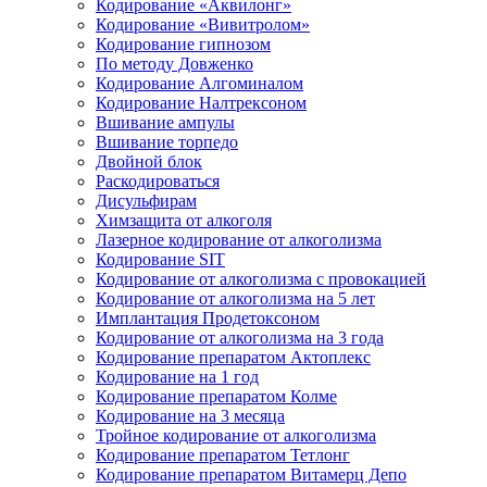
Кодирование «Аквилонг»
Кодирование «Вивитролом»
Кодирование гипнозом
По методу Довженко
Кодирование Алгоминалом
Кодирование Налтрексоном
Вшивание ампулы
Вшивание торпедо
Двойной блок
Раскодироваться
Дисульфирам
Химзащита от алкоголя
Лазерное кодирование от алкоголизма
Кодирование SIT
Кодирование от алкоголизма с провокацией
Кодирование от алкоголизма на 5 лет
Имплантация Продетоксоном
Кодирование от алкоголизма на 3 года
Кодирование препаратом Актоплекс
Кодирование на 1 год
Кодирование препаратом Колме
Кодирование на 3 месяца
Тройное кодирование от алкоголизма
Кодирование препаратом Тетлонг
Кодирование препаратом Витамерц Депо