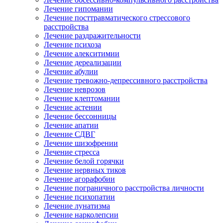
Лечение гипомании
Лечение посттравматического стрессового
расстройства
Лечение раздражительности
Лечение психоза
Лечение алекситимии
Лечение дереализации
Лечение абулии
Лечение тревожно-депрессивного расстройства
Лечение неврозов
Лечение клептомании
Лечение астении
Лечение бессонницы
Лечение апатии
Лечение СДВГ
Лечение шизофрении
Лечение стресса
Лечение белой горячки
Лечение нервных тиков
Лечение агорафобии
Лечение пограничного расстройства личности
Лечение психопатии
Лечение лунатизма
Лечение нарколепсии