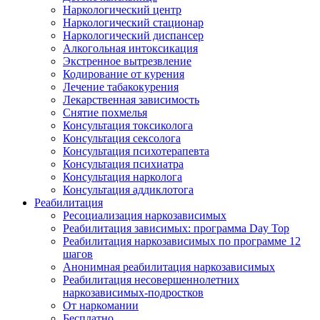
Наркологический центр
Наркологический стационар
Наркологический диспансер
Алкогольная интоксикация
Экстренное вытрезвление
Кодирование от курения
Лечение табакокурения
Лекарственная зависимость
Снятие похмелья
Консультация токсиколога
Консультация сексолога
Консультация психотерапевта
Консультация психиатра
Консультация нарколога
Консультация аддиклотога
Реабилитация
Ресоциализация наркозависимых
Реабилитация зависимых: программа Day Top
Реабилитация наркозависимых по программе 12
шагов
Анонимная реабилитация наркозависимых
Реабилитация несовершеннолетних
наркозависимых-подростков
От наркомании
Бесплатно