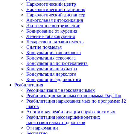
Наркологический центр
Наркологический стационар
Наркологический диспансер
Алкогольная интоксикация
Экстренное вытрезвление
Кодирование от курения
Лечение табакокурения
Лекарственная зависимость
Снятие похмелья
Консультация токсиколога
Консультация сексолога
Консультация психотерапевта
Консультация психиатра
Консультация нарколога
Консультация аддиклотога
Реабилитация
Ресоциализация наркозависимых
Реабилитация зависимых: программа Day Top
Реабилитация наркозависимых по программе 12
шагов
Анонимная реабилитация наркозависимых
Реабилитация несовершеннолетних
наркозависимых-подростков
От наркомании
Бесплатно