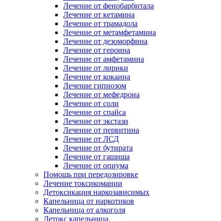
Лечение от фенобарбитала
Лечение от кетамина
Лечение от трамадола
Лечение от метамфетамина
Лечение от дезоморфина
Лечение от героина
Лечение от амфетамина
Лечение от лирики
Лечение от кокаина
Лечение гипнозом
Лечение от мефедрона
Лечение от соли
Лечение от спайса
Лечение от экстази
Лечение от первитина
Лечение от ЛСД
Лечение от бутирата
Лечение от гашиша
Лечение от опиума
Помощь при передозировке
Лечение токсикомании
Детоксикация наркозависимых
Капельница от наркотиков
Капельница от алкоголя
Детокс капельница