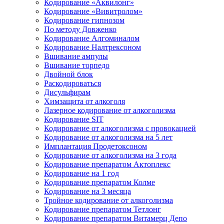
Кодирование «Аквилонг»
Кодирование «Вивитролом»
Кодирование гипнозом
По методу Довженко
Кодирование Алгоминалом
Кодирование Налтрексоном
Вшивание ампулы
Вшивание торпедо
Двойной блок
Раскодироваться
Дисульфирам
Химзащита от алкоголя
Лазерное кодирование от алкоголизма
Кодирование SIT
Кодирование от алкоголизма с провокацией
Кодирование от алкоголизма на 5 лет
Имплантация Продетоксоном
Кодирование от алкоголизма на 3 года
Кодирование препаратом Актоплекс
Кодирование на 1 год
Кодирование препаратом Колме
Кодирование на 3 месяца
Тройное кодирование от алкоголизма
Кодирование препаратом Тетлонг
Кодирование препаратом Витамерц Депо