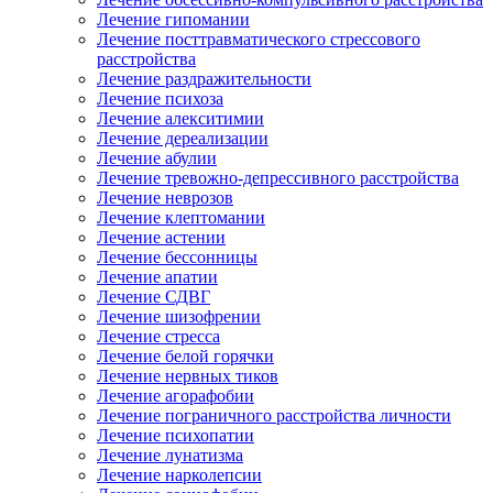
Лечение гипомании
Лечение посттравматического стрессового
расстройства
Лечение раздражительности
Лечение психоза
Лечение алекситимии
Лечение дереализации
Лечение абулии
Лечение тревожно-депрессивного расстройства
Лечение неврозов
Лечение клептомании
Лечение астении
Лечение бессонницы
Лечение апатии
Лечение СДВГ
Лечение шизофрении
Лечение стресса
Лечение белой горячки
Лечение нервных тиков
Лечение агорафобии
Лечение пограничного расстройства личности
Лечение психопатии
Лечение лунатизма
Лечение нарколепсии