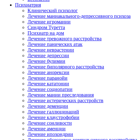
Психиатрия
Клинический психолог
Лечение маниакального-депрессивного психоза
Лечение игромании
Синдром Туретта
Психиатр на дом
Лечение тревожного расстройства
Лечение панических атак
Лечение неврастении
Лечение депрессии
Лечение булимии
Лечение биполярного расстройства
Лечение анорексии
Лечение паранойи
Лечение кататонии
Лечение социопатии
Лечение мании преследования
Лечение истерических расстройств
Лечение деменции
Лечение галлюцинаций
Лечение клаустрофобии
Лечение сонливости
Лечение аменции
Лечение ипохондрии
Лечение обсессивно-компульсивного расстройства