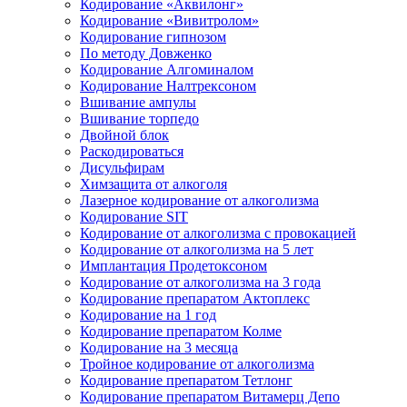
Кодирование «Аквилонг»
Кодирование «Вивитролом»
Кодирование гипнозом
По методу Довженко
Кодирование Алгоминалом
Кодирование Налтрексоном
Вшивание ампулы
Вшивание торпедо
Двойной блок
Раскодироваться
Дисульфирам
Химзащита от алкоголя
Лазерное кодирование от алкоголизма
Кодирование SIT
Кодирование от алкоголизма с провокацией
Кодирование от алкоголизма на 5 лет
Имплантация Продетоксоном
Кодирование от алкоголизма на 3 года
Кодирование препаратом Актоплекс
Кодирование на 1 год
Кодирование препаратом Колме
Кодирование на 3 месяца
Тройное кодирование от алкоголизма
Кодирование препаратом Тетлонг
Кодирование препаратом Витамерц Депо