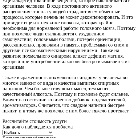
Ацетальдегид токсичное вещество, которое накапливается в
организме человека. В ходе постоянного активного
расщепления этанола у людей страдают всем обменные
процессы, которые печень не может декомпенсировать. И это
приводит еще и к нехватке глюкозы, которая крайне
необходима для нормальной работы головного мозга. Поэтому
при похмелье люди сталкиваются с ухудшением
самочувствия, головными болями, потерей ориентации,
рассеянностью, провалами в память, проблемами со сном и
другими психосоматическими нарушениями. Также на
развитие похмельного синдрома влияет дефицит магния,
который при употреблении алкоголя быстро вымывается из
организма.
Также выраженность похмельного синдрома у человека во
многом зависит от вида и качества выпитых спиртных
напитков. Чем больше сивушных масел, тем менее
качественный алкоголь. Поэтому и похмелье будет сильнее.
Влияет на состояние количество добавок, подсластителей,
ароматизаторов. Считается, что сладкие напитки быстрее
пьянят, и к тому же похмелье с ним более тяжело протекает.
Рассчитайте стоимость услуги
Как долго наблюдается проблема