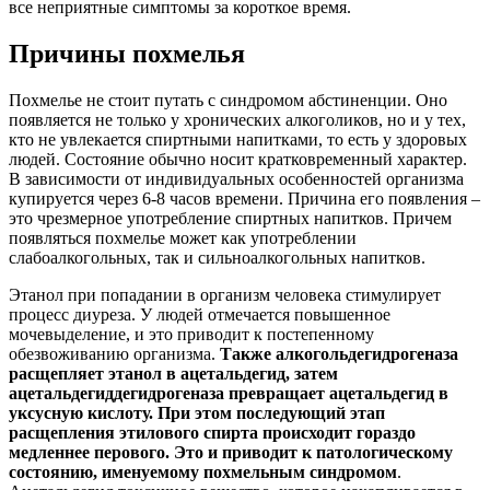
все неприятные симптомы за короткое время.
Причины похмелья
Похмелье не стоит путать с синдромом абстиненции. Оно
появляется не только у хронических алкоголиков, но и у тех,
кто не увлекается спиртными напитками, то есть у здоровых
людей. Состояние обычно носит кратковременный характер.
В зависимости от индивидуальных особенностей организма
купируется через 6-8 часов времени. Причина его появления –
это чрезмерное употребление спиртных напитков. Причем
появляться похмелье может как употреблении
слабоалкогольных, так и сильноалкогольных напитков.
Этанол при попадании в организм человека стимулирует
процесс диуреза. У людей отмечается повышенное
мочевыделение, и это приводит к постепенному
обезвоживанию организма.
Также алкогольдегидрогеназа
расщепляет этанол в ацетальдегид, затем
ацетальдегиддегидрогеназа превращает ацетальдегид в
уксусную кислоту. При этом последующий этап
расщепления этилового спирта происходит гораздо
медленнее перового. Это и приводит к патологическому
состоянию, именуемому похмельным синдромом
.