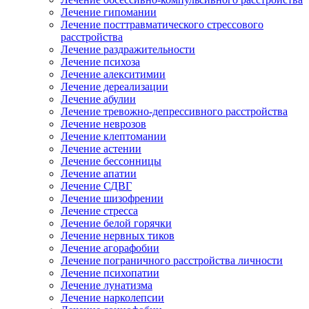
Лечение гипомании
Лечение посттравматического стрессового
расстройства
Лечение раздражительности
Лечение психоза
Лечение алекситимии
Лечение дереализации
Лечение абулии
Лечение тревожно-депрессивного расстройства
Лечение неврозов
Лечение клептомании
Лечение астении
Лечение бессонницы
Лечение апатии
Лечение СДВГ
Лечение шизофрении
Лечение стресса
Лечение белой горячки
Лечение нервных тиков
Лечение агорафобии
Лечение пограничного расстройства личности
Лечение психопатии
Лечение лунатизма
Лечение нарколепсии