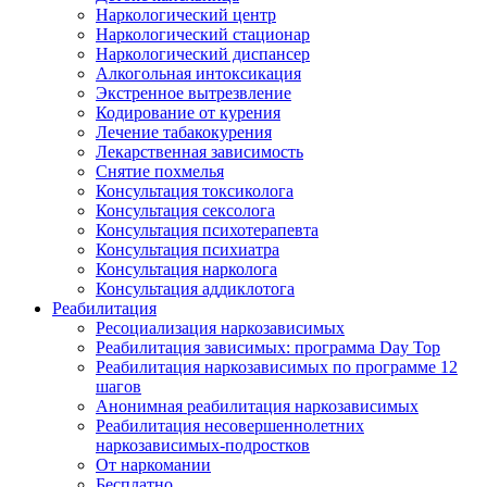
Наркологический центр
Наркологический стационар
Наркологический диспансер
Алкогольная интоксикация
Экстренное вытрезвление
Кодирование от курения
Лечение табакокурения
Лекарственная зависимость
Снятие похмелья
Консультация токсиколога
Консультация сексолога
Консультация психотерапевта
Консультация психиатра
Консультация нарколога
Консультация аддиклотога
Реабилитация
Ресоциализация наркозависимых
Реабилитация зависимых: программа Day Top
Реабилитация наркозависимых по программе 12
шагов
Анонимная реабилитация наркозависимых
Реабилитация несовершеннолетних
наркозависимых-подростков
От наркомании
Бесплатно