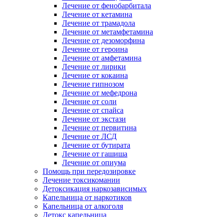
Лечение от фенобарбитала
Лечение от кетамина
Лечение от трамадола
Лечение от метамфетамина
Лечение от дезоморфина
Лечение от героина
Лечение от амфетамина
Лечение от лирики
Лечение от кокаина
Лечение гипнозом
Лечение от мефедрона
Лечение от соли
Лечение от спайса
Лечение от экстази
Лечение от первитина
Лечение от ЛСД
Лечение от бутирата
Лечение от гашиша
Лечение от опиума
Помощь при передозировке
Лечение токсикомании
Детоксикация наркозависимых
Капельница от наркотиков
Капельница от алкоголя
Детокс капельница