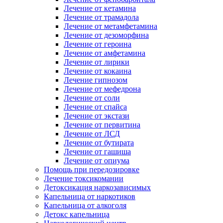
Лечение от кетамина
Лечение от трамадола
Лечение от метамфетамина
Лечение от дезоморфина
Лечение от героина
Лечение от амфетамина
Лечение от лирики
Лечение от кокаина
Лечение гипнозом
Лечение от мефедрона
Лечение от соли
Лечение от спайса
Лечение от экстази
Лечение от первитина
Лечение от ЛСД
Лечение от бутирата
Лечение от гашиша
Лечение от опиума
Помощь при передозировке
Лечение токсикомании
Детоксикация наркозависимых
Капельница от наркотиков
Капельница от алкоголя
Детокс капельница