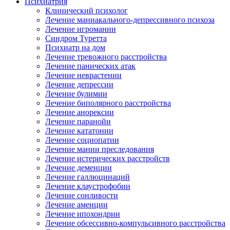
Психиатрия
Клинический психолог
Лечение маниакального-депрессивного психоза
Лечение игромании
Синдром Туретта
Психиатр на дом
Лечение тревожного расстройства
Лечение панических атак
Лечение неврастении
Лечение депрессии
Лечение булимии
Лечение биполярного расстройства
Лечение анорексии
Лечение паранойи
Лечение кататонии
Лечение социопатии
Лечение мании преследования
Лечение истерических расстройств
Лечение деменции
Лечение галлюцинаций
Лечение клаустрофобии
Лечение сонливости
Лечение аменции
Лечение ипохондрии
Лечение обсессивно-компульсивного расстройства