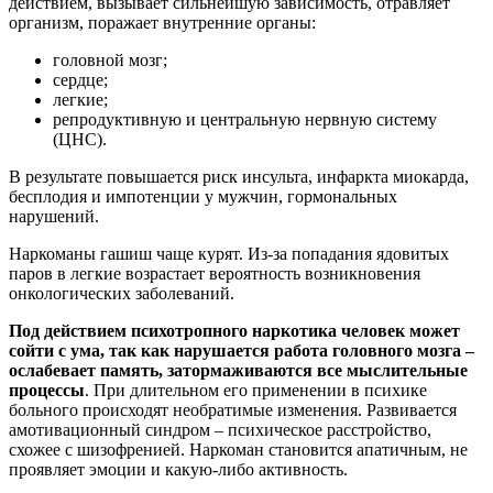
действием, вызывает сильнейшую зависимость, отравляет
организм, поражает внутренние органы:
головной мозг;
сердце;
легкие;
репродуктивную и центральную нервную систему
(ЦНС).
В результате повышается риск инсульта, инфаркта миокарда,
бесплодия и импотенции у мужчин, гормональных
нарушений.
Наркоманы гашиш чаще курят. Из-за попадания ядовитых
паров в легкие возрастает вероятность возникновения
онкологических заболеваний.
Под действием психотропного наркотика человек может
сойти с ума, так как нарушается работа головного мозга –
ослабевает память, затормаживаются все мыслительные
процессы
. При длительном его применении в психике
больного происходят необратимые изменения. Развивается
амотивационный синдром – психическое расстройство,
схожее с шизофренией. Наркоман становится апатичным, не
проявляет эмоции и какую-либо активность.