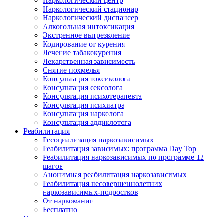
Наркологический центр
Наркологический стационар
Наркологический диспансер
Алкогольная интоксикация
Экстренное вытрезвление
Кодирование от курения
Лечение табакокурения
Лекарственная зависимость
Снятие похмелья
Консультация токсиколога
Консультация сексолога
Консультация психотерапевта
Консультация психиатра
Консультация нарколога
Консультация аддиклотога
Реабилитация
Ресоциализация наркозависимых
Реабилитация зависимых: программа Day Top
Реабилитация наркозависимых по программе 12
шагов
Анонимная реабилитация наркозависимых
Реабилитация несовершеннолетних
наркозависимых-подростков
От наркомании
Бесплатно