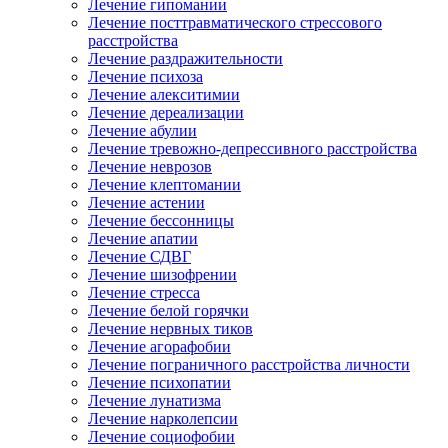
Лечение гипомании
Лечение посттравматического стрессового
расстройства
Лечение раздражительности
Лечение психоза
Лечение алекситимии
Лечение дереализации
Лечение абулии
Лечение тревожно-депрессивного расстройства
Лечение неврозов
Лечение клептомании
Лечение астении
Лечение бессонницы
Лечение апатии
Лечение СДВГ
Лечение шизофрении
Лечение стресса
Лечение белой горячки
Лечение нервных тиков
Лечение агорафобии
Лечение пограничного расстройства личности
Лечение психопатии
Лечение лунатизма
Лечение нарколепсии
Лечение социофобии