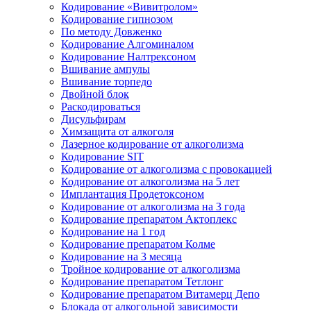
Кодирование «Вивитролом»
Кодирование гипнозом
По методу Довженко
Кодирование Алгоминалом
Кодирование Налтрексоном
Вшивание ампулы
Вшивание торпедо
Двойной блок
Раскодироваться
Дисульфирам
Химзащита от алкоголя
Лазерное кодирование от алкоголизма
Кодирование SIT
Кодирование от алкоголизма с провокацией
Кодирование от алкоголизма на 5 лет
Имплантация Продетоксоном
Кодирование от алкоголизма на 3 года
Кодирование препаратом Актоплекс
Кодирование на 1 год
Кодирование препаратом Колме
Кодирование на 3 месяца
Тройное кодирование от алкоголизма
Кодирование препаратом Тетлонг
Кодирование препаратом Витамерц Депо
Блокада от алкогольной зависимости