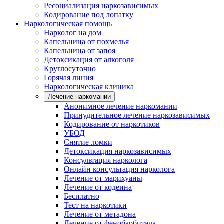
Ресоциализация наркозависимых
Кодирование под лопатку
Наркологическая помощь
Нарколог на дом
Капельница от похмелья
Капельница от запоя
Детоксикация от алкоголя
Круглосуточно
Горячая линия
Наркологическая клиника
Лечение наркомании
Анонимное лечение наркомании
Принудительное лечение наркозависимых
Кодирование от наркотиков
УБОД
Снятие ломки
Детоксикация наркозависимых
Консультация нарколога
Онлайн консультация нарколога
Лечение от марихуаны
Лечение от кодеина
Бесплатно
Тест на наркотики
Лечение от метадона
Лечение от фенобарбитала