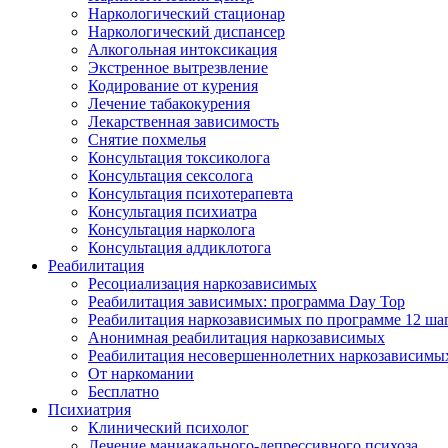
Наркологический стационар
Наркологический диспансер
Алкогольная интоксикация
Экстренное вытрезвление
Кодирование от курения
Лечение табакокурения
Лекарственная зависимость
Снятие похмелья
Консультация токсиколога
Консультация сексолога
Консультация психотерапевта
Консультация психиатра
Консультация нарколога
Консультация аддиклотога
Реабилитация
Ресоциализация наркозависимых
Реабилитация зависимых: программа Day Top
Реабилитация наркозависимых по программе 12 ша
Анонимная реабилитация наркозависимых
Реабилитация несовершеннолетних наркозависимы
От наркомании
Бесплатно
Психиатрия
Клинический психолог
Лечение маниакального-депрессивного психоза