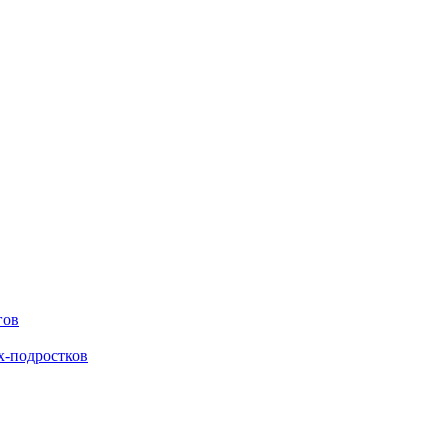
гов
х-подростков