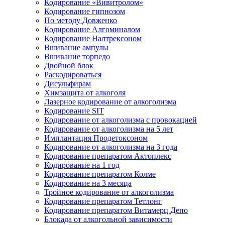
Кодирование «Вивитролом»
Кодирование гипнозом
По методу Довженко
Кодирование Алгоминалом
Кодирование Налтрексоном
Вшивание ампулы
Вшивание торпедо
Двойной блок
Раскодироваться
Дисульфирам
Химзащита от алкоголя
Лазерное кодирование от алкоголизма
Кодирование SIT
Кодирование от алкоголизма с провокацией
Кодирование от алкоголизма на 5 лет
Имплантация Продетоксоном
Кодирование от алкоголизма на 3 года
Кодирование препаратом Актоплекс
Кодирование на 1 год
Кодирование препаратом Колме
Кодирование на 3 месяца
Тройное кодирование от алкоголизма
Кодирование препаратом Тетлонг
Кодирование препаратом Витамерц Депо
Блокада от алкогольной зависимости