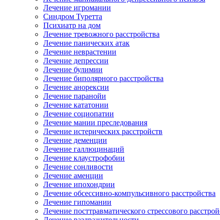
Лечение игромании
Синдром Туретта
Психиатр на дом
Лечение тревожного расстройства
Лечение панических атак
Лечение неврастении
Лечение депрессии
Лечение булимии
Лечение биполярного расстройства
Лечение анорексии
Лечение паранойи
Лечение кататонии
Лечение социопатии
Лечение мании преследования
Лечение истерических расстройств
Лечение деменции
Лечение галлюцинаций
Лечение клаустрофобии
Лечение сонливости
Лечение аменции
Лечение ипохондрии
Лечение обсессивно-компульсивного расстройства
Лечение гипомании
Лечение посттравматического стрессового расстрой
Лечение раздражительности