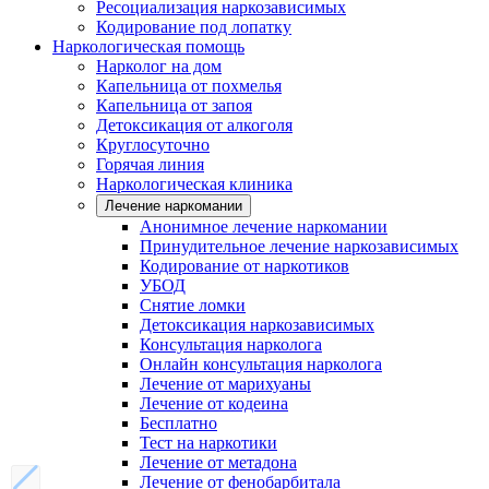
Ресоциализация наркозависимых
Кодирование под лопатку
Наркологическая помощь
Нарколог на дом
Капельница от похмелья
Капельница от запоя
Детоксикация от алкоголя
Круглосуточно
Горячая линия
Наркологическая клиника
Лечение наркомании
Анонимное лечение наркомании
Принудительное лечение наркозависимых
Кодирование от наркотиков
УБОД
Снятие ломки
Детоксикация наркозависимых
Консультация нарколога
Онлайн консультация нарколога
Лечение от марихуаны
Лечение от кодеина
Бесплатно
Тест на наркотики
Лечение от метадона
Лечение от фенобарбитала