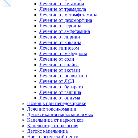
Лечение от кетамина
Лечение от трамадола
Лечение от метамфетамина
Лечение от дезоморфина
Лечение от героина
Лечение от амфетамина
Лечение от лирики
Лечение от кокаина
Лечение гипнозом
Лечение от мефедрона
Лечение от соли
Лечение от спайса
Лечение от экстази
Лечение от первитина
Лечение от ЛСД
Лечение от бутирата
Лечение от гашиша
Лечение от опиума
Помощь при передозировке
Лечение токсикомании
Детоксикация наркозависимых
Капельница от наркотиков
Капельница от алкоголя
Детокс капельница
Наркологический центр