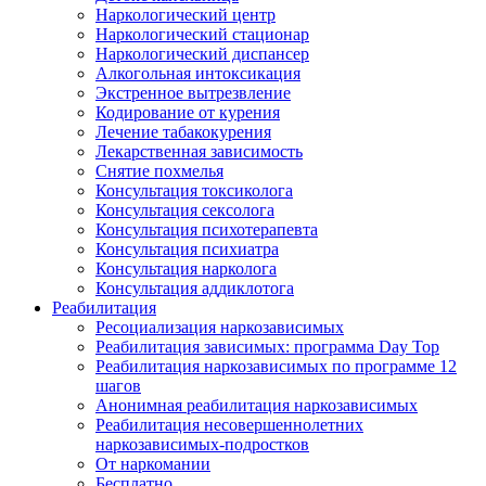
Наркологический центр
Наркологический стационар
Наркологический диспансер
Алкогольная интоксикация
Экстренное вытрезвление
Кодирование от курения
Лечение табакокурения
Лекарственная зависимость
Снятие похмелья
Консультация токсиколога
Консультация сексолога
Консультация психотерапевта
Консультация психиатра
Консультация нарколога
Консультация аддиклотога
Реабилитация
Ресоциализация наркозависимых
Реабилитация зависимых: программа Day Top
Реабилитация наркозависимых по программе 12
шагов
Анонимная реабилитация наркозависимых
Реабилитация несовершеннолетних
наркозависимых-подростков
От наркомании
Бесплатно