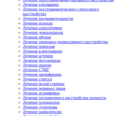
Лечение гипомании
Лечение посттравматического стрессового
расстройства
Лечение раздражительности
Лечение психоза
Лечение алекситимии
Лечение дереализации
Лечение абулии
Лечение тревожно-депрессивного расстройства
Лечение неврозов
Лечение клептомании
Лечение астении
Лечение бессонницы
Лечение апатии
Лечение СДВГ
Лечение шизофрении
Лечение стресса
Лечение белой горячки
Лечение нервных тиков
Лечение агорафобии
Лечение пограничного расстройства личности
Лечение психопатии
Лечение лунатизма
Лечение нарколепсии