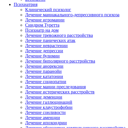
Психиатрия
Клинический психолог
Лечение маниакального-депрессивного психоза
Лечение игромании
Синдром Туретта
Психиатр на дом
Лечение тревожного расстройства
Лечение панических атак
Лечение неврастении
Лечение депрессии
Лечение булимии
Лечение биполярного расстройства
Лечение анорексии
Лечение паранойи
Лечение кататонии
Лечение социопатии
Лечение мании преследования
Лечение истерических расстройств
Лечение деменции
Лечение галлюцинаций
Лечение клаустрофобии
Лечение сонливости
Лечение аменции
Лечение ипохондрии
Лечение обсессивно-компульсивного расстройства