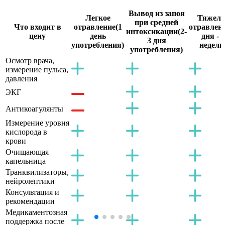
Вывод из запоя
Легкое
Тяжело
при средней
Что входит в
отравление
(1
отравлен
интоксикации
(2-
цену
день
дня - 2
3 дня
употребления)
недели
употребления)
Осмотр врача,
измерение пульса,
давления
ЭКГ
Антикоагулянты
Измерение уровня
кислорода в
крови
Очищающая
капельница
Транквилизаторы,
нейролептики
Консультация и
рекомендации
Медикаментозная
поддержка после