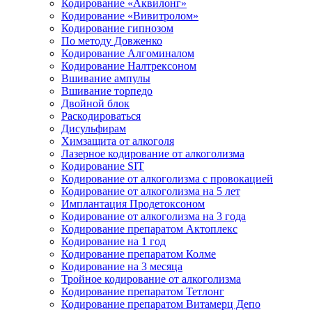
Кодирование «Аквилонг»
Кодирование «Вивитролом»
Кодирование гипнозом
По методу Довженко
Кодирование Алгоминалом
Кодирование Налтрексоном
Вшивание ампулы
Вшивание торпедо
Двойной блок
Раскодироваться
Дисульфирам
Химзащита от алкоголя
Лазерное кодирование от алкоголизма
Кодирование SIT
Кодирование от алкоголизма с провокацией
Кодирование от алкоголизма на 5 лет
Имплантация Продетоксоном
Кодирование от алкоголизма на 3 года
Кодирование препаратом Актоплекс
Кодирование на 1 год
Кодирование препаратом Колме
Кодирование на 3 месяца
Тройное кодирование от алкоголизма
Кодирование препаратом Тетлонг
Кодирование препаратом Витамерц Депо