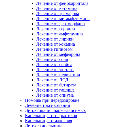
Лечение от фенобарбитала
Лечение от кетамина
Лечение от трамадола
Лечение от метамфетамина
Лечение от дезоморфина
Лечение от героина
Лечение от амфетамина
Лечение от лирики
Лечение от кокаина
Лечение гипнозом
Лечение от мефедрона
Лечение от соли
Лечение от спайса
Лечение от экстази
Лечение от первитина
Лечение от ЛСД
Лечение от бутирата
Лечение от гашиша
Лечение от опиума
Помощь при передозировке
Лечение токсикомании
Детоксикация наркозависимых
Капельница от наркотиков
Капельница от алкоголя
Детокс капельница