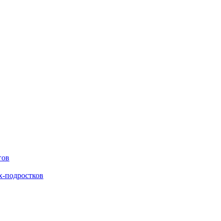
гов
х-подростков