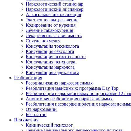
Наркологический стационар
Наркологический диспансер
Алкогольная интоксикация
Экстренное вытрезвление
Кодирование от курения
Лечение табакокурения
Лекарственная зависимость
Снятие похмелья
Консультация токсиколога
Консультация сексолога
Консультация психотерапевта
Консультация психиатра
Консультация нарколога
Консультация аддиклотога
Реабилитация
Ресоциализация наркозависимых
Реабилитация зависимых: программа Day Top
Реабилитация наркозависимых по программе 12 ша
Анонимная реабилитация наркозависимых
Реабилитация несовершеннолетних наркозависимы
От наркомании
Бесплатно
Психиатрия
Клинический психолог
Лечение маниакального-депрессивного психоза