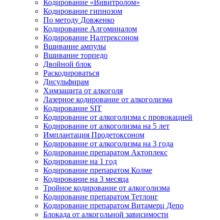
Кодирование «Вивитролом»
Кодирование гипнозом
По методу Довженко
Кодирование Алгоминалом
Кодирование Налтрексоном
Вшивание ампулы
Вшивание торпедо
Двойной блок
Раскодироваться
Дисульфирам
Химзащита от алкоголя
Лазерное кодирование от алкоголизма
Кодирование SIT
Кодирование от алкоголизма с провокацией
Кодирование от алкоголизма на 5 лет
Имплантация Продетоксоном
Кодирование от алкоголизма на 3 года
Кодирование препаратом Актоплекс
Кодирование на 1 год
Кодирование препаратом Колме
Кодирование на 3 месяца
Тройное кодирование от алкоголизма
Кодирование препаратом Тетлонг
Кодирование препаратом Витамерц Депо
Блокада от алкогольной зависимости