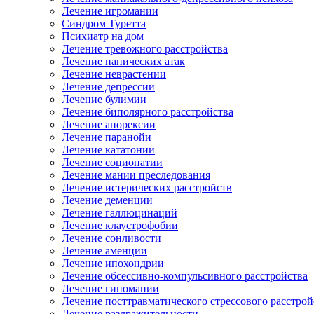
Лечение игромании
Синдром Туретта
Психиатр на дом
Лечение тревожного расстройства
Лечение панических атак
Лечение неврастении
Лечение депрессии
Лечение булимии
Лечение биполярного расстройства
Лечение анорексии
Лечение паранойи
Лечение кататонии
Лечение социопатии
Лечение мании преследования
Лечение истерических расстройств
Лечение деменции
Лечение галлюцинаций
Лечение клаустрофобии
Лечение сонливости
Лечение аменции
Лечение ипохондрии
Лечение обсессивно-компульсивного расстройства
Лечение гипомании
Лечение посттравматического стрессового расстрой
Лечение раздражительности