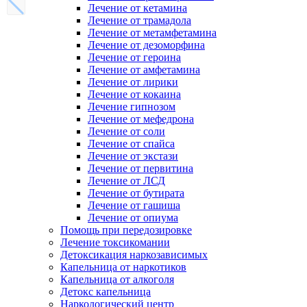
Лечение от кетамина
Лечение от трамадола
Лечение от метамфетамина
Лечение от дезоморфина
Лечение от героина
Лечение от амфетамина
Лечение от лирики
Лечение от кокаина
Лечение гипнозом
Лечение от мефедрона
Лечение от соли
Лечение от спайса
Лечение от экстази
Лечение от первитина
Лечение от ЛСД
Лечение от бутирата
Лечение от гашиша
Лечение от опиума
Помощь при передозировке
Лечение токсикомании
Детоксикация наркозависимых
Капельница от наркотиков
Капельница от алкоголя
Детокс капельница
Наркологический центр