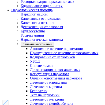
Ресоциализация наркозависимых
Кодирование под лопатку
Наркологическая помощь
Нарколог на дом
Капельница от похмелья
Капельница от запоя
Детоксикация от алкоголя
Круглосуточно
Горячая линия
Наркологическая клиника
Лечение наркомании
Анонимное лечение наркомании
Принудительное лечение наркозависимых
Кодирование от наркотиков
УБОД
Снятие ломки
Детоксикация наркозависимых
Консультация нарколога
Онлайн консультация нарколога
Лечение от марихуаны
Лечение от кодеина
Бесплатно
Тест на наркотики
Лечение от метадона
Лечение от фенобарбитала