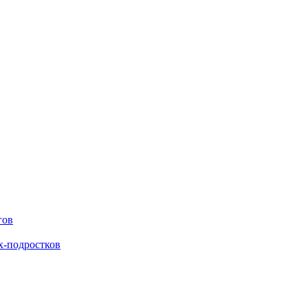
гов
х-подростков