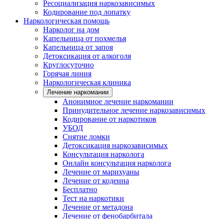
Ресоциализация наркозависимых
Кодирование под лопатку
Наркологическая помощь
Нарколог на дом
Капельница от похмелья
Капельница от запоя
Детоксикация от алкоголя
Круглосуточно
Горячая линия
Наркологическая клиника
Лечение наркомании
Анонимное лечение наркомании
Принудительное лечение наркозависимых
Кодирование от наркотиков
УБОД
Снятие ломки
Детоксикация наркозависимых
Консультация нарколога
Онлайн консультация нарколога
Лечение от марихуаны
Лечение от кодеина
Бесплатно
Тест на наркотики
Лечение от метадона
Лечение от фенобарбитала