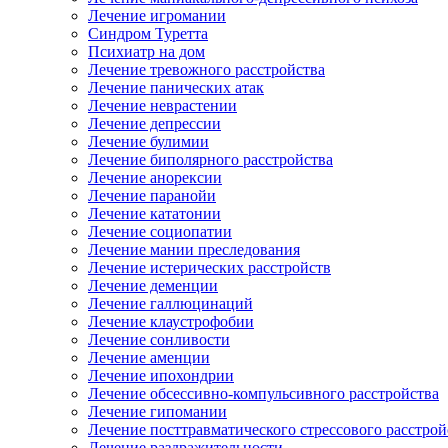
Лечение игромании
Синдром Туретта
Психиатр на дом
Лечение тревожного расстройства
Лечение панических атак
Лечение неврастении
Лечение депрессии
Лечение булимии
Лечение биполярного расстройства
Лечение анорексии
Лечение паранойи
Лечение кататонии
Лечение социопатии
Лечение мании преследования
Лечение истерических расстройств
Лечение деменции
Лечение галлюцинаций
Лечение клаустрофобии
Лечение сонливости
Лечение аменции
Лечение ипохондрии
Лечение обсессивно-компульсивного расстройства
Лечение гипомании
Лечение посттравматического стрессового расстрой
Лечение раздражительности