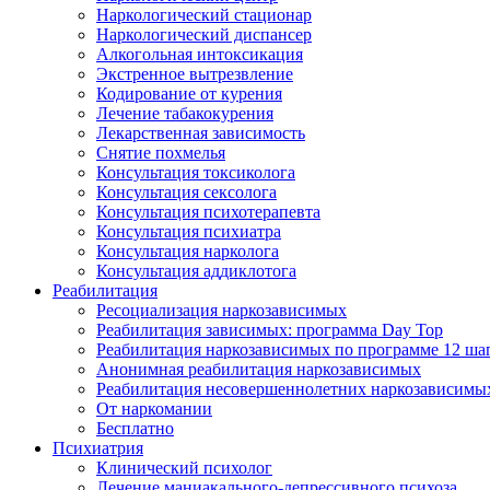
Наркологический стационар
Наркологический диспансер
Алкогольная интоксикация
Экстренное вытрезвление
Кодирование от курения
Лечение табакокурения
Лекарственная зависимость
Снятие похмелья
Консультация токсиколога
Консультация сексолога
Консультация психотерапевта
Консультация психиатра
Консультация нарколога
Консультация аддиклотога
Реабилитация
Ресоциализация наркозависимых
Реабилитация зависимых: программа Day Top
Реабилитация наркозависимых по программе 12 ша
Анонимная реабилитация наркозависимых
Реабилитация несовершеннолетних наркозависимы
От наркомании
Бесплатно
Психиатрия
Клинический психолог
Лечение маниакального-депрессивного психоза