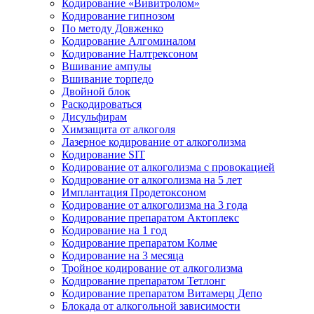
Кодирование «Вивитролом»
Кодирование гипнозом
По методу Довженко
Кодирование Алгоминалом
Кодирование Налтрексоном
Вшивание ампулы
Вшивание торпедо
Двойной блок
Раскодироваться
Дисульфирам
Химзащита от алкоголя
Лазерное кодирование от алкоголизма
Кодирование SIT
Кодирование от алкоголизма с провокацией
Кодирование от алкоголизма на 5 лет
Имплантация Продетоксоном
Кодирование от алкоголизма на 3 года
Кодирование препаратом Актоплекс
Кодирование на 1 год
Кодирование препаратом Колме
Кодирование на 3 месяца
Тройное кодирование от алкоголизма
Кодирование препаратом Тетлонг
Кодирование препаратом Витамерц Депо
Блокада от алкогольной зависимости