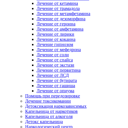
Лечение от кетамина
Лечение от трамадола
Лечение от метамфетамина
Лечение от дезоморфина
Лечение от героина
Лечение от амфетамина
Лечение от лирики
Лечение от кокаина
Лечение гипнозом
Лечение от мефедрона
Лечение от соли
Лечение от спайса
Лечение от экстази
Лечение от первитина
Лечение от ЛСД
Лечение от бутирата
Лечение от гашиша
Лечение от опиума
Помощь при передозировке
Лечение токсикомании
Детоксикация наркозависимых
Капельница от наркотиков
Капельница от алкоголя
Детокс капельница
Наркологический центр