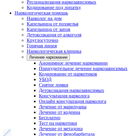
Ресоциализация наркозависимых
Кодирование под лопатку
Наркологическая помощь
Нарколог на дом
Капельница от похмелья
Капельница от запоя
Детоксикация от алкоголя
Круглосуточно
Горячая линия
Наркологическая клиника
Лечение наркомании
Анонимное лечение наркомании
Принудительное лечение наркозависимых
Кодирование от наркотиков
УБОД
Снятие ломки
Детоксикация наркозависимых
Консультация нарколога
Онлайн консультация нарколога
Лечение от марихуаны
Лечение от кодеина
Бесплатно
Тест на наркотики
Лечение от метадона
Лечение от фенобарбитала