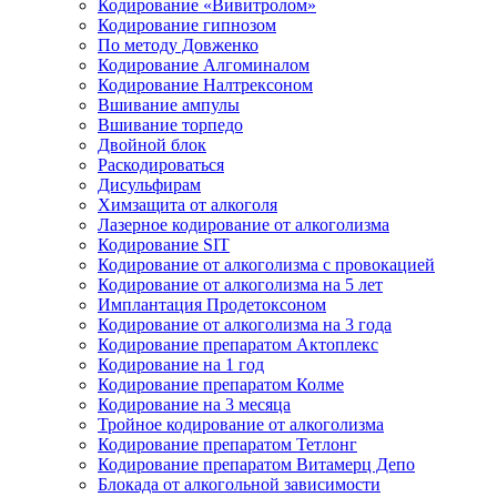
Кодирование «Вивитролом»
Кодирование гипнозом
По методу Довженко
Кодирование Алгоминалом
Кодирование Налтрексоном
Вшивание ампулы
Вшивание торпедо
Двойной блок
Раскодироваться
Дисульфирам
Химзащита от алкоголя
Лазерное кодирование от алкоголизма
Кодирование SIT
Кодирование от алкоголизма с провокацией
Кодирование от алкоголизма на 5 лет
Имплантация Продетоксоном
Кодирование от алкоголизма на 3 года
Кодирование препаратом Актоплекс
Кодирование на 1 год
Кодирование препаратом Колме
Кодирование на 3 месяца
Тройное кодирование от алкоголизма
Кодирование препаратом Тетлонг
Кодирование препаратом Витамерц Депо
Блокада от алкогольной зависимости