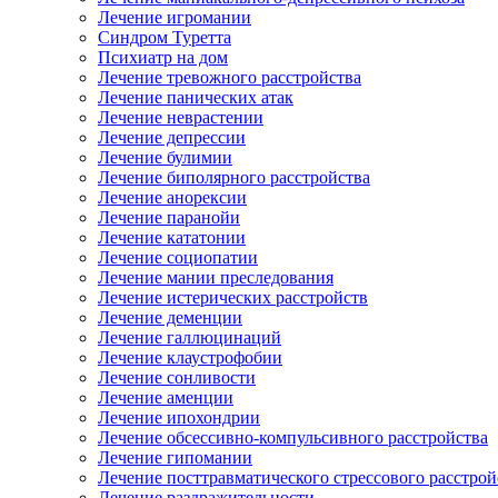
Лечение игромании
Синдром Туретта
Психиатр на дом
Лечение тревожного расстройства
Лечение панических атак
Лечение неврастении
Лечение депрессии
Лечение булимии
Лечение биполярного расстройства
Лечение анорексии
Лечение паранойи
Лечение кататонии
Лечение социопатии
Лечение мании преследования
Лечение истерических расстройств
Лечение деменции
Лечение галлюцинаций
Лечение клаустрофобии
Лечение сонливости
Лечение аменции
Лечение ипохондрии
Лечение обсессивно-компульсивного расстройства
Лечение гипомании
Лечение посттравматического стрессового расстрой
Лечение раздражительности