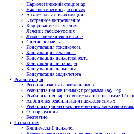
Наркологический стационар
Наркологический диспансер
Алкогольная интоксикация
Экстренное вытрезвление
Кодирование от курения
Лечение табакокурения
Лекарственная зависимость
Снятие похмелья
Консультация токсиколога
Консультация сексолога
Консультация психотерапевта
Консультация психиатра
Консультация нарколога
Консультация аддиклотога
Реабилитация
Ресоциализация наркозависимых
Реабилитация зависимых: программа Day Top
Реабилитация наркозависимых по программе 12 ша
Анонимная реабилитация наркозависимых
Реабилитация несовершеннолетних наркозависимы
От наркомании
Бесплатно
Психиатрия
Клинический психолог
Лечение маниакального-депрессивного психоза