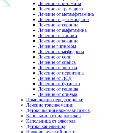
Лечение от кетамина
Лечение от трамадола
Лечение от метамфетамина
Лечение от дезоморфина
Лечение от героина
Лечение от амфетамина
Лечение от лирики
Лечение от кокаина
Лечение гипнозом
Лечение от мефедрона
Лечение от соли
Лечение от спайса
Лечение от экстази
Лечение от первитина
Лечение от ЛСД
Лечение от бутирата
Лечение от гашиша
Лечение от опиума
Помощь при передозировке
Лечение токсикомании
Детоксикация наркозависимых
Капельница от наркотиков
Капельница от алкоголя
Детокс капельница
Наркологический центр