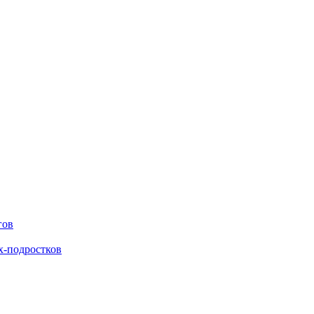
гов
х-подростков