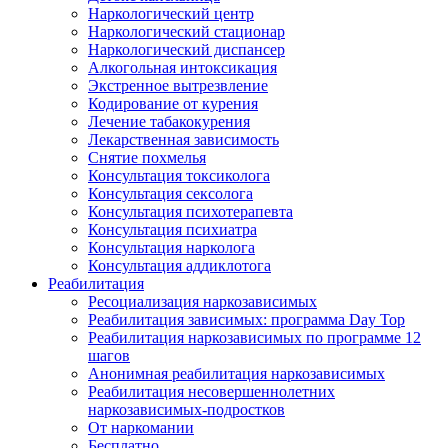
Наркологический центр
Наркологический стационар
Наркологический диспансер
Алкогольная интоксикация
Экстренное вытрезвление
Кодирование от курения
Лечение табакокурения
Лекарственная зависимость
Снятие похмелья
Консультация токсиколога
Консультация сексолога
Консультация психотерапевта
Консультация психиатра
Консультация нарколога
Консультация аддиклотога
Реабилитация
Ресоциализация наркозависимых
Реабилитация зависимых: программа Day Top
Реабилитация наркозависимых по программе 12
шагов
Анонимная реабилитация наркозависимых
Реабилитация несовершеннолетних
наркозависимых-подростков
От наркомании
Бесплатно