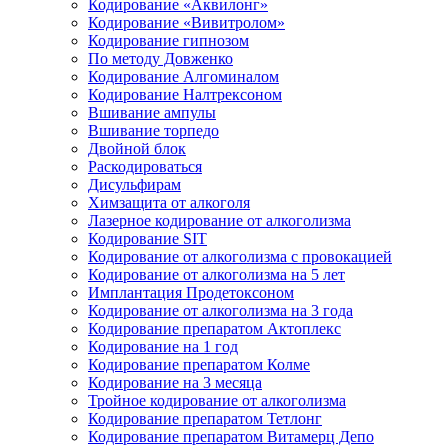
Кодирование «Аквилонг»
Кодирование «Вивитролом»
Кодирование гипнозом
По методу Довженко
Кодирование Алгоминалом
Кодирование Налтрексоном
Вшивание ампулы
Вшивание торпедо
Двойной блок
Раскодироваться
Дисульфирам
Химзащита от алкоголя
Лазерное кодирование от алкоголизма
Кодирование SIT
Кодирование от алкоголизма с провокацией
Кодирование от алкоголизма на 5 лет
Имплантация Продетоксоном
Кодирование от алкоголизма на 3 года
Кодирование препаратом Актоплекс
Кодирование на 1 год
Кодирование препаратом Колме
Кодирование на 3 месяца
Тройное кодирование от алкоголизма
Кодирование препаратом Тетлонг
Кодирование препаратом Витамерц Депо