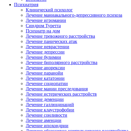
Психиатрия
Клинический психолог
Лечение маниакального-депрессивного психоза
Лечение игромании
Синдром Туретта
Психиатр на дом
Лечение тревожного расстройства
Лечение панических атак
Лечение неврастении
Лечение депрессии
Лечение булимии
Лечение биполярного расстройства
Лечение анорексии
Лечение паранойи
Лечение кататонии
Лечение социопатии
Лечение мании преследования
Лечение истерических расстройств
Лечение деменции
Лечение галлюцинаций
Лечение клаустрофобии
Лечение сонливости
Лечение аменции
Лечение ипохондрии
Лечение обсессивно-компульсивного расстройства