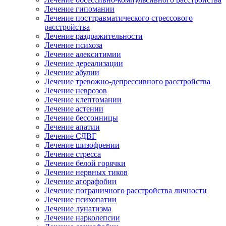
Лечение гипомании
Лечение посттравматического стрессового
расстройства
Лечение раздражительности
Лечение психоза
Лечение алекситимии
Лечение дереализации
Лечение абулии
Лечение тревожно-депрессивного расстройства
Лечение неврозов
Лечение клептомании
Лечение астении
Лечение бессонницы
Лечение апатии
Лечение СДВГ
Лечение шизофрении
Лечение стресса
Лечение белой горячки
Лечение нервных тиков
Лечение агорафобии
Лечение пограничного расстройства личности
Лечение психопатии
Лечение лунатизма
Лечение нарколепсии