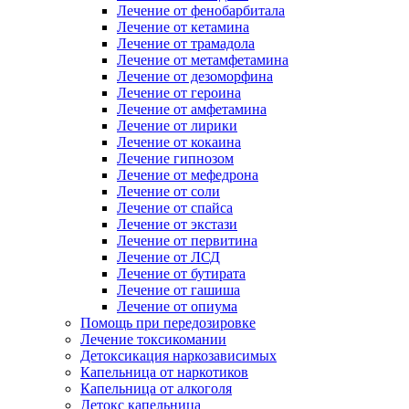
Лечение от фенобарбитала
Лечение от кетамина
Лечение от трамадола
Лечение от метамфетамина
Лечение от дезоморфина
Лечение от героина
Лечение от амфетамина
Лечение от лирики
Лечение от кокаина
Лечение гипнозом
Лечение от мефедрона
Лечение от соли
Лечение от спайса
Лечение от экстази
Лечение от первитина
Лечение от ЛСД
Лечение от бутирата
Лечение от гашиша
Лечение от опиума
Помощь при передозировке
Лечение токсикомании
Детоксикация наркозависимых
Капельница от наркотиков
Капельница от алкоголя
Детокс капельница