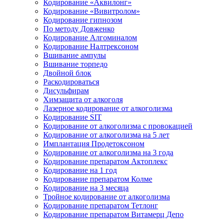
Кодирование «Аквилонг»
Кодирование «Вивитролом»
Кодирование гипнозом
По методу Довженко
Кодирование Алгоминалом
Кодирование Налтрексоном
Вшивание ампулы
Вшивание торпедо
Двойной блок
Раскодироваться
Дисульфирам
Химзащита от алкоголя
Лазерное кодирование от алкоголизма
Кодирование SIT
Кодирование от алкоголизма с провокацией
Кодирование от алкоголизма на 5 лет
Имплантация Продетоксоном
Кодирование от алкоголизма на 3 года
Кодирование препаратом Актоплекс
Кодирование на 1 год
Кодирование препаратом Колме
Кодирование на 3 месяца
Тройное кодирование от алкоголизма
Кодирование препаратом Тетлонг
Кодирование препаратом Витамерц Депо