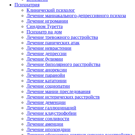
Психиатрия
Клинический психолог
Лечение маниакального-депрессивного психоза
Лечение игромании
Синдром Туретта
Психиатр на дом
Лечение тревожного расстройства
Лечение панических атак
Лечение неврастении
Лечение депрессии
Лечение булимии
Лечение биполярного расстройства
Лечение анорексии
Лечение паранойи
Лечение кататонии
Лечение социопатии
Лечение мании преследования
Лечение истерических расстройств
Лечение деменции
Лечение галлюцинаций
Лечение клаустрофобии
Лечение сонливости
Лечение аменции
Лечение ипохондрии
Лечение обсессивно-компульсивного расстройства