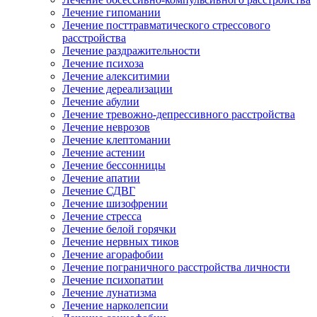
Лечение гипомании
Лечение посттравматического стрессового
расстройства
Лечение раздражительности
Лечение психоза
Лечение алекситимии
Лечение дереализации
Лечение абулии
Лечение тревожно-депрессивного расстройства
Лечение неврозов
Лечение клептомании
Лечение астении
Лечение бессонницы
Лечение апатии
Лечение СДВГ
Лечение шизофрении
Лечение стресса
Лечение белой горячки
Лечение нервных тиков
Лечение агорафобии
Лечение пограничного расстройства личности
Лечение психопатии
Лечение лунатизма
Лечение нарколепсии