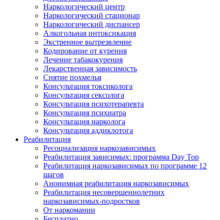
Наркологический центр
Наркологический стационар
Наркологический диспансер
Алкогольная интоксикация
Экстренное вытрезвление
Кодирование от курения
Лечение табакокурения
Лекарственная зависимость
Снятие похмелья
Консультация токсиколога
Консультация сексолога
Консультация психотерапевта
Консультация психиатра
Консультация нарколога
Консультация аддиклотога
Реабилитация
Ресоциализация наркозависимых
Реабилитация зависимых: программа Day Top
Реабилитация наркозависимых по программе 12
шагов
Анонимная реабилитация наркозависимых
Реабилитация несовершеннолетних
наркозависимых-подростков
От наркомании
Бесплатно