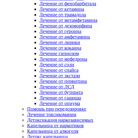
Лечение от фенобарбитала
Лечение от кетамина
Лечение от трамадола
Лечение от метамфетамина
Лечение от дезоморфина
Лечение от героина
Лечение от амфетамина
Лечение от лирики
Лечение от кокаина
Лечение гипнозом
Лечение от мефедрона
Лечение от соли
Лечение от спайса
Лечение от экстази
Лечение от первитина
Лечение от ЛСД
Лечение от бутирата
Лечение от гашиша
Лечение от опиума
Помощь при передозировке
Лечение токсикомании
Детоксикация наркозависимых
Капельница от наркотиков
Капельница от алкоголя
Детокс капельница