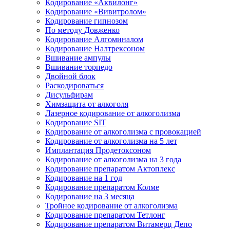
Кодирование «Аквилонг»
Кодирование «Вивитролом»
Кодирование гипнозом
По методу Довженко
Кодирование Алгоминалом
Кодирование Налтрексоном
Вшивание ампулы
Вшивание торпедо
Двойной блок
Раскодироваться
Дисульфирам
Химзащита от алкоголя
Лазерное кодирование от алкоголизма
Кодирование SIT
Кодирование от алкоголизма с провокацией
Кодирование от алкоголизма на 5 лет
Имплантация Продетоксоном
Кодирование от алкоголизма на 3 года
Кодирование препаратом Актоплекс
Кодирование на 1 год
Кодирование препаратом Колме
Кодирование на 3 месяца
Тройное кодирование от алкоголизма
Кодирование препаратом Тетлонг
Кодирование препаратом Витамерц Депо