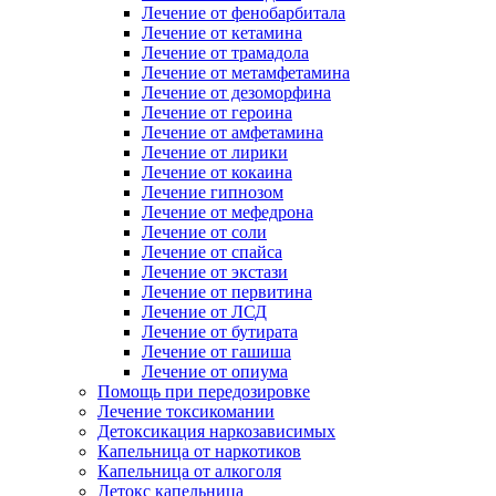
Лечение от фенобарбитала
Лечение от кетамина
Лечение от трамадола
Лечение от метамфетамина
Лечение от дезоморфина
Лечение от героина
Лечение от амфетамина
Лечение от лирики
Лечение от кокаина
Лечение гипнозом
Лечение от мефедрона
Лечение от соли
Лечение от спайса
Лечение от экстази
Лечение от первитина
Лечение от ЛСД
Лечение от бутирата
Лечение от гашиша
Лечение от опиума
Помощь при передозировке
Лечение токсикомании
Детоксикация наркозависимых
Капельница от наркотиков
Капельница от алкоголя
Детокс капельница