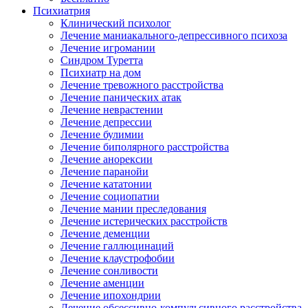
Психиатрия
Клинический психолог
Лечение маниакального-депрессивного психоза
Лечение игромании
Синдром Туретта
Психиатр на дом
Лечение тревожного расстройства
Лечение панических атак
Лечение неврастении
Лечение депрессии
Лечение булимии
Лечение биполярного расстройства
Лечение анорексии
Лечение паранойи
Лечение кататонии
Лечение социопатии
Лечение мании преследования
Лечение истерических расстройств
Лечение деменции
Лечение галлюцинаций
Лечение клаустрофобии
Лечение сонливости
Лечение аменции
Лечение ипохондрии
Лечение обсессивно-компульсивного расстройства