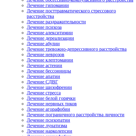
Лечение гипомании
Лечение посттравматического стрессового
расстройства
Лечение раздражительности
Лечение психоза
Лечение алекситимии
Лечение дереализации
Лечение абулии
Лечение тревожно-депрессивного расстройства
Лечение неврозов
Лечение клептомании
Лечение астении
Лечение бессонницы
Лечение апатии
Лечение СДВГ
Лечение шизофрении
Лечение стресса
Лечение белой горячки
Лечение нервных тиков
Лечение агорафобии
Лечение пограничного расстройства личности
Лечение психопатии
Лечение лунатизма
Лечение нарколепсии