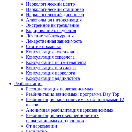
Наркологический центр
Наркологический стационар
Наркологический диспансер
Алкогольная интоксикация
Экстренное вытрезвление
Кодирование от курения
Лечение табакокурения
Лекарственная зависимость
Снятие похмелья
Консультация токсиколога
Консультация сексолога
Консультация психотерапевта
Консультация психиатра
Консультация нарколога
Консультация аддиклотога
Реабилитация
Ресоциализация наркозависимых
Реабилитация зависимых: программа Day Top
Реабилитация наркозависимых по программе 12
шагов
Анонимная реабилитация наркозависимых
Реабилитация несовершеннолетних
наркозависимых-подростков
От наркомании
Бесплатно