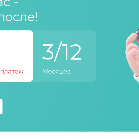
с -
после!
3/12
платеж
Месяцев