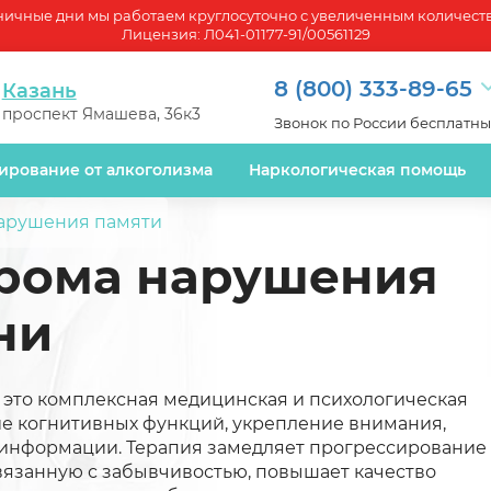
ничные дни мы работаем круглосуточно с увеличенным количест
Лицензия: Л041-01177-91/00561129
8 (800) 333-89-65
Казань
проспект Ямашева, 36к3
Звонок по России бесплатн
8 (938) 157-73-05
ирование от алкоголизма
Наркологическая помощь
арушения памяти
рома нарушения
ни
это комплексная медицинская и психологическая
е когнитивных функций, укрепление внимания,
информации. Терапия замедляет прогрессирование
связанную с забывчивостью, повышает качество