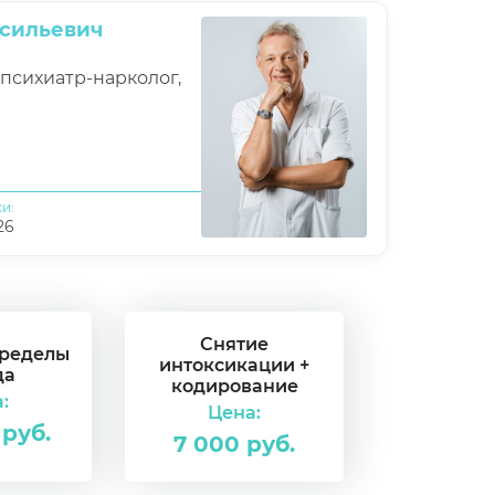
асильевич
 психиатр-нарколог,
и:
26
Снятие
пределы
интоксикации +
да
кодирование
:
Цена:
 руб.
7 000 руб.