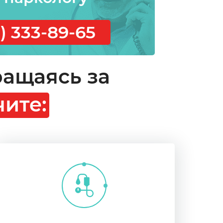
) 333-89-65
ащаясь за
ите: