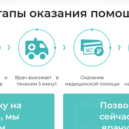
тапы оказания помо
е и
Врач выезжает в
Оказание
а
течении 5 минут
медицинской помощи
н
ку на
Позво
, мы
сейча
м
врачу