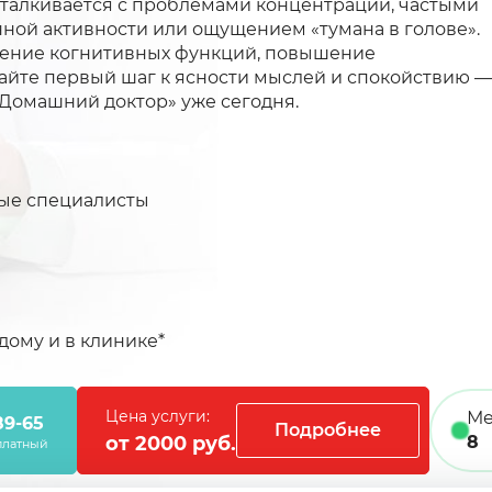
 сталкивается с проблемами концентрации, частыми
ной активности или ощущением «тумана в голове».
ление когнитивных функций, повышение
лайте первый шаг к ясности мыслей и спокойствию —
«Домашний доктор» уже сегодня.
ые специалисты
дому и в клинике*
Цена услуги:
Ме
89-65
Подробнее
от 2000 руб.
8
платный