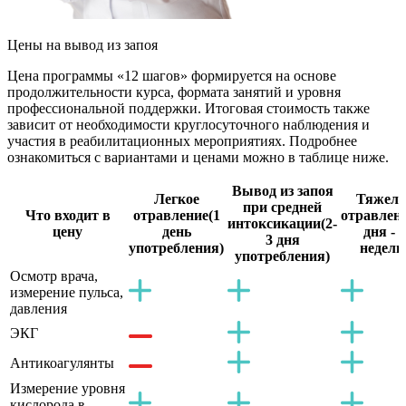
Цены
на вывод из запоя
Цена программы «12 шагов» формируется на основе
продолжительности курса, формата занятий и уровня
профессиональной поддержки. Итоговая стоимость также
зависит от необходимости круглосуточного наблюдения и
участия в реабилитационных мероприятиях. Подробнее
ознакомиться с вариантами и ценами можно в таблице ниже.
Вывод из запоя
Легкое
Тяжело
при средней
Что входит в
отравление
(1
отравлен
интоксикации
(2-
цену
день
дня - 2
3 дня
употребления)
недели
употребления)
Осмотр врача,
измерение пульса,
давления
ЭКГ
Антикоагулянты
Измерение уровня
кислорода в