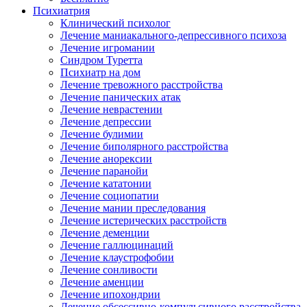
Психиатрия
Клинический психолог
Лечение маниакального-депрессивного психоза
Лечение игромании
Синдром Туретта
Психиатр на дом
Лечение тревожного расстройства
Лечение панических атак
Лечение неврастении
Лечение депрессии
Лечение булимии
Лечение биполярного расстройства
Лечение анорексии
Лечение паранойи
Лечение кататонии
Лечение социопатии
Лечение мании преследования
Лечение истерических расстройств
Лечение деменции
Лечение галлюцинаций
Лечение клаустрофобии
Лечение сонливости
Лечение аменции
Лечение ипохондрии
Лечение обсессивно-компульсивного расстройства