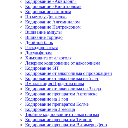
Кодирование «Аквилонг»
Кодирование «Вивитролом»
Кодирование гипнозом
По методу Довженко
Кодирование Алгоминалом
Кодирование Налтрексоном
Вшивание ампулы
Вшивание торпедо
Двойной блок
Раскодироваться
Дисульфирам
Химзащита от алкоголя
Лазерное кодирование от алкоголизма
Кодирование SIT
Кодирование от алкоголизма с провокацией
Кодирование от алкоголизма на 5 лет
Имплантация Продетоксоном
Кодирование от алкоголизма на 3 года
Кодирование препаратом Актоплекс
Кодирование на 1 год
Кодирование препаратом Колме
Кодирование на 3 месяца
Тройное кодирование от алкоголизма
Кодирование препаратом Тетлонг
Кодирование препаратом Витамерц Депо