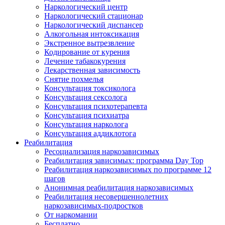
Наркологический центр
Наркологический стационар
Наркологический диспансер
Алкогольная интоксикация
Экстренное вытрезвление
Кодирование от курения
Лечение табакокурения
Лекарственная зависимость
Снятие похмелья
Консультация токсиколога
Консультация сексолога
Консультация психотерапевта
Консультация психиатра
Консультация нарколога
Консультация аддиклотога
Реабилитация
Ресоциализация наркозависимых
Реабилитация зависимых: программа Day Top
Реабилитация наркозависимых по программе 12
шагов
Анонимная реабилитация наркозависимых
Реабилитация несовершеннолетних
наркозависимых-подростков
От наркомании
Бесплатно