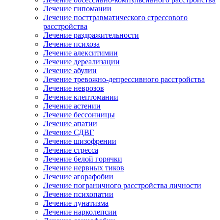
Лечение гипомании
Лечение посттравматического стрессового
расстройства
Лечение раздражительности
Лечение психоза
Лечение алекситимии
Лечение дереализации
Лечение абулии
Лечение тревожно-депрессивного расстройства
Лечение неврозов
Лечение клептомании
Лечение астении
Лечение бессонницы
Лечение апатии
Лечение СДВГ
Лечение шизофрении
Лечение стресса
Лечение белой горячки
Лечение нервных тиков
Лечение агорафобии
Лечение пограничного расстройства личности
Лечение психопатии
Лечение лунатизма
Лечение нарколепсии