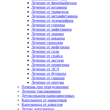
Лечение от фенобарбитала
Лечение от кетамина
Лечение от трамадола
Лечение от метамфетамина
Лечение от дезоморфина
Лечение от героина
Лечение от амфетамина
Лечение от лирики
Лечение от кокаина
Лечение гипнозом
Лечение от мефедрона
Лечение от соли
Лечение от спайса
Лечение от экстази
Лечение от первитина
Лечение от ЛСД
Лечение от бутирата
Лечение от гашиша
Лечение от опиума
Помощь при передозировке
Лечение токсикомании
Детоксикация наркозависимых
Капельница от наркотиков
Капельница от алкоголя
Детокс капельница