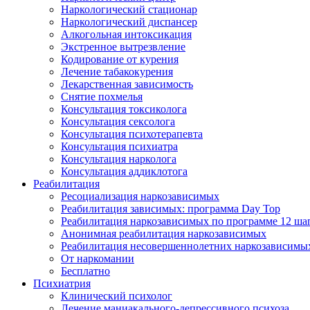
Наркологический стационар
Наркологический диспансер
Алкогольная интоксикация
Экстренное вытрезвление
Кодирование от курения
Лечение табакокурения
Лекарственная зависимость
Снятие похмелья
Консультация токсиколога
Консультация сексолога
Консультация психотерапевта
Консультация психиатра
Консультация нарколога
Консультация аддиклотога
Реабилитация
Ресоциализация наркозависимых
Реабилитация зависимых: программа Day Top
Реабилитация наркозависимых по программе 12 ша
Анонимная реабилитация наркозависимых
Реабилитация несовершеннолетних наркозависимы
От наркомании
Бесплатно
Психиатрия
Клинический психолог
Лечение маниакального-депрессивного психоза