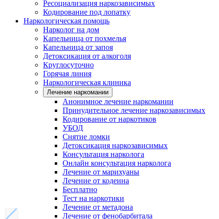
Ресоциализация наркозависимых
Кодирование под лопатку
Наркологическая помощь
Нарколог на дом
Капельница от похмелья
Капельница от запоя
Детоксикация от алкоголя
Круглосуточно
Горячая линия
Наркологическая клиника
Лечение наркомании
Анонимное лечение наркомании
Принудительное лечение наркозависимых
Кодирование от наркотиков
УБОД
Снятие ломки
Детоксикация наркозависимых
Консультация нарколога
Онлайн консультация нарколога
Лечение от марихуаны
Лечение от кодеина
Бесплатно
Тест на наркотики
Лечение от метадона
Лечение от фенобарбитала