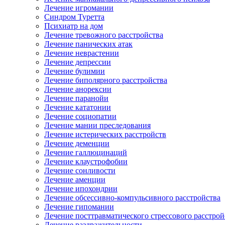
Лечение игромании
Синдром Туретта
Психиатр на дом
Лечение тревожного расстройства
Лечение панических атак
Лечение неврастении
Лечение депрессии
Лечение булимии
Лечение биполярного расстройства
Лечение анорексии
Лечение паранойи
Лечение кататонии
Лечение социопатии
Лечение мании преследования
Лечение истерических расстройств
Лечение деменции
Лечение галлюцинаций
Лечение клаустрофобии
Лечение сонливости
Лечение аменции
Лечение ипохондрии
Лечение обсессивно-компульсивного расстройства
Лечение гипомании
Лечение посттравматического стрессового расстрой
Лечение раздражительности