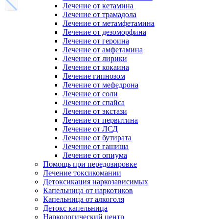
Лечение от кетамина
Лечение от трамадола
Лечение от метамфетамина
Лечение от дезоморфина
Лечение от героина
Лечение от амфетамина
Лечение от лирики
Лечение от кокаина
Лечение гипнозом
Лечение от мефедрона
Лечение от соли
Лечение от спайса
Лечение от экстази
Лечение от первитина
Лечение от ЛСД
Лечение от бутирата
Лечение от гашиша
Лечение от опиума
Помощь при передозировке
Лечение токсикомании
Детоксикация наркозависимых
Капельница от наркотиков
Капельница от алкоголя
Детокс капельница
Наркологический центр