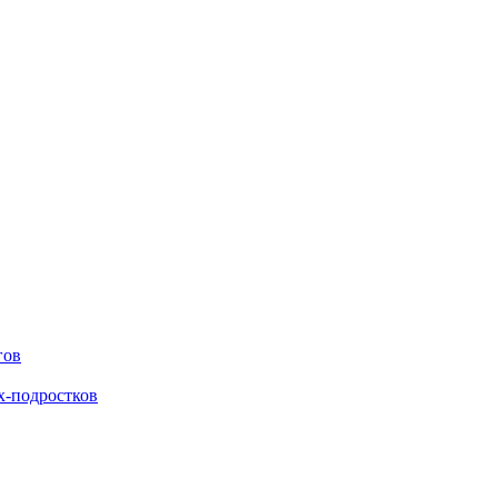
гов
х-подростков