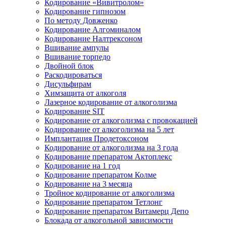
Кодирование «Вивитролом»
Кодирование гипнозом
По методу Довженко
Кодирование Алгоминалом
Кодирование Налтрексоном
Вшивание ампулы
Вшивание торпедо
Двойной блок
Раскодироваться
Дисульфирам
Химзащита от алкоголя
Лазерное кодирование от алкоголизма
Кодирование SIT
Кодирование от алкоголизма с провокацией
Кодирование от алкоголизма на 5 лет
Имплантация Продетоксоном
Кодирование от алкоголизма на 3 года
Кодирование препаратом Актоплекс
Кодирование на 1 год
Кодирование препаратом Колме
Кодирование на 3 месяца
Тройное кодирование от алкоголизма
Кодирование препаратом Тетлонг
Кодирование препаратом Витамерц Депо
Блокада от алкогольной зависимости