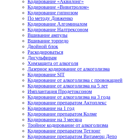
Кодирование «Аквилонг»
Кодирование «Вивитролом»
Кодирование гипнозом
По методу Довженко
Кодирование Алгоминалом
Кодирование Налтрексоном
Вшивание ампулы
Вшивание торпедо
Двойной блок
Раскодироваться
Дисульфирам
Химзащита от алкоголя
Лазерное кодирование от алкоголизма
Кодирование SIT
Кодирование от алкоголизма с провокацией
Кодирование от алкоголизма на 5 лет
Имплантация Продетоксоном
Кодирование от алкоголизма на 3 года
Кодирование препаратом Актоплекс
Кодирование на 1 год
Кодирование препаратом Колме
Кодирование на 3 месяца
Тройное кодирование от алкоголизма
Кодирование препаратом Тетлонг
Кодирование препаратом Витамерц Депо