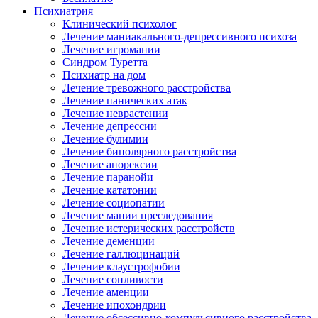
Психиатрия
Клинический психолог
Лечение маниакального-депрессивного психоза
Лечение игромании
Синдром Туретта
Психиатр на дом
Лечение тревожного расстройства
Лечение панических атак
Лечение неврастении
Лечение депрессии
Лечение булимии
Лечение биполярного расстройства
Лечение анорексии
Лечение паранойи
Лечение кататонии
Лечение социопатии
Лечение мании преследования
Лечение истерических расстройств
Лечение деменции
Лечение галлюцинаций
Лечение клаустрофобии
Лечение сонливости
Лечение аменции
Лечение ипохондрии
Лечение обсессивно-компульсивного расстройства