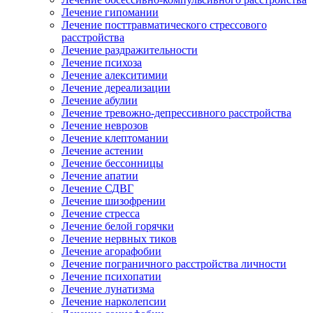
Лечение гипомании
Лечение посттравматического стрессового
расстройства
Лечение раздражительности
Лечение психоза
Лечение алекситимии
Лечение дереализации
Лечение абулии
Лечение тревожно-депрессивного расстройства
Лечение неврозов
Лечение клептомании
Лечение астении
Лечение бессонницы
Лечение апатии
Лечение СДВГ
Лечение шизофрении
Лечение стресса
Лечение белой горячки
Лечение нервных тиков
Лечение агорафобии
Лечение пограничного расстройства личности
Лечение психопатии
Лечение лунатизма
Лечение нарколепсии