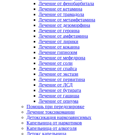
Лечение от фенобарбитала
Лечение от кетамина
Лечение от трамадола
Лечение от метамфетамина
Лечение от дезоморфина
Лечение от героина
Лечение от амфетамина
Лечение от лирики
Лечение от кокаина
Лечение гипнозом
Лечение от мефедрона
Лечение от соли
Лечение от спайса
Лечение от экстази
Лечение от первитина
Лечение от ЛСД
Лечение от бутирата
Лечение от гашиша
Лечение от опиума
Помощь при передозировке
Лечение токсикомании
Детоксикация наркозависимых
Капельница от наркотиков
Капельница от алкоголя
Детокс капельница