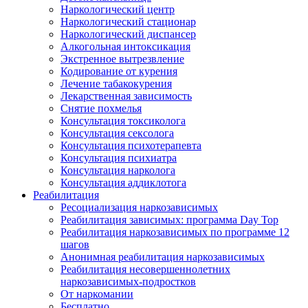
Наркологический центр
Наркологический стационар
Наркологический диспансер
Алкогольная интоксикация
Экстренное вытрезвление
Кодирование от курения
Лечение табакокурения
Лекарственная зависимость
Снятие похмелья
Консультация токсиколога
Консультация сексолога
Консультация психотерапевта
Консультация психиатра
Консультация нарколога
Консультация аддиклотога
Реабилитация
Ресоциализация наркозависимых
Реабилитация зависимых: программа Day Top
Реабилитация наркозависимых по программе 12
шагов
Анонимная реабилитация наркозависимых
Реабилитация несовершеннолетних
наркозависимых-подростков
От наркомании
Бесплатно