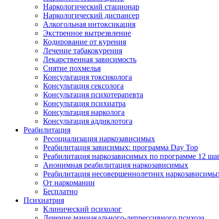
Наркологический стационар
Наркологический диспансер
Алкогольная интоксикация
Экстренное вытрезвление
Кодирование от курения
Лечение табакокурения
Лекарственная зависимость
Снятие похмелья
Консультация токсиколога
Консультация сексолога
Консультация психотерапевта
Консультация психиатра
Консультация нарколога
Консультация аддиклотога
Реабилитация
Ресоциализация наркозависимых
Реабилитация зависимых: программа Day Top
Реабилитация наркозависимых по программе 12 ша
Анонимная реабилитация наркозависимых
Реабилитация несовершеннолетних наркозависимы
От наркомании
Бесплатно
Психиатрия
Клинический психолог
Лечение маниакального-депрессивного психоза