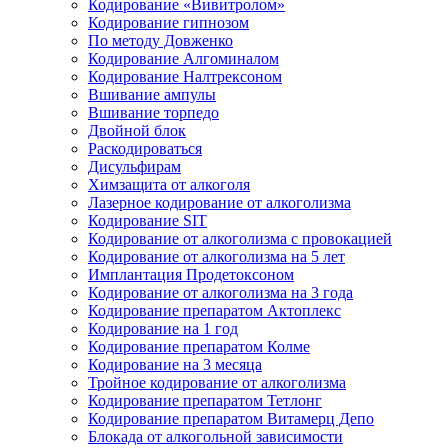
Кодирование «Вивитролом»
Кодирование гипнозом
По методу Довженко
Кодирование Алгоминалом
Кодирование Налтрексоном
Вшивание ампулы
Вшивание торпедо
Двойной блок
Раскодироваться
Дисульфирам
Химзащита от алкоголя
Лазерное кодирование от алкоголизма
Кодирование SIT
Кодирование от алкоголизма с провокацией
Кодирование от алкоголизма на 5 лет
Имплантация Продетоксоном
Кодирование от алкоголизма на 3 года
Кодирование препаратом Актоплекс
Кодирование на 1 год
Кодирование препаратом Колме
Кодирование на 3 месяца
Тройное кодирование от алкоголизма
Кодирование препаратом Тетлонг
Кодирование препаратом Витамерц Депо
Блокада от алкогольной зависимости