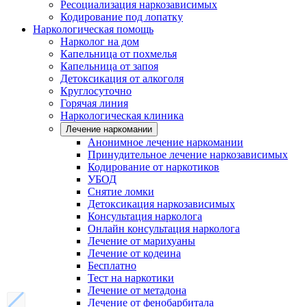
Ресоциализация наркозависимых
Кодирование под лопатку
Наркологическая помощь
Нарколог на дом
Капельница от похмелья
Капельница от запоя
Детоксикация от алкоголя
Круглосуточно
Горячая линия
Наркологическая клиника
Лечение наркомании
Анонимное лечение наркомании
Принудительное лечение наркозависимых
Кодирование от наркотиков
УБОД
Снятие ломки
Детоксикация наркозависимых
Консультация нарколога
Онлайн консультация нарколога
Лечение от марихуаны
Лечение от кодеина
Бесплатно
Тест на наркотики
Лечение от метадона
Лечение от фенобарбитала