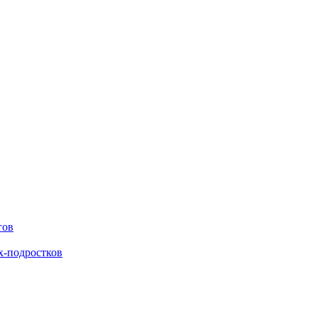
гов
х-подростков