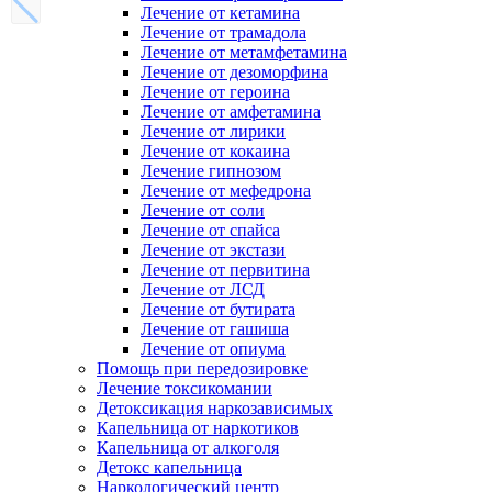
Лечение от кетамина
Лечение от трамадола
Лечение от метамфетамина
Лечение от дезоморфина
Лечение от героина
Лечение от амфетамина
Лечение от лирики
Лечение от кокаина
Лечение гипнозом
Лечение от мефедрона
Лечение от соли
Лечение от спайса
Лечение от экстази
Лечение от первитина
Лечение от ЛСД
Лечение от бутирата
Лечение от гашиша
Лечение от опиума
Помощь при передозировке
Лечение токсикомании
Детоксикация наркозависимых
Капельница от наркотиков
Капельница от алкоголя
Детокс капельница
Наркологический центр