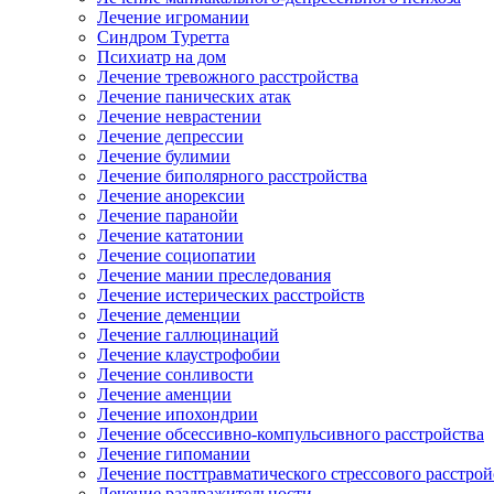
Лечение игромании
Синдром Туретта
Психиатр на дом
Лечение тревожного расстройства
Лечение панических атак
Лечение неврастении
Лечение депрессии
Лечение булимии
Лечение биполярного расстройства
Лечение анорексии
Лечение паранойи
Лечение кататонии
Лечение социопатии
Лечение мании преследования
Лечение истерических расстройств
Лечение деменции
Лечение галлюцинаций
Лечение клаустрофобии
Лечение сонливости
Лечение аменции
Лечение ипохондрии
Лечение обсессивно-компульсивного расстройства
Лечение гипомании
Лечение посттравматического стрессового расстрой
Лечение раздражительности