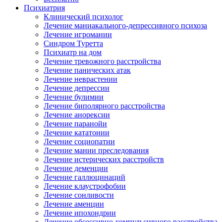
Психиатрия
Клинический психолог
Лечение маниакального-депрессивного психоза
Лечение игромании
Синдром Туретта
Психиатр на дом
Лечение тревожного расстройства
Лечение панических атак
Лечение неврастении
Лечение депрессии
Лечение булимии
Лечение биполярного расстройства
Лечение анорексии
Лечение паранойи
Лечение кататонии
Лечение социопатии
Лечение мании преследования
Лечение истерических расстройств
Лечение деменции
Лечение галлюцинаций
Лечение клаустрофобии
Лечение сонливости
Лечение аменции
Лечение ипохондрии
Лечение обсессивно-компульсивного расстройства