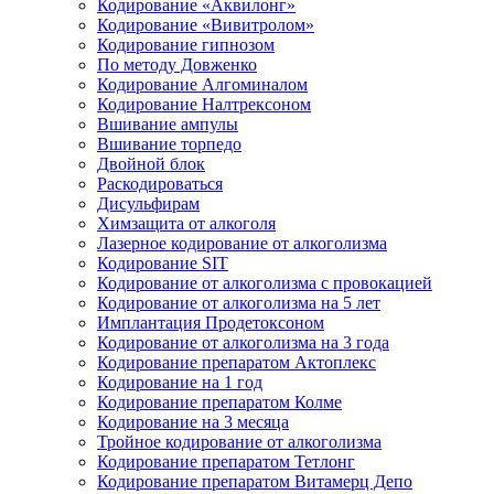
Кодирование «Аквилонг»
Кодирование «Вивитролом»
Кодирование гипнозом
По методу Довженко
Кодирование Алгоминалом
Кодирование Налтрексоном
Вшивание ампулы
Вшивание торпедо
Двойной блок
Раскодироваться
Дисульфирам
Химзащита от алкоголя
Лазерное кодирование от алкоголизма
Кодирование SIT
Кодирование от алкоголизма с провокацией
Кодирование от алкоголизма на 5 лет
Имплантация Продетоксоном
Кодирование от алкоголизма на 3 года
Кодирование препаратом Актоплекс
Кодирование на 1 год
Кодирование препаратом Колме
Кодирование на 3 месяца
Тройное кодирование от алкоголизма
Кодирование препаратом Тетлонг
Кодирование препаратом Витамерц Депо