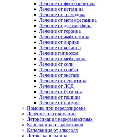
Лечение от фенобарбитала
Лечение от кетамина
Лечение от трамадола
Лечение от метамфетамина
Лечение от дезоморфина
Лечение от героина
Лечение от амфетамина
Лечение от лирики
Лечение от кокаина
Лечение гипнозом
Лечение от мефедрона
Лечение от соли
Лечение от спайса
Лечение от экстази
Лечение от первитина
Лечение от ЛСД
Лечение от бутирата
Лечение от гашиша
Лечение от опиума
Помощь при передозировке
Лечение токсикомании
Детоксикация наркозависимых
Капельница от наркотиков
Капельница от алкоголя
Детокс капельница