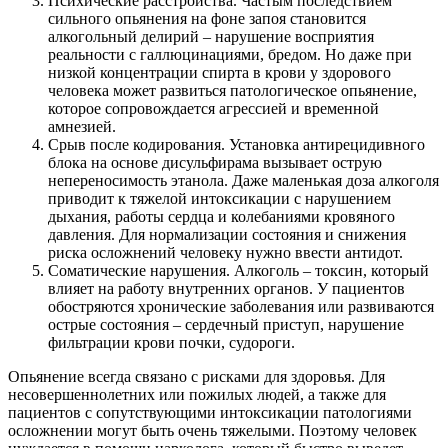
Психические расстройства. Частым последствием
сильного опьянения на фоне запоя становится
алкогольный делирий – нарушение восприятия
реальности с галлюцинациями, бредом. Но даже при
низкой концентрации спирта в крови у здорового
человека может развиться патологическое опьянение,
которое сопровождается агрессией и временной
амнезией.
Срыв после кодирования. Установка антирецидивного
блока на основе дисульфирама вызывает острую
непереносимость этанола. Даже маленькая доза алкоголя
приводит к тяжелой интоксикации с нарушением
дыхания, работы сердца и колебаниями кровяного
давления. Для нормализации состояния и снижения
риска осложнений человеку нужно ввести антидот.
Соматические нарушения. Алкоголь – токсин, который
влияет на работу внутренних органов. У пациентов
обостряются хронические заболевания или развиваются
острые состояния – сердечный приступ, нарушение
фильтрации крови почки, судороги.
Опьянение всегда связано с рисками для здоровья. Для
несовершеннолетних или пожилых людей, а также для
пациентов с сопутствующими интоксикации патологиями
осложнении могут быть очень тяжелыми. Поэтому человек