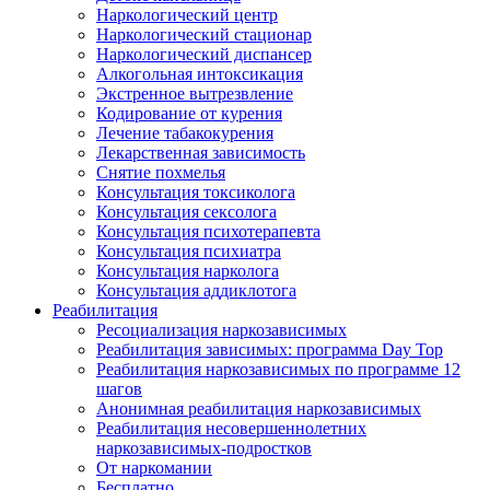
Наркологический центр
Наркологический стационар
Наркологический диспансер
Алкогольная интоксикация
Экстренное вытрезвление
Кодирование от курения
Лечение табакокурения
Лекарственная зависимость
Снятие похмелья
Консультация токсиколога
Консультация сексолога
Консультация психотерапевта
Консультация психиатра
Консультация нарколога
Консультация аддиклотога
Реабилитация
Ресоциализация наркозависимых
Реабилитация зависимых: программа Day Top
Реабилитация наркозависимых по программе 12
шагов
Анонимная реабилитация наркозависимых
Реабилитация несовершеннолетних
наркозависимых-подростков
От наркомании
Бесплатно