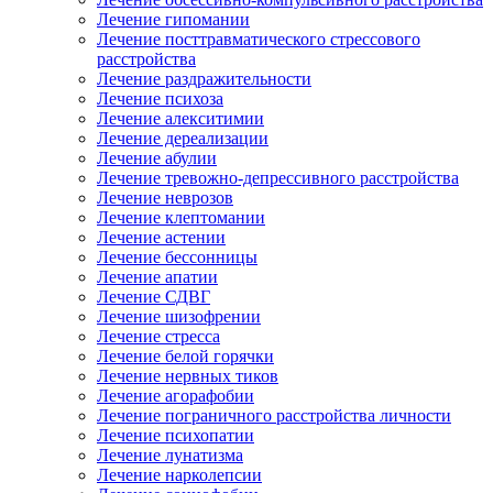
Лечение гипомании
Лечение посттравматического стрессового
расстройства
Лечение раздражительности
Лечение психоза
Лечение алекситимии
Лечение дереализации
Лечение абулии
Лечение тревожно-депрессивного расстройства
Лечение неврозов
Лечение клептомании
Лечение астении
Лечение бессонницы
Лечение апатии
Лечение СДВГ
Лечение шизофрении
Лечение стресса
Лечение белой горячки
Лечение нервных тиков
Лечение агорафобии
Лечение пограничного расстройства личности
Лечение психопатии
Лечение лунатизма
Лечение нарколепсии