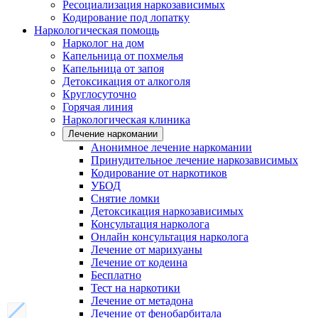
Ресоциализация наркозависимых
Кодирование под лопатку
Наркологическая помощь
Нарколог на дом
Капельница от похмелья
Капельница от запоя
Детоксикация от алкоголя
Круглосуточно
Горячая линия
Наркологическая клиника
Лечение наркомании
Анонимное лечение наркомании
Принудительное лечение наркозависимых
Кодирование от наркотиков
УБОД
Снятие ломки
Детоксикация наркозависимых
Консультация нарколога
Онлайн консультация нарколога
Лечение от марихуаны
Лечение от кодеина
Бесплатно
Тест на наркотики
Лечение от метадона
Лечение от фенобарбитала