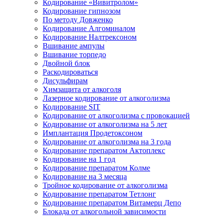
Кодирование «Вивитролом»
Кодирование гипнозом
По методу Довженко
Кодирование Алгоминалом
Кодирование Налтрексоном
Вшивание ампулы
Вшивание торпедо
Двойной блок
Раскодироваться
Дисульфирам
Химзащита от алкоголя
Лазерное кодирование от алкоголизма
Кодирование SIT
Кодирование от алкоголизма с провокацией
Кодирование от алкоголизма на 5 лет
Имплантация Продетоксоном
Кодирование от алкоголизма на 3 года
Кодирование препаратом Актоплекс
Кодирование на 1 год
Кодирование препаратом Колме
Кодирование на 3 месяца
Тройное кодирование от алкоголизма
Кодирование препаратом Тетлонг
Кодирование препаратом Витамерц Депо
Блокада от алкогольной зависимости