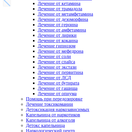
Лечение от кетамина
Лечение от трамадола
Лечение от метамфетамина
Лечение от дезоморфина
Лечение от героина
Лечение от амфетамина
Лечение от лирики
Лечение от кокаина
Лечение гипнозом
Лечение от мефедрона
Лечение от соли
Лечение от спайса
Лечение от экстази
Лечение от первитина
Лечение от ЛСД
Лечение от бутирата
Лечение от гашиша
Лечение от опиума
Помощь при передозировке
Лечение токсикомании
Детоксикация наркозависимых
Капельница от наркотиков
Капельница от алкоголя
Детокс капельница
Наркологический центр