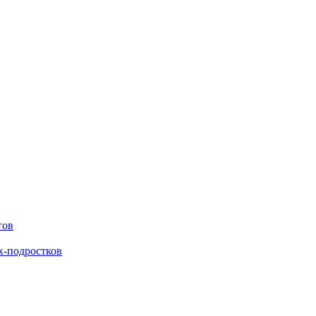
гов
х-подростков