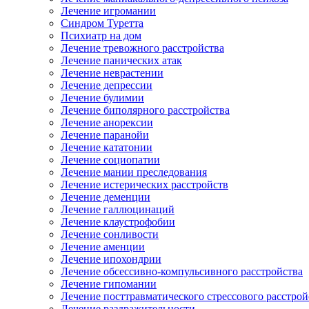
Лечение игромании
Синдром Туретта
Психиатр на дом
Лечение тревожного расстройства
Лечение панических атак
Лечение неврастении
Лечение депрессии
Лечение булимии
Лечение биполярного расстройства
Лечение анорексии
Лечение паранойи
Лечение кататонии
Лечение социопатии
Лечение мании преследования
Лечение истерических расстройств
Лечение деменции
Лечение галлюцинаций
Лечение клаустрофобии
Лечение сонливости
Лечение аменции
Лечение ипохондрии
Лечение обсессивно-компульсивного расстройства
Лечение гипомании
Лечение посттравматического стрессового расстрой
Лечение раздражительности