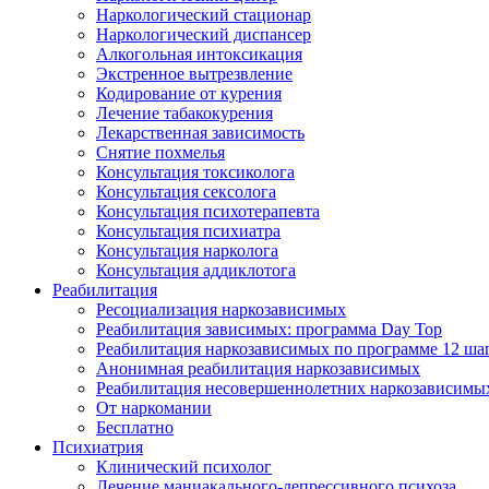
Наркологический стационар
Наркологический диспансер
Алкогольная интоксикация
Экстренное вытрезвление
Кодирование от курения
Лечение табакокурения
Лекарственная зависимость
Снятие похмелья
Консультация токсиколога
Консультация сексолога
Консультация психотерапевта
Консультация психиатра
Консультация нарколога
Консультация аддиклотога
Реабилитация
Ресоциализация наркозависимых
Реабилитация зависимых: программа Day Top
Реабилитация наркозависимых по программе 12 ша
Анонимная реабилитация наркозависимых
Реабилитация несовершеннолетних наркозависимы
От наркомании
Бесплатно
Психиатрия
Клинический психолог
Лечение маниакального-депрессивного психоза