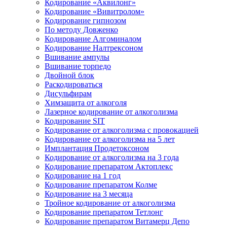
Кодирование «Аквилонг»
Кодирование «Вивитролом»
Кодирование гипнозом
По методу Довженко
Кодирование Алгоминалом
Кодирование Налтрексоном
Вшивание ампулы
Вшивание торпедо
Двойной блок
Раскодироваться
Дисульфирам
Химзащита от алкоголя
Лазерное кодирование от алкоголизма
Кодирование SIT
Кодирование от алкоголизма с провокацией
Кодирование от алкоголизма на 5 лет
Имплантация Продетоксоном
Кодирование от алкоголизма на 3 года
Кодирование препаратом Актоплекс
Кодирование на 1 год
Кодирование препаратом Колме
Кодирование на 3 месяца
Тройное кодирование от алкоголизма
Кодирование препаратом Тетлонг
Кодирование препаратом Витамерц Депо