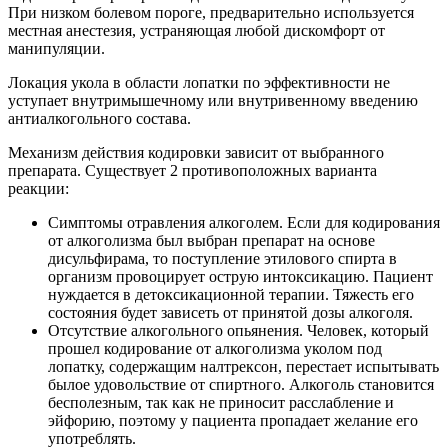
При низком болевом пороге, предварительно используется
местная анестезия, устраняющая любой дискомфорт от
манипуляции.
Локация укола в области лопатки по эффективности не
уступает внутримышечному или внутривенному введению
антиалкогольного состава.
Механизм действия кодировки зависит от выбранного
препарата. Существует 2 противоположных варианта
реакции:
Симптомы отравления алкоголем. Если для кодирования
от алкоголизма был выбран препарат на основе
дисульфирама, то поступление этилового спирта в
организм провоцирует острую интоксикацию. Пациент
нуждается в детоксикационной терапии. Тяжесть его
состояния будет зависеть от принятой дозы алкоголя.
Отсутствие алкогольного опьянения. Человек, который
прошел кодирование от алкоголизма уколом под
лопатку, содержащим налтрексон, перестает испытывать
былое удовольствие от спиртного. Алкоголь становится
бесполезным, так как не приносит расслабление и
эйфорию, поэтому у пациента пропадает желание его
употреблять.