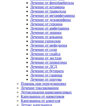
Лечение от фенобарбитала
Лечение от кетамина
Лечение от трамадола
Лечение от метамфетамина
Лечение от дезоморфина
Лечение от героина
Лечение от амфетамина
Лечение от лирики
Лечение от кокаина
Лечение гипнозом
Лечение от мефедрона
Лечение от соли
Лечение от спайса
Лечение от экстази
Лечение от первитина
Лечение от ЛСД
Лечение от бутирата
Лечение от гашиша
Лечение от опиума
Помощь при передозировке
Лечение токсикомании
Детоксикация наркозависимых
Капельница от наркотиков
Капельница от алкоголя
Детокс капельница