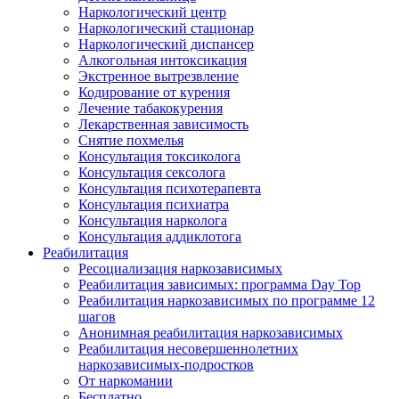
Наркологический центр
Наркологический стационар
Наркологический диспансер
Алкогольная интоксикация
Экстренное вытрезвление
Кодирование от курения
Лечение табакокурения
Лекарственная зависимость
Снятие похмелья
Консультация токсиколога
Консультация сексолога
Консультация психотерапевта
Консультация психиатра
Консультация нарколога
Консультация аддиклотога
Реабилитация
Ресоциализация наркозависимых
Реабилитация зависимых: программа Day Top
Реабилитация наркозависимых по программе 12
шагов
Анонимная реабилитация наркозависимых
Реабилитация несовершеннолетних
наркозависимых-подростков
От наркомании
Бесплатно