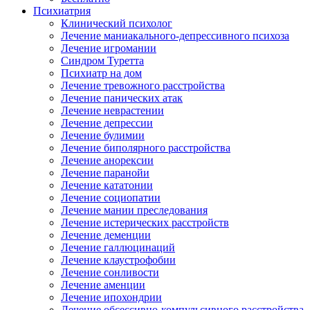
Психиатрия
Клинический психолог
Лечение маниакального-депрессивного психоза
Лечение игромании
Синдром Туретта
Психиатр на дом
Лечение тревожного расстройства
Лечение панических атак
Лечение неврастении
Лечение депрессии
Лечение булимии
Лечение биполярного расстройства
Лечение анорексии
Лечение паранойи
Лечение кататонии
Лечение социопатии
Лечение мании преследования
Лечение истерических расстройств
Лечение деменции
Лечение галлюцинаций
Лечение клаустрофобии
Лечение сонливости
Лечение аменции
Лечение ипохондрии
Лечение обсессивно-компульсивного расстройства