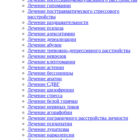
Лечение гипомании
Лечение посттравматического стрессового
расстройства
Лечение раздражительности
Лечение психоза
Лечение алекситимии
Лечение дереализации
Лечение абулии
Лечение тревожно-депрессивного расстройства
Лечение неврозов
Лечение клептомании
Лечение астении
Лечение бессонницы
Лечение апатии
Лечение СДВГ
Лечение шизофрении
Лечение стресса
Лечение белой горячки
Лечение нервных тиков
Лечение агорафобии
Лечение пограничного расстройства личности
Лечение психопатии
Лечение лунатизма
Лечение нарколепсии