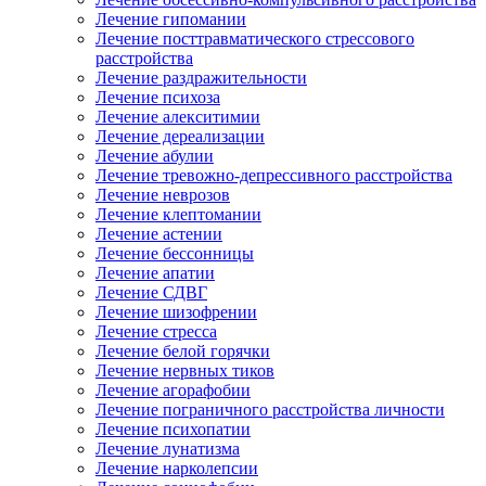
Лечение гипомании
Лечение посттравматического стрессового
расстройства
Лечение раздражительности
Лечение психоза
Лечение алекситимии
Лечение дереализации
Лечение абулии
Лечение тревожно-депрессивного расстройства
Лечение неврозов
Лечение клептомании
Лечение астении
Лечение бессонницы
Лечение апатии
Лечение СДВГ
Лечение шизофрении
Лечение стресса
Лечение белой горячки
Лечение нервных тиков
Лечение агорафобии
Лечение пограничного расстройства личности
Лечение психопатии
Лечение лунатизма
Лечение нарколепсии