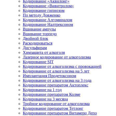
Кодирование «Аквилонг»
Кодирование «Вивитролом»
Кодирование гипнозом
По методу Довженко
Кодирование Алгоминалом
Кодирование Налтрексоном
Вшивание ампулы
Вшивание торпедо
Двойной блок
Раскодироваться
Дисульфирам
Химзащита от алкоголя
Лазерное кодирование от алкоголизма
Кодирование SIT
Кодирование от алкоголизма с провокацией
Кодирование от алкоголизма на 5 лет
Имплантация Продетоксоном
Кодирование от алкоголизма на 3 года
Кодирование препаратом Актоплекс
Кодирование на 1 год
Кодирование препаратом Колме
Кодирование на 3 месяца
Тройное кодирование от алкоголизма
Кодирование препаратом Тетлонг
Кодирование препаратом Витамерц Депо