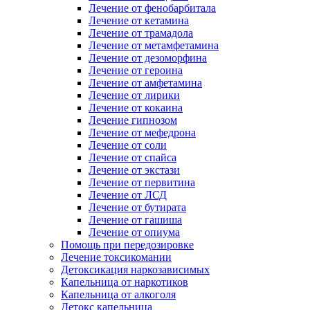
Лечение от фенобарбитала
Лечение от кетамина
Лечение от трамадола
Лечение от метамфетамина
Лечение от дезоморфина
Лечение от героина
Лечение от амфетамина
Лечение от лирики
Лечение от кокаина
Лечение гипнозом
Лечение от мефедрона
Лечение от соли
Лечение от спайса
Лечение от экстази
Лечение от первитина
Лечение от ЛСД
Лечение от бутирата
Лечение от гашиша
Лечение от опиума
Помощь при передозировке
Лечение токсикомании
Детоксикация наркозависимых
Капельница от наркотиков
Капельница от алкоголя
Детокс капельница