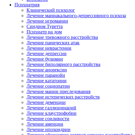
Психиатрия
Клинический психолог
Лечение маниакального-депрессивного психоза
Лечение игромании
Синдром Туретта
Психиатр на дом
Лечение тревожного расстройства
Лечение панических атак
Лечение неврастении
Лечение депрессии
Лечение булимии
Лечение биполярного расстройства
Лечение анорексии
Лечение паранойи
Лечение кататонии
Лечение социопатии
Лечение мании преследования
Лечение истерических расстройств
Лечение деменции
Лечение галлюцинаций
Лечение клаустрофобии
Лечение сонливости
Лечение аменции
Лечение ипохондрии
Лечение обсессивно-компульсивного расстройства