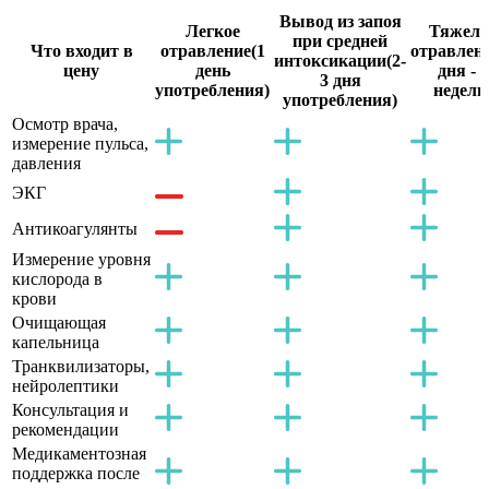
Вывод из запоя
Легкое
Тяжело
при средней
Что входит в
отравление
(1
отравлен
интоксикации
(2-
цену
день
дня - 2
3 дня
употребления)
недели
употребления)
Осмотр врача,
измерение пульса,
давления
ЭКГ
Антикоагулянты
Измерение уровня
кислорода в
крови
Очищающая
капельница
Транквилизаторы,
нейролептики
Консультация и
рекомендации
Медикаментозная
поддержка после