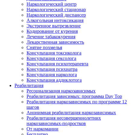
Наркологический центр
Наркологический стационар
Наркологический диспансер
Алкогольная интоксикация
Экстренное вытрезвление
Кодирование от курения
Лечение табакокурения
Лекарственная зависимость
Снятие похмелья
Консультация токсиколога
Консультация сексолога
Консультация психотерапевта
Консультация психиатра
Консультация нарколога
Консультация аддиклотога
Реабилитация
Ресоциализация наркозависимых
Реабилитация зависимых: программа Day Top
Реабилитация наркозависимых по программе 12
шагов
Анонимная реабилитация наркозависимых
Реабилитация несовершеннолетних
наркозависимых-подростков
От наркомании
Бесплатно