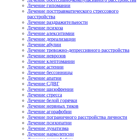
Лечение гипомании
Лечение посттравматического стрессового
расстройства
Лечение раздражительности
Лечение психоза
Лечение алекситимии
Лечение дереализации
Лечение абулии
Лечение тревожно-депрессивного расстройства
Лечение неврозов
Лечение клептомании
Лечение астении
Лечение бессонницы
Лечение апатии
Лечение СДВГ
Лечение шизофрении
Лечение стресса
Лечение белой горячки
Лечение нервных тиков
Лечение агорафобии
Лечение пограничного расстройства личности
Лечение психопатии
Лечение лунатизма
Лечение нарколепсии