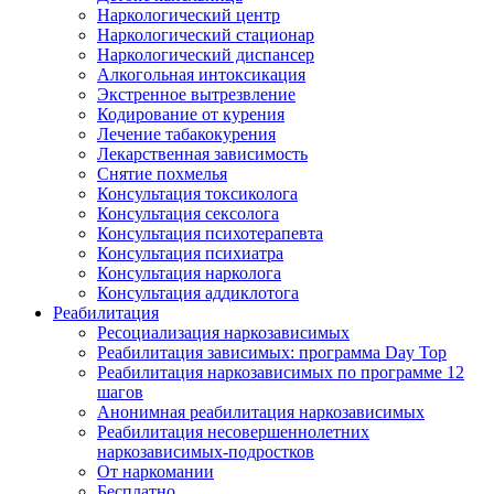
Наркологический центр
Наркологический стационар
Наркологический диспансер
Алкогольная интоксикация
Экстренное вытрезвление
Кодирование от курения
Лечение табакокурения
Лекарственная зависимость
Снятие похмелья
Консультация токсиколога
Консультация сексолога
Консультация психотерапевта
Консультация психиатра
Консультация нарколога
Консультация аддиклотога
Реабилитация
Ресоциализация наркозависимых
Реабилитация зависимых: программа Day Top
Реабилитация наркозависимых по программе 12
шагов
Анонимная реабилитация наркозависимых
Реабилитация несовершеннолетних
наркозависимых-подростков
От наркомании
Бесплатно