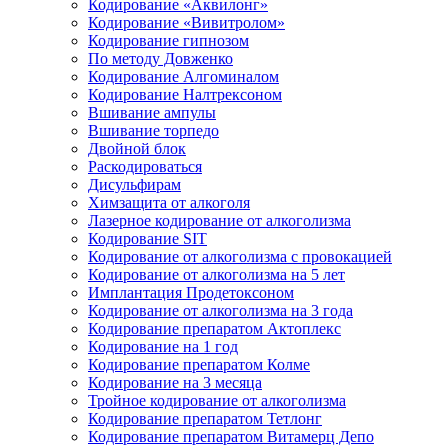
Кодирование «Аквилонг»
Кодирование «Вивитролом»
Кодирование гипнозом
По методу Довженко
Кодирование Алгоминалом
Кодирование Налтрексоном
Вшивание ампулы
Вшивание торпедо
Двойной блок
Раскодироваться
Дисульфирам
Химзащита от алкоголя
Лазерное кодирование от алкоголизма
Кодирование SIT
Кодирование от алкоголизма с провокацией
Кодирование от алкоголизма на 5 лет
Имплантация Продетоксоном
Кодирование от алкоголизма на 3 года
Кодирование препаратом Актоплекс
Кодирование на 1 год
Кодирование препаратом Колме
Кодирование на 3 месяца
Тройное кодирование от алкоголизма
Кодирование препаратом Тетлонг
Кодирование препаратом Витамерц Депо