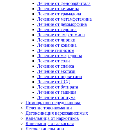
Лечение от фенобарбитала
Лечение от кетамина
Лечение от трамадола
Лечение от метамфетамина
Лечение от дезоморфина
Лечение от героина
Лечение от амфетамина
Лечение от лирики
Лечение от кокаина
Лечение гипнозом
Лечение от мефедрона
Лечение от соли
Лечение от спайса
Лечение от экстази
Лечение от первитина
Лечение от ЛСД
Лечение от бутирата
Лечение от гашиша
Лечение от опиума
Помощь при передозировке
Лечение токсикомании
Детоксикация наркозависимых
Капельница от наркотиков
Капельница от алкоголя
Детокс капельница