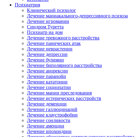
Психиатрия
Клинический психолог
Лечение маниакального-депрессивного психоза
Лечение игромании
Синдром Туретта
Психиатр на дом
Лечение тревожного расстройства
Лечение панических атак
Лечение неврастении
Лечение депрессии
Лечение булимии
Лечение биполярного расстройства
Лечение анорексии
Лечение паранойи
Лечение кататонии
Лечение социопатии
Лечение мании преследования
Лечение истерических расстройств
Лечение деменции
Лечение галлюцинаций
Лечение клаустрофобии
Лечение сонливости
Лечение аменции
Лечение ипохондрии
Лечение обсессивно-компульсивного расстройства