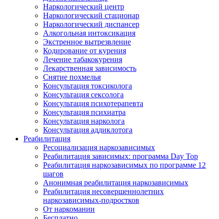
Наркологический центр
Наркологический стационар
Наркологический диспансер
Алкогольная интоксикация
Экстренное вытрезвление
Кодирование от курения
Лечение табакокурения
Лекарственная зависимость
Снятие похмелья
Консультация токсиколога
Консультация сексолога
Консультация психотерапевта
Консультация психиатра
Консультация нарколога
Консультация аддиклотога
Реабилитация
Ресоциализация наркозависимых
Реабилитация зависимых: программа Day Top
Реабилитация наркозависимых по программе 12
шагов
Анонимная реабилитация наркозависимых
Реабилитация несовершеннолетних
наркозависимых-подростков
От наркомании
Бесплатно