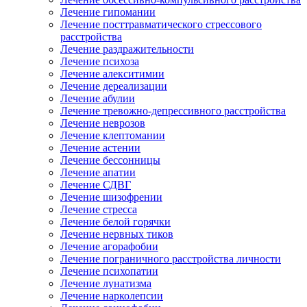
Лечение гипомании
Лечение посттравматического стрессового
расстройства
Лечение раздражительности
Лечение психоза
Лечение алекситимии
Лечение дереализации
Лечение абулии
Лечение тревожно-депрессивного расстройства
Лечение неврозов
Лечение клептомании
Лечение астении
Лечение бессонницы
Лечение апатии
Лечение СДВГ
Лечение шизофрении
Лечение стресса
Лечение белой горячки
Лечение нервных тиков
Лечение агорафобии
Лечение пограничного расстройства личности
Лечение психопатии
Лечение лунатизма
Лечение нарколепсии