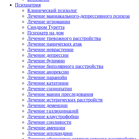
Психиатрия
Клинический психолог
Лечение маниакального-депрессивного психоза
Лечение игромании
Синдром Туретта
Психиатр на дом
Лечение тревожного расстройства
Лечение панических атак
Лечение неврастении
Лечение депрессии
Лечение булимии
Лечение биполярного расстройства
Лечение анорексии
Лечение паранойи
Лечение кататонии
Лечение социопатии
Лечение мании преследования
Лечение истерических расстройств
Лечение деменции
Лечение галлюцинаций
Лечение клаустрофобии
Лечение сонливости
Лечение аменции
Лечение ипохондрии
Лечение обсессивно-компульсивного расстройства