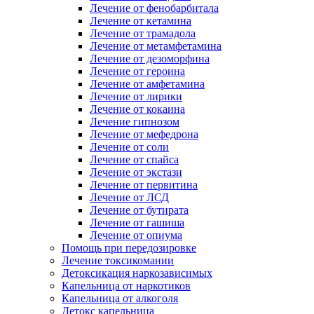
Лечение от фенобарбитала
Лечение от кетамина
Лечение от трамадола
Лечение от метамфетамина
Лечение от дезоморфина
Лечение от героина
Лечение от амфетамина
Лечение от лирики
Лечение от кокаина
Лечение гипнозом
Лечение от мефедрона
Лечение от соли
Лечение от спайса
Лечение от экстази
Лечение от первитина
Лечение от ЛСД
Лечение от бутирата
Лечение от гашиша
Лечение от опиума
Помощь при передозировке
Лечение токсикомании
Детоксикация наркозависимых
Капельница от наркотиков
Капельница от алкоголя
Детокс капельница