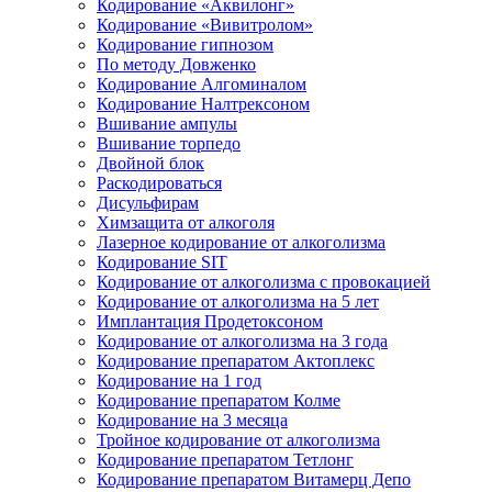
Кодирование «Аквилонг»
Кодирование «Вивитролом»
Кодирование гипнозом
По методу Довженко
Кодирование Алгоминалом
Кодирование Налтрексоном
Вшивание ампулы
Вшивание торпедо
Двойной блок
Раскодироваться
Дисульфирам
Химзащита от алкоголя
Лазерное кодирование от алкоголизма
Кодирование SIT
Кодирование от алкоголизма с провокацией
Кодирование от алкоголизма на 5 лет
Имплантация Продетоксоном
Кодирование от алкоголизма на 3 года
Кодирование препаратом Актоплекс
Кодирование на 1 год
Кодирование препаратом Колме
Кодирование на 3 месяца
Тройное кодирование от алкоголизма
Кодирование препаратом Тетлонг
Кодирование препаратом Витамерц Депо