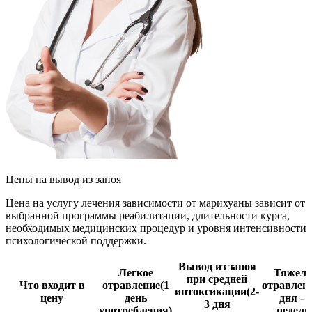
Цены
на вывод из запоя
Цена на услугу лечения зависимости от марихуаны зависит от
выбранной программы реабилитации, длительности курса,
необходимых медицинских процедур и уровня интенсивности
психологической поддержки.
Вывод из запоя
Легкое
Тяжело
при средней
Что входит в
отравление
(1
отравлен
интоксикации
(2-
цену
день
дня - 2
3 дня
употребления)
недели