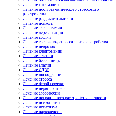
Лечение гипомании
Лечение посттравматического стрессового
расстройства
Лечение раздражительности
Лечение психоза
Лечение алекситимии
Лечение дереализации
Лечение абулии
Лечение тревожно-депрессивного расстройства
Лечение неврозов
Лечение клептомании
Лечение астении
Лечение бессонницы
Лечение апатии
Лечение СДВГ
Лечение шизофрении
Лечение стресса
Лечение белой горячки
Лечение нервных тиков
Лечение агорафобии
Лечение пограничного расстройства личности
Лечение психопатии
Лечение лунатизма
Лечение нарколепсии