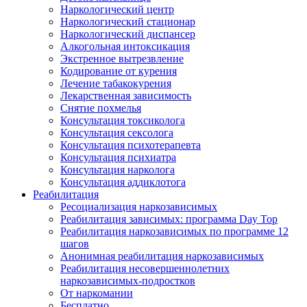
Наркологический центр
Наркологический стационар
Наркологический диспансер
Алкогольная интоксикация
Экстренное вытрезвление
Кодирование от курения
Лечение табакокурения
Лекарственная зависимость
Снятие похмелья
Консультация токсиколога
Консультация сексолога
Консультация психотерапевта
Консультация психиатра
Консультация нарколога
Консультация аддиклотога
Реабилитация
Ресоциализация наркозависимых
Реабилитация зависимых: программа Day Top
Реабилитация наркозависимых по программе 12
шагов
Анонимная реабилитация наркозависимых
Реабилитация несовершеннолетних
наркозависимых-подростков
От наркомании
Бесплатно