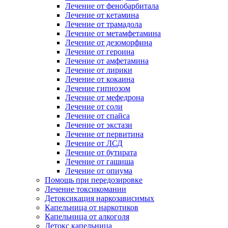
Лечение от фенобарбитала
Лечение от кетамина
Лечение от трамадола
Лечение от метамфетамина
Лечение от дезоморфина
Лечение от героина
Лечение от амфетамина
Лечение от лирики
Лечение от кокаина
Лечение гипнозом
Лечение от мефедрона
Лечение от соли
Лечение от спайса
Лечение от экстази
Лечение от первитина
Лечение от ЛСД
Лечение от бутирата
Лечение от гашиша
Лечение от опиума
Помощь при передозировке
Лечение токсикомании
Детоксикация наркозависимых
Капельница от наркотиков
Капельница от алкоголя
Детокс капельница