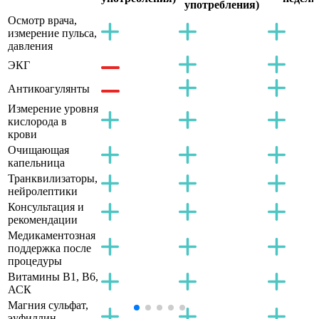
употребления)
Осмотр врача,
измерение пульса,
давления
ЭКГ
Антикоагулянты
Измерение уровня
кислорода в
крови
Очищающая
капельница
Транквилизаторы,
нейролептики
Консультация и
рекомендации
Медикаментозная
поддержка после
процедуры
Витамины B1, B6,
АСК
Магния сульфат,
эуфиллин,