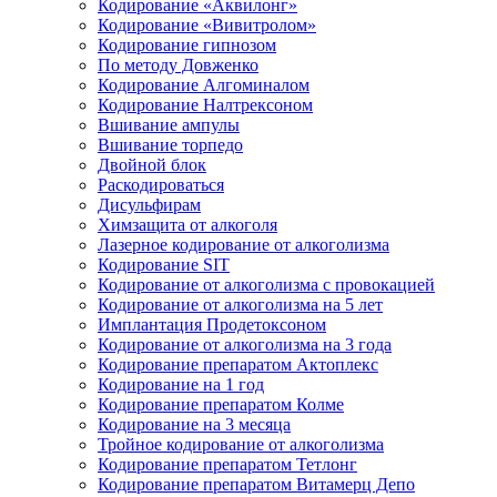
Кодирование «Аквилонг»
Кодирование «Вивитролом»
Кодирование гипнозом
По методу Довженко
Кодирование Алгоминалом
Кодирование Налтрексоном
Вшивание ампулы
Вшивание торпедо
Двойной блок
Раскодироваться
Дисульфирам
Химзащита от алкоголя
Лазерное кодирование от алкоголизма
Кодирование SIT
Кодирование от алкоголизма с провокацией
Кодирование от алкоголизма на 5 лет
Имплантация Продетоксоном
Кодирование от алкоголизма на 3 года
Кодирование препаратом Актоплекс
Кодирование на 1 год
Кодирование препаратом Колме
Кодирование на 3 месяца
Тройное кодирование от алкоголизма
Кодирование препаратом Тетлонг
Кодирование препаратом Витамерц Депо