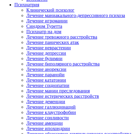
Психиатрия
Клинический психолог
Лечение маниакального-депрессивного психоза
Лечение игромании
Синдром Туретта
Психиатр на дом
Лечение тревожного расстройства
Лечение панических атак
Лечение неврастении
Лечение депрессии
Лечение булимии
Лечение биполярного расстройства
Лечение анорексии
Лечение паранойи
Лечение кататонии
Лечение социопатии
Лечение мании преследования
Лечение истерических расстройств
Лечение деменции
Лечение галлюцинаций
Лечение клаустрофобии
Лечение сонливости
Лечение аменции
Лечение ипохондрии
Лечение обсессивно-компульсивного расстройства