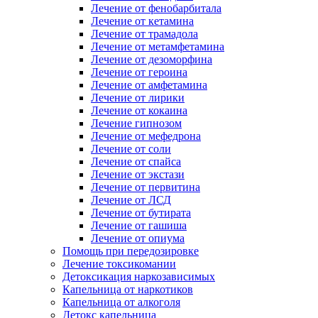
Лечение от фенобарбитала
Лечение от кетамина
Лечение от трамадола
Лечение от метамфетамина
Лечение от дезоморфина
Лечение от героина
Лечение от амфетамина
Лечение от лирики
Лечение от кокаина
Лечение гипнозом
Лечение от мефедрона
Лечение от соли
Лечение от спайса
Лечение от экстази
Лечение от первитина
Лечение от ЛСД
Лечение от бутирата
Лечение от гашиша
Лечение от опиума
Помощь при передозировке
Лечение токсикомании
Детоксикация наркозависимых
Капельница от наркотиков
Капельница от алкоголя
Детокс капельница