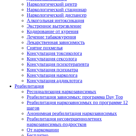
Наркологический центр
Наркологический стационар
Наркологический диспансер
Алкогольная интоксикация
Экстренное вытрезвление
Кодирование от курения
Лечение табакокурения
Лекарственная зависимость
Снятие похмелья
Консультация токсиколога
Консультация сексолога
Консультация психотерапевта
Консультация психиатра
Консультация нарколога
Консультация аддиклотога
Реабилитация
Ресоциализация наркозависимых
Реабилитация зависимых: программа Day Top
Реабилитация наркозависимых по программе 12
шагов
Анонимная реабилитация наркозависимых
Реабилитация несовершеннолетних
наркозависимых-подростков
От наркомании
Бесплатно