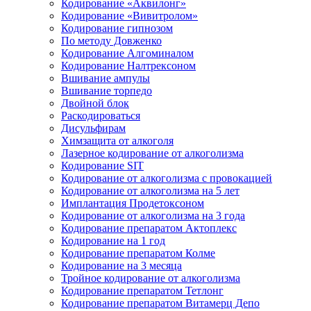
Кодирование «Аквилонг»
Кодирование «Вивитролом»
Кодирование гипнозом
По методу Довженко
Кодирование Алгоминалом
Кодирование Налтрексоном
Вшивание ампулы
Вшивание торпедо
Двойной блок
Раскодироваться
Дисульфирам
Химзащита от алкоголя
Лазерное кодирование от алкоголизма
Кодирование SIT
Кодирование от алкоголизма с провокацией
Кодирование от алкоголизма на 5 лет
Имплантация Продетоксоном
Кодирование от алкоголизма на 3 года
Кодирование препаратом Актоплекс
Кодирование на 1 год
Кодирование препаратом Колме
Кодирование на 3 месяца
Тройное кодирование от алкоголизма
Кодирование препаратом Тетлонг
Кодирование препаратом Витамерц Депо