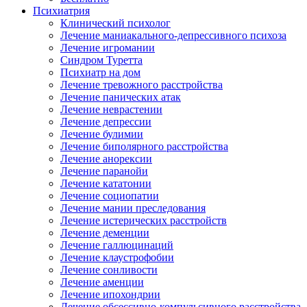
Психиатрия
Клинический психолог
Лечение маниакального-депрессивного психоза
Лечение игромании
Синдром Туретта
Психиатр на дом
Лечение тревожного расстройства
Лечение панических атак
Лечение неврастении
Лечение депрессии
Лечение булимии
Лечение биполярного расстройства
Лечение анорексии
Лечение паранойи
Лечение кататонии
Лечение социопатии
Лечение мании преследования
Лечение истерических расстройств
Лечение деменции
Лечение галлюцинаций
Лечение клаустрофобии
Лечение сонливости
Лечение аменции
Лечение ипохондрии
Лечение обсессивно-компульсивного расстройства