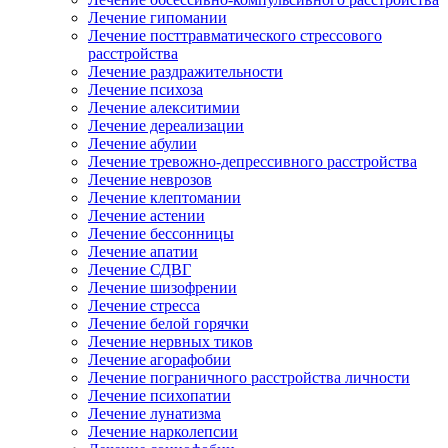
Лечение гипомании
Лечение посттравматического стрессового
расстройства
Лечение раздражительности
Лечение психоза
Лечение алекситимии
Лечение дереализации
Лечение абулии
Лечение тревожно-депрессивного расстройства
Лечение неврозов
Лечение клептомании
Лечение астении
Лечение бессонницы
Лечение апатии
Лечение СДВГ
Лечение шизофрении
Лечение стресса
Лечение белой горячки
Лечение нервных тиков
Лечение агорафобии
Лечение пограничного расстройства личности
Лечение психопатии
Лечение лунатизма
Лечение нарколепсии