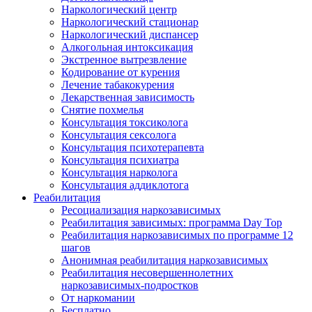
Наркологический центр
Наркологический стационар
Наркологический диспансер
Алкогольная интоксикация
Экстренное вытрезвление
Кодирование от курения
Лечение табакокурения
Лекарственная зависимость
Снятие похмелья
Консультация токсиколога
Консультация сексолога
Консультация психотерапевта
Консультация психиатра
Консультация нарколога
Консультация аддиклотога
Реабилитация
Ресоциализация наркозависимых
Реабилитация зависимых: программа Day Top
Реабилитация наркозависимых по программе 12
шагов
Анонимная реабилитация наркозависимых
Реабилитация несовершеннолетних
наркозависимых-подростков
От наркомании
Бесплатно