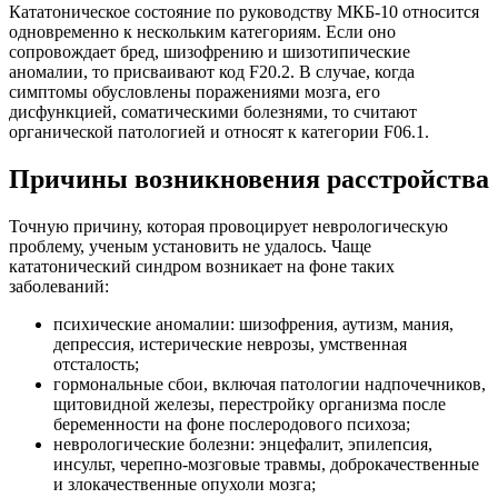
Кататоническое состояние по руководству МКБ-10 относится
одновременно к нескольким категориям. Если оно
сопровождает бред, шизофрению и шизотипические
аномалии, то присваивают код F20.2. В случае, когда
симптомы обусловлены поражениями мозга, его
дисфункцией, соматическими болезнями, то считают
органической патологией и относят к категории F06.1.
Причины возникновения расстройства
Точную причину, которая провоцирует неврологическую
проблему, ученым установить не удалось. Чаще
кататонический синдром возникает на фоне таких
заболеваний:
психические аномалии: шизофрения, аутизм, мания,
депрессия, истерические неврозы, умственная
отсталость;
гормональные сбои, включая патологии надпочечников,
щитовидной железы, перестройку организма после
беременности на фоне послеродового психоза;
неврологические болезни: энцефалит, эпилепсия,
инсульт, черепно-мозговые травмы, доброкачественные
и злокачественные опухоли мозга;