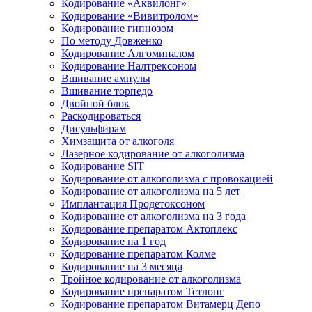
Кодирование «Аквилонг»
Кодирование «Вивитролом»
Кодирование гипнозом
По методу Довженко
Кодирование Алгоминалом
Кодирование Налтрексоном
Вшивание ампулы
Вшивание торпедо
Двойной блок
Раскодироваться
Дисульфирам
Химзащита от алкоголя
Лазерное кодирование от алкоголизма
Кодирование SIT
Кодирование от алкоголизма с провокацией
Кодирование от алкоголизма на 5 лет
Имплантация Продетоксоном
Кодирование от алкоголизма на 3 года
Кодирование препаратом Актоплекс
Кодирование на 1 год
Кодирование препаратом Колме
Кодирование на 3 месяца
Тройное кодирование от алкоголизма
Кодирование препаратом Тетлонг
Кодирование препаратом Витамерц Депо