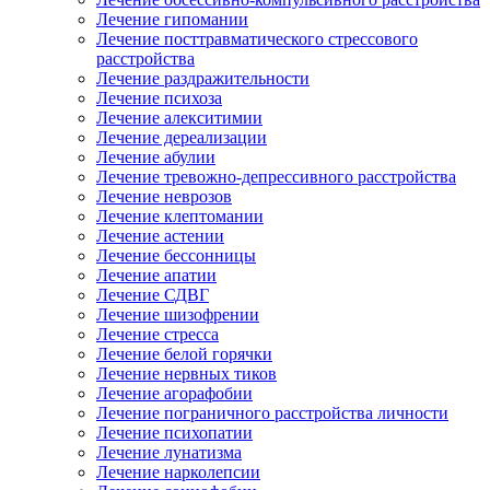
Лечение гипомании
Лечение посттравматического стрессового
расстройства
Лечение раздражительности
Лечение психоза
Лечение алекситимии
Лечение дереализации
Лечение абулии
Лечение тревожно-депрессивного расстройства
Лечение неврозов
Лечение клептомании
Лечение астении
Лечение бессонницы
Лечение апатии
Лечение СДВГ
Лечение шизофрении
Лечение стресса
Лечение белой горячки
Лечение нервных тиков
Лечение агорафобии
Лечение пограничного расстройства личности
Лечение психопатии
Лечение лунатизма
Лечение нарколепсии