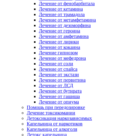
Лечение от фенобарбитала
Лечение от кетамина
Лечение от трамадола
Лечение от метамфетамина
Лечение от дезоморфина
Лечение от героина
Лечение от амфетамина
Лечение от лирики
Лечение от кокаина
Лечение гипнозом
Лечение от мефедрона
Лечение от соли
Лечение от спайса
Лечение от экстази
Лечение от первитина
Лечение от ЛСД
Лечение от бутирата
Лечение от гашиша
Лечение от опиума
Помощь при передозировке
Лечение токсикомании
Детоксикация наркозависимых
Капельница от наркотиков
Капельница от алкоголя
Детокс капельница