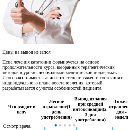
Цены
на вывод из запоя
Цена лечения кататонии формируется на основе
продолжительности курса, выбранных терапевтических
методов и уровня необходимой медицинской поддержки.
Итоговая стоимость зависит от степени тяжести состояния и
индивидуального плана восстановления, который
разрабатывается с учетом особенностей пациента.
Вывод из запоя
Легкое
Тяжело
при средней
Что входит в
отравление
(1
отравлен
интоксикации
(2-
цену
день
дня - 2
3 дня
употребления)
недели
употребления)
Осмотр врача,