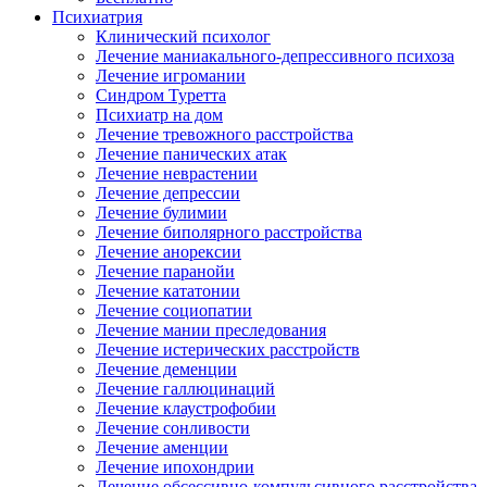
Психиатрия
Клинический психолог
Лечение маниакального-депрессивного психоза
Лечение игромании
Синдром Туретта
Психиатр на дом
Лечение тревожного расстройства
Лечение панических атак
Лечение неврастении
Лечение депрессии
Лечение булимии
Лечение биполярного расстройства
Лечение анорексии
Лечение паранойи
Лечение кататонии
Лечение социопатии
Лечение мании преследования
Лечение истерических расстройств
Лечение деменции
Лечение галлюцинаций
Лечение клаустрофобии
Лечение сонливости
Лечение аменции
Лечение ипохондрии
Лечение обсессивно-компульсивного расстройства