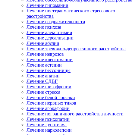
Лечение гипомании
Лечение посттравматического стрессового
расстройства
Лечение раздражительности
Лечение психоза
Лечение алекситимии
Лечение дереализации
Лечение абулии
Лечение тревожно-депрессивного расстройства
Лечение неврозов
Лечение клептомании
Лечение астении
Лечение бессонницы
Лечение апатии
Лечение СДВГ
Лечение шизофрении
Лечение стресса
Лечение белой горячки
Лечение нервных тиков
Лечение агорафобии
Лечение пограничного расстройства личности
Лечение психопатии
Лечение лунатизма
Лечение нарколепсии