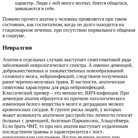
характер. Люди с ней много молчат, боятся общаться,
замыкаются в себе.
Помимо прочего апатия у человека проявляется при таком
состоянии, как госпитализм, когда он долго находится на
стационарном лечении, при отсутствии нормального общения
в социуме.
Невралгия
Апатия в отдельных случаях выступает симптоматикой ряда
заболеваний неврологического спектра. А именно деменций,
доброкачественных и злокачественных новообразований
головного мозга, нейроинфекций, следствием полученных
ранее черепно-мозговых травм. В частности, апатические
симптомы характерны для ряда нейроинфекций.
Классический пример – это менингит, ВИЧ-инфекция. При
деменции апатия образуется по причине патологического
изменения белого вещества в мозге и деградации мелких
кровеносных сосудов. К группе риска людей, у которых
может возникнуть апатичное расстройство личности относят
больных с деменцией, болезнью Паркинсона, Альцгеймера.
Если брать ЧМТ, то при них апатия выступает отдаленным
последствием травмы и характеризуется с пост-
невротическим синдромом. Частое явление апатии при