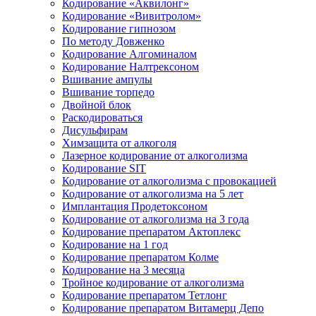
Кодирование «Аквилонг»
Кодирование «Вивитролом»
Кодирование гипнозом
По методу Довженко
Кодирование Алгоминалом
Кодирование Налтрексоном
Вшивание ампулы
Вшивание торпедо
Двойной блок
Раскодироваться
Дисульфирам
Химзащита от алкоголя
Лазерное кодирование от алкоголизма
Кодирование SIT
Кодирование от алкоголизма с провокацией
Кодирование от алкоголизма на 5 лет
Имплантация Продетоксоном
Кодирование от алкоголизма на 3 года
Кодирование препаратом Актоплекс
Кодирование на 1 год
Кодирование препаратом Колме
Кодирование на 3 месяца
Тройное кодирование от алкоголизма
Кодирование препаратом Тетлонг
Кодирование препаратом Витамерц Депо