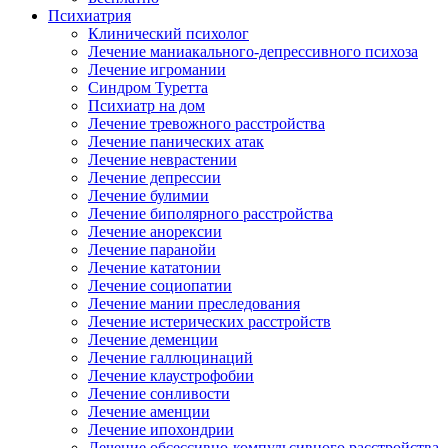
Психиатрия
Клинический психолог
Лечение маниакального-депрессивного психоза
Лечение игромании
Синдром Туретта
Психиатр на дом
Лечение тревожного расстройства
Лечение панических атак
Лечение неврастении
Лечение депрессии
Лечение булимии
Лечение биполярного расстройства
Лечение анорексии
Лечение паранойи
Лечение кататонии
Лечение социопатии
Лечение мании преследования
Лечение истерических расстройств
Лечение деменции
Лечение галлюцинаций
Лечение клаустрофобии
Лечение сонливости
Лечение аменции
Лечение ипохондрии
Лечение обсессивно-компульсивного расстройства