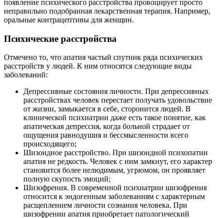
появление психического расстройства провоцирует просто
неправильно подобранная лекарственная терапия. Например,
оральные контрацептивы для женщин.
Психические расстройства
Отмечено то, что апатия частый спутник ряда психических
расстройств у людей. К ним относятся следующие виды
заболеваний:
Депрессивные состояния личности. При депрессивных
расстройствах человек перестает получать удовольствие
от жизни, замыкается в себе, сторонится людей. В
клинической психиатрии даже есть такое понятие, как
апатическая депрессия, когда больной страдает от
ощущения равнодушия и бессмысленности всего
происходящего;
Шизоидное расстройство. При шизоидной психопатии
апатия не редкость. Человек с ним замкнут, его характер
становится более нелюдимым, угрюмом, он проявляет
полную скупость эмоций;
Шизофрения. В современной психиатрии шизофрения
относится к эндогенным заболеваниям с характерным
расщеплением личности сознания человека. При
шизофрении апатия приобретает патологический