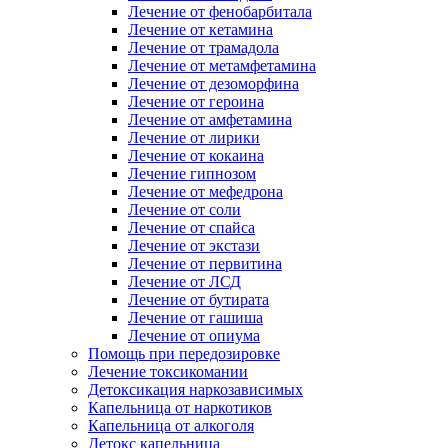
Лечение от фенобарбитала
Лечение от кетамина
Лечение от трамадола
Лечение от метамфетамина
Лечение от дезоморфина
Лечение от героина
Лечение от амфетамина
Лечение от лирики
Лечение от кокаина
Лечение гипнозом
Лечение от мефедрона
Лечение от соли
Лечение от спайса
Лечение от экстази
Лечение от первитина
Лечение от ЛСД
Лечение от бутирата
Лечение от гашиша
Лечение от опиума
Помощь при передозировке
Лечение токсикомании
Детоксикация наркозависимых
Капельница от наркотиков
Капельница от алкоголя
Детокс капельница