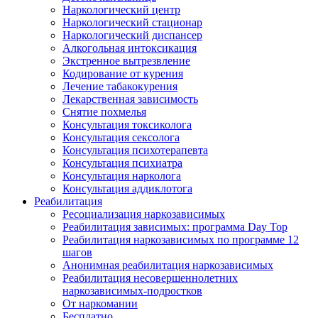
Наркологический центр
Наркологический стационар
Наркологический диспансер
Алкогольная интоксикация
Экстренное вытрезвление
Кодирование от курения
Лечение табакокурения
Лекарственная зависимость
Снятие похмелья
Консультация токсиколога
Консультация сексолога
Консультация психотерапевта
Консультация психиатра
Консультация нарколога
Консультация аддиклотога
Реабилитация
Ресоциализация наркозависимых
Реабилитация зависимых: программа Day Top
Реабилитация наркозависимых по программе 12
шагов
Анонимная реабилитация наркозависимых
Реабилитация несовершеннолетних
наркозависимых-подростков
От наркомании
Бесплатно