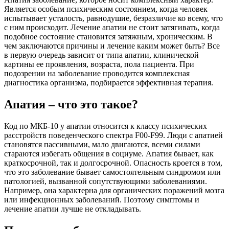
Является особым психическим состоянием, когда человек
испытывает усталость, равнодушие, безразличие ко всему, что
с ним происходит. Лечение апатии не стоит затягивать, когда
подобное состояние становится затяжным, хроническим. В
чем заключаются причины и лечение каким может быть? Все
в первую очередь зависит от типа апатии, клинической
картины ее проявления, возраста, пола пациента. При
подозрении на заболевание проводится комплексная
диагностика организма, подбирается эффективная терапия.
Апатия – что это такое?
Код по МКБ-10 у апатии относится к классу психических
расстройств поведенческого спектра F00-F99. Люди с апатией
становятся пассивными, мало двигаются, всеми силами
стараются избегать общения в социуме. Апатия бывает, как
краткосрочной, так и долгосрочной. Опасность кроется в том,
что это заболевание бывает самостоятельным синдромом или
патологией, вызванной сопутствующими заболеваниями.
Например, она характерна для органических поражений мозга
или инфекционных заболеваний. Поэтому симптомы и
лечение апатии лучше не откладывать.