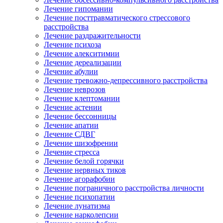
Лечение гипомании
Лечение посттравматического стрессового
расстройства
Лечение раздражительности
Лечение психоза
Лечение алекситимии
Лечение дереализации
Лечение абулии
Лечение тревожно-депрессивного расстройства
Лечение неврозов
Лечение клептомании
Лечение астении
Лечение бессонницы
Лечение апатии
Лечение СДВГ
Лечение шизофрении
Лечение стресса
Лечение белой горячки
Лечение нервных тиков
Лечение агорафобии
Лечение пограничного расстройства личности
Лечение психопатии
Лечение лунатизма
Лечение нарколепсии