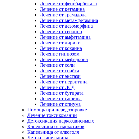
Лечение от фенобарбитала
Лечение от кетамина
Лечение от трамадола
Лечение от метамфетамина
Лечение от дезоморфина
Лечение от героина
Лечение от амфетамина
Лечение от лирики
Лечение от кокаина
Лечение гипнозом
Лечение от мефедрона
Лечение от соли
Лечение от спайса
Лечение от экстази
Лечение от первитина
Лечение от ЛСД
Лечение от бутирата
Лечение от гашиша
Лечение от опиума
Помощь при передозировке
Лечение токсикомании
Детоксикация наркозависимых
Капельница от наркотиков
Капельница от алкоголя
Детокс капельница