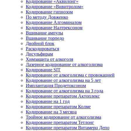
Кодирование «Аквилонг»
Кодирование «Вивитролом»
Кодирование гипнозом
По методу Довженко
Кодирование Алгоминалом
Кодирование Налтрексоном
Вшивание ампулы
Вшивание торпедо
Двойной блок
Раскодироваться
Дисульфирам
Химзащита от алкоголя
Лазерное кодирование от алкоголизма
Кодирование SIT
Кодирование от алкоголизма с провокацией
Кодирование от алкоголизма на 5 лет
Имплантация Продетоксоном
Кодирование от алкоголизма на 3 года
Кодирование препаратом Актоплекс
Кодирование на 1 год
Кодирование препаратом Колме
Кодирование на 3 месяца
Тройное кодирование от алкоголизма
Кодирование препаратом Тетлонг
Кодирование препаратом Витамерц Депо