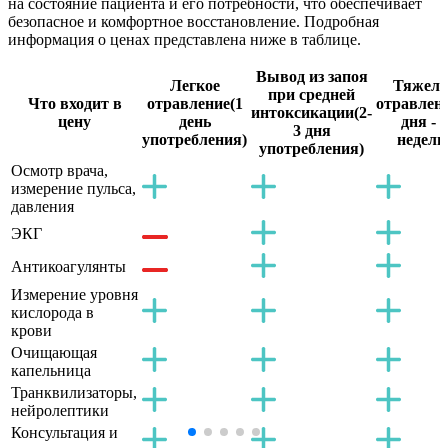
на состояние пациента и его потребности, что обеспечивает
безопасное и комфортное восстановление. Подробная
информация о ценах представлена ниже в таблице.
Вывод из запоя
Легкое
Тяжело
при средней
Что входит в
отравление
(1
отравлен
интоксикации
(2-
цену
день
дня - 2
3 дня
употребления)
недели
употребления)
Осмотр врача,
измерение пульса,
давления
ЭКГ
Антикоагулянты
Измерение уровня
кислорода в
крови
Очищающая
капельница
Транквилизаторы,
нейролептики
Консультация и