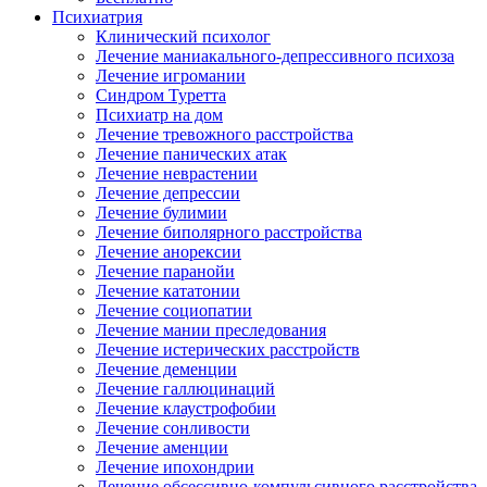
Психиатрия
Клинический психолог
Лечение маниакального-депрессивного психоза
Лечение игромании
Синдром Туретта
Психиатр на дом
Лечение тревожного расстройства
Лечение панических атак
Лечение неврастении
Лечение депрессии
Лечение булимии
Лечение биполярного расстройства
Лечение анорексии
Лечение паранойи
Лечение кататонии
Лечение социопатии
Лечение мании преследования
Лечение истерических расстройств
Лечение деменции
Лечение галлюцинаций
Лечение клаустрофобии
Лечение сонливости
Лечение аменции
Лечение ипохондрии
Лечение обсессивно-компульсивного расстройства