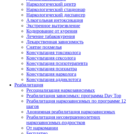
Наркологический центр
Наркологический стационар
Наркологический диспансер
Алкогольная интоксикация
Экстренное вытрезвление
Кодирование от курения
Лечение табакокурения
Лекарственная зависимость
Снятие похмелья
Консультация токсиколога
Консультация сексолога
Консультация психотерапевта
Консультация психиатра
Консультация нарколога
Консультация аддиклотога
Реабилитация
Ресоциализация наркозависимых
Реабилитация зависимых: программа Day Top
Реабилитация наркозависимых по программе 12
шагов
Анонимная реабилитация наркозависимых
Реабилитация несовершеннолетних
наркозависимых-подростков
От наркомании
Бесплатно