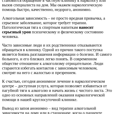
становится обращение в частную клинику к наркологу или
вызов специалиста на дом. Мы окажем наркологическую
помощь быстро, качественно, недорого, анонимно.
Алкогольная зависимость – не просто вредная привычка, а
серьезное заболевание, которое требует терапии.
Патологическая тяга к спиртным напиткам
наносит
серьезный урон
психическому и физическому состоянию
человека.
Часто зависимые люди и их родственники отказываются
обращаться в клинику. Одной из причин такого поступка
является боязнь разглашения информации о болезни. И самого
больного, и его близких легко понять. В современном
обществе отношение к алкоголизму отрицательное. Люди
стараются избегать контактов с зависимым человеком,
смотрят на него с жалостью и презрением.
К счастью, сегодня анонимное лечение в наркологическом
центре – доступная услуга, которая позволяет избавиться от
пагубной тяги к алкоголю и начать жизнь с чистого листа. Это
одно из основных направлений оказания наркологической
помощи в нашей круглосуточной клинике.
Вывод из запоя анонимно – вид терапии алкогольной
зависимости на дому или в стационаре, когда о пациенте